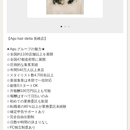
【Agu hair stella 長崎店】
★Agu.グループの魅力★
☆全国約1100店舗以上を展開
☆全国47都道府県に展開
☆圧倒的な集客実績
☆年間540万人以上来店
☆スタイリスト数4,700名以上
☆新規集客は本部で一括対応
☆顧客0スタートOK
☆月報酬100万円以上も可能
☆報酬はすべて日払いのみ
☆初めての業務委託も歓迎
☆転職者の80％以上が業務委託未経験
☆確定申告サポートあり
☆完全自由出勤制
☆日数や時間の決まりなし
☆FC独立制度あり