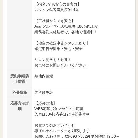
【指名0でも安心の集客力】
スタッフ集客満足度94.4％
【正社員からでも安心】
Agu.グループへの転職者は80％以上が
業務委託未経験者で、各地で活躍中！
【独自の確定申告システムあり】
確定申告が簡単・安心・安全
サロン見学も大歓迎！
お気軽にお問い合わせください。
受動喫煙防
敷地内禁煙
止措置
応募資格
美容師免許
応募方法詳
【応募方法】
細
WEB応募ボタンからのご応募
入力は30秒♪応募は24時間受付中
お電話でのお問い合わせ
専任のオペレーターが対応します
お問い合わせ先： 03-5937-5829[ 受付時間 ] 9:00～