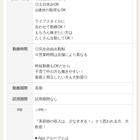
◎土日休みOK
◎連休の取得もOK
ライフスタイルに
合わせて勤務OK！
もちろん稼ぎたい方は
たくさん出勤してOK！
勤務時間
◎完全自由出勤制
※営業時間は店舗により異なる
時短勤務もOKだから
子育て中の方も働きやすい！
家庭と両立したい方も大歓迎◎
勤務期間
長期
試用期間
試用期間なし
PR
☆PR☆
『美容師の収入は、少なすぎる！』そう思われる方、大
歓迎！
■ Agu.グループとは