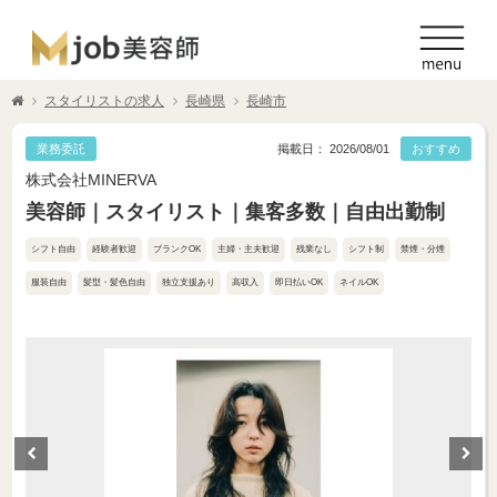
スタイリストの求人
長崎県
長崎市
業務委託
掲載日： 2026/08/01
おすすめ
株式会社MINERVA
美容師｜スタイリスト｜集客多数｜自由出勤制
シフト自由
経験者歓迎
ブランクOK
主婦・主夫歓迎
残業なし
シフト制
禁煙・分煙
服装自由
髪型・髪色自由
独立支援あり
高収入
即日払いOK
ネイルOK