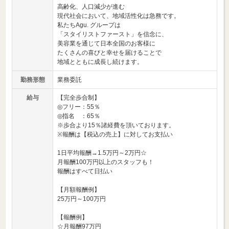
高齢化、人口減少が進む
現代社会において、地域活性化は急務です。
私たちAgu. グループは
「スタイリストファースト」を信念に、
美容業を通じて日本全国のお客様に
たくさんの喜びと幸せを届けることで
地域とともに成長し続けます。
勤務形態
業務委託
給与
【完全歩合制】
◎フリー：55％
◎指名 ：65％
※歩合より15％諸経費を頂いております。
※報酬は【税込の売上】に対してお支払い
1日平均報酬→1.5万円～2万円☆
月報酬100万円以上のスタッフも！
報酬はすべて日払い
【月額報酬例】
25万円～100万円
【報酬例】
☆月報酬97万円