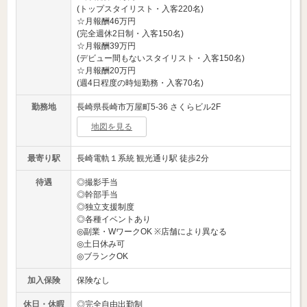
(トップスタイリスト・入客220名)
☆月報酬46万円
(完全週休2日制・入客150名)
☆月報酬39万円
(デビュー間もないスタイリスト・入客150名)
☆月報酬20万円
(週4日程度の時短勤務・入客70名)
勤務地
長崎県長崎市万屋町5-36 さくらビル2F
地図を見る
最寄り駅
長崎電軌１系統 観光通り駅 徒歩2分
待遇
◎撮影手当
◎幹部手当
◎独立支援制度
◎各種イベントあり
◎副業・WワークOK ※店舗により異なる
◎土日休み可
◎ブランクOK
加入保険
保険なし
休日・休暇
◎完全自由出勤制