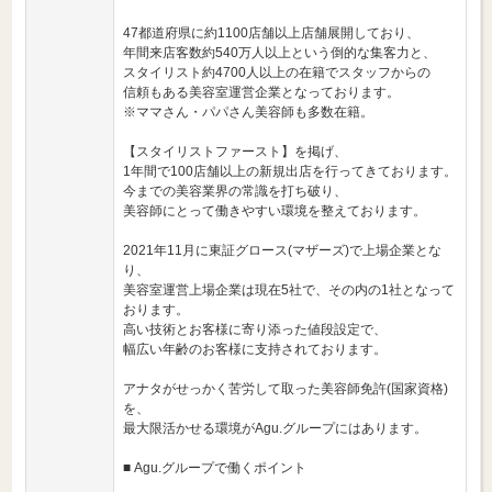
47都道府県に約1100店舗以上店舗展開しており、
年間来店客数約540万人以上という倒的な集客力と、
スタイリスト約4700人以上の在籍でスタッフからの
信頼もある美容室運営企業となっております。
※ママさん・パパさん美容師も多数在籍。
【スタイリストファースト】を掲げ、
1年間で100店舗以上の新規出店を行ってきております。
今までの美容業界の常識を打ち破り、
美容師にとって働きやすい環境を整えております。
2021年11月に東証グロース(マザーズ)で上場企業とな
り、
美容室運営上場企業は現在5社で、その内の1社となって
おります。
高い技術とお客様に寄り添った値段設定で、
幅広い年齢のお客様に支持されております。
アナタがせっかく苦労して取った美容師免許(国家資格)
を、
最大限活かせる環境がAgu.グループにはあります。
■ Agu.グループで働くポイント