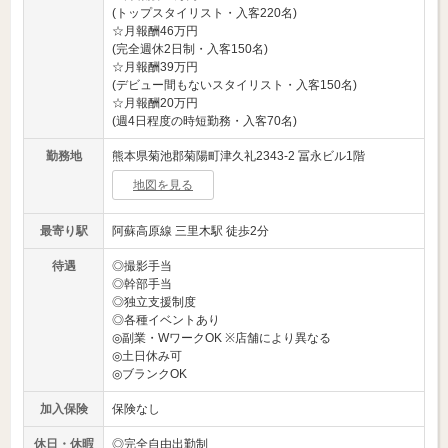
(トップスタイリスト・入客220名)
☆月報酬46万円
(完全週休2日制・入客150名)
☆月報酬39万円
(デビュー間もないスタイリスト・入客150名)
☆月報酬20万円
(週4日程度の時短勤務・入客70名)
勤務地
熊本県菊池郡菊陽町津久礼2343-2 冨永ビル1階
地図を見る
最寄り駅
阿蘇高原線 三里木駅 徒歩2分
待遇
◎撮影手当
◎幹部手当
◎独立支援制度
◎各種イベントあり
◎副業・WワークOK ※店舗により異なる
◎土日休み可
◎ブランクOK
加入保険
保険なし
休日・休暇
◎完全自由出勤制