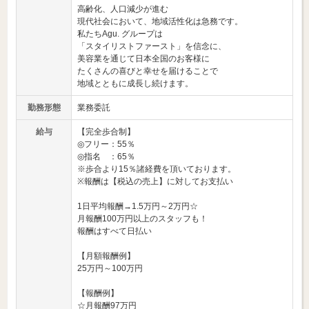
高齢化、人口減少が進む
現代社会において、地域活性化は急務です。
私たちAgu. グループは
「スタイリストファースト」を信念に、
美容業を通じて日本全国のお客様に
たくさんの喜びと幸せを届けることで
地域とともに成長し続けます。
勤務形態
業務委託
給与
【完全歩合制】
◎フリー：55％
◎指名 ：65％
※歩合より15％諸経費を頂いております。
※報酬は【税込の売上】に対してお支払い
1日平均報酬→1.5万円～2万円☆
月報酬100万円以上のスタッフも！
報酬はすべて日払い
【月額報酬例】
25万円～100万円
【報酬例】
☆月報酬97万円