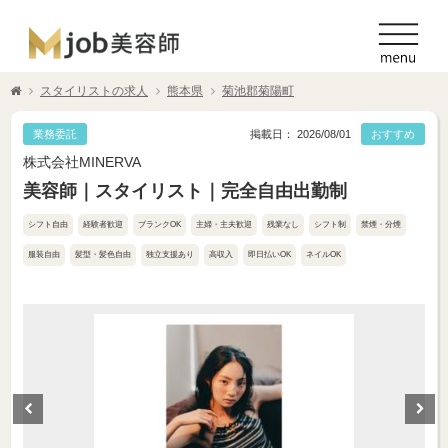
スタイリストの求人
熊本県
菊池郡菊陽町
業務委託
掲載日： 2026/08/01
おすすめ
株式会社MINERVA
美容師｜スタイリスト｜完全自由出勤制
シフト自由
経験者歓迎
ブランクOK
主婦・主夫歓迎
残業なし
シフト制
禁煙・分煙
服装自由
髪型・髪色自由
独立支援あり
高収入
即日払いOK
ネイルOK