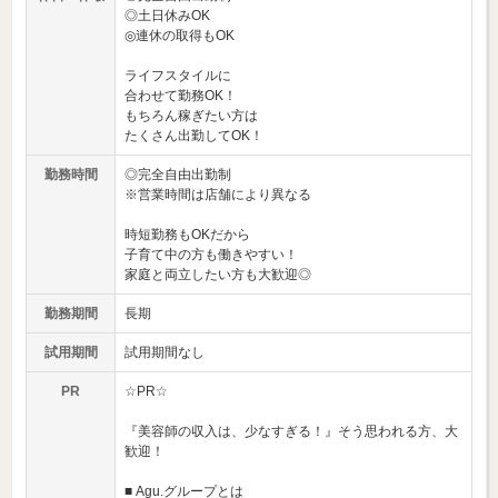
◎土日休みOK
◎連休の取得もOK
ライフスタイルに
合わせて勤務OK！
もちろん稼ぎたい方は
たくさん出勤してOK！
勤務時間
◎完全自由出勤制
※営業時間は店舗により異なる
時短勤務もOKだから
子育て中の方も働きやすい！
家庭と両立したい方も大歓迎◎
勤務期間
長期
試用期間
試用期間なし
PR
☆PR☆
『美容師の収入は、少なすぎる！』そう思われる方、大
歓迎！
■ Agu.グループとは