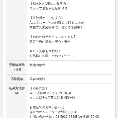
【指名0でも安心の集客力】
スタッフ集客満足度94.4％
【正社員からでも安心】
Agu.グループへの転職者は80％以上が
業務委託未経験者で、各地で活躍中！
【独自の確定申告システムあり】
確定申告が簡単・安心・安全
サロン見学も大歓迎！
お気軽にお問い合わせください。
受動喫煙防
敷地内禁煙
止措置
応募資格
美容師免許
応募方法詳
【応募方法】
細
WEB応募ボタンからのご応募
入力は30秒♪応募は24時間受付中
お電話でのお問い合わせ
専任のオペレーターが対応します
お問い合わせ先： 03-5937-5829[ 受付時間 ] 9:00～