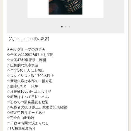
【Agu hair dune 光の森店】
★Agu.グループの魅力★
☆全国約1100店舗以上を展開
☆全国47都道府県に展開
☆圧倒的な集客実績
☆年間540万人以上来店
☆スタイリスト数4,700名以上
☆新規集客は本部で一括対応
☆顧客0スタートOK
☆月報酬100万円以上も可能
☆報酬はすべて日払いのみ
☆初めての業務委託も歓迎
☆転職者の80％以上が業務委託未経験
☆確定申告サポートあり
☆完全自由出勤制
☆日数や時間の決まりなし
☆FC独立制度あり