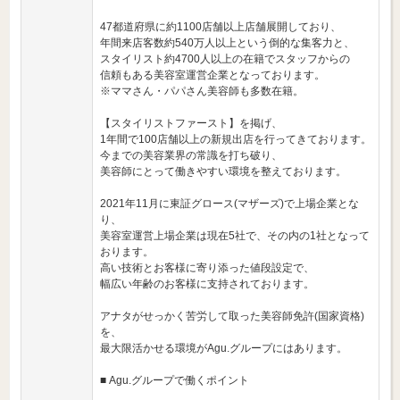
47都道府県に約1100店舗以上店舗展開しており、
年間来店客数約540万人以上という倒的な集客力と、
スタイリスト約4700人以上の在籍でスタッフからの
信頼もある美容室運営企業となっております。
※ママさん・パパさん美容師も多数在籍。
【スタイリストファースト】を掲げ、
1年間で100店舗以上の新規出店を行ってきております。
今までの美容業界の常識を打ち破り、
美容師にとって働きやすい環境を整えております。
2021年11月に東証グロース(マザーズ)で上場企業とな
り、
美容室運営上場企業は現在5社で、その内の1社となって
おります。
高い技術とお客様に寄り添った値段設定で、
幅広い年齢のお客様に支持されております。
アナタがせっかく苦労して取った美容師免許(国家資格)
を、
最大限活かせる環境がAgu.グループにはあります。
■ Agu.グループで働くポイント