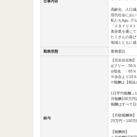
仕事内容
高齢化、人口減
現代社会におい
私たちAgu. グ
「スタイリスト
美容業を通じて
たくさんの喜び
地域とともに成
勤務形態
業務委託
【完全歩合制】
◎フリー：55％
◎指名 ：65％
※歩合より15
※報酬は【税込
1日平均報酬→1
月報酬100万
報酬はすべて日
【月額報酬例】
給与
25万円～100万
【報酬例】