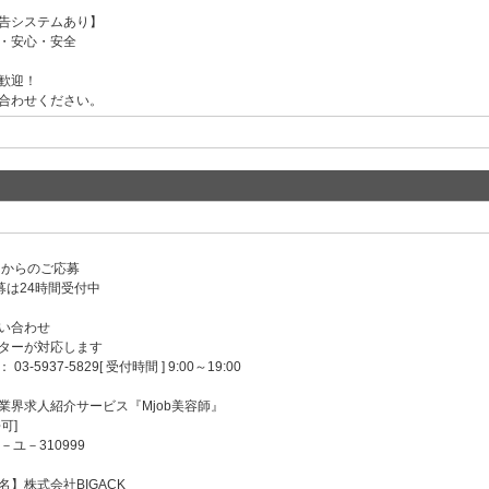
告システムあり】
・安心・安全
歓迎！
合わせください。
ンからのご応募
募は24時間受付中
い合わせ
ターが対応します
-5937-5829[ 受付時間 ] 9:00～19:00
業界求人紹介サービス『Mjob美容師』
可]
－ユ－310999
】株式会社BIGACK