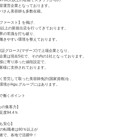
4700人以上の在籍でスタッフからの
室運営企業となっております。
パさん美容師も多数在籍。
ファースト】を掲げ、
店舗以上の新規出店を行ってきております。
界の常識を打ち破り、
働きやすい環境を整えております。
に東証グロース(マザーズ)で上場企業となり、
企業は現在5社で、その内の1社となっております。
様に寄り添った値段設定で、
客様に支持されております。
く苦労して取った美容師免許(国家資格)を、
環境がAgu.グループにはあります。
ープで働くポイント
心の集客力】
度94.4％
も安心】
への転職者は80％以上が
者で、各地で活躍中！