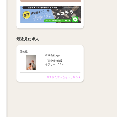
最近見た求人
愛知県
株式会社agir
【完全歩合制】
◎フリー：55％
◎指名 ：65％
※歩合より15％諸経費を頂い
ております。
最近見た求人をもっと見る
※報酬は【税込の売上】に対
してお支払い
1日平均報酬→1.5万円～2万
円☆
月報酬100万円以上のスタッ
フも！
報酬はすべて日払い
【月額報酬例】
25万円～100万円