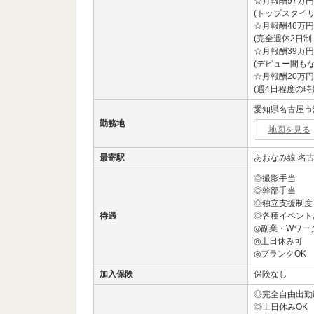
☆月報酬97万円
(トップスタイリ
☆月報酬46万円
(完全週休2日制
☆月報酬39万円
(デビュー間もな
☆月報酬20万円
(週4日程度の時
愛知県名古屋市港区
勤務地
地図を見る
最寄駅
あおなみ線 名
◎撮影手当
◎幹部手当
◎独立支援制度
待遇
◎各種イベント
◎副業・Wワー
◎土日休み可
◎ブランクOK
加入保険
保険なし
◎完全自由出勤
◎土日休みOK