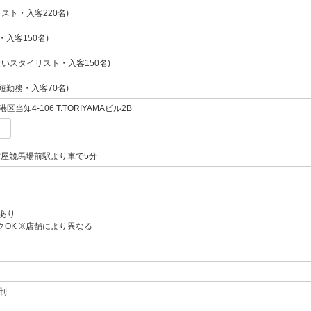
スト・入客220名)
・入客150名)
いスタイリスト・入客150名)
短勤務・入客70名)
当知4-106 T.TORIYAMAビル2B
古屋競馬場前駅より車で5分
あり
クOK ※店舗により異なる
制