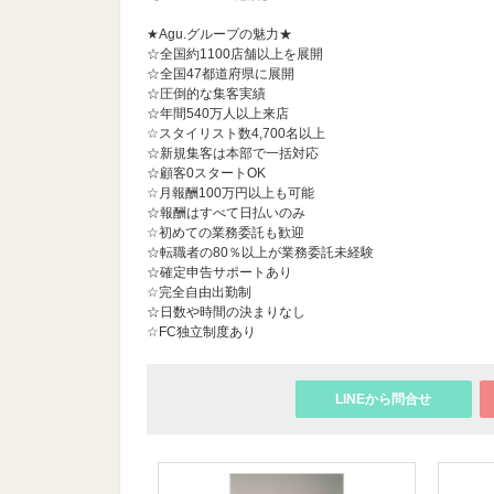
★Agu.グループの魅力★
☆全国約1100店舗以上を展開
☆全国47都道府県に展開
☆圧倒的な集客実績
☆年間540万人以上来店
☆スタイリスト数4,700名以上
☆新規集客は本部で一括対応
☆顧客0スタートOK
☆月報酬100万円以上も可能
☆報酬はすべて日払いのみ
☆初めての業務委託も歓迎
☆転職者の80％以上が業務委託未経験
☆確定申告サポートあり
☆完全自由出勤制
☆日数や時間の決まりなし
☆FC独立制度あり
LINEから問合せ