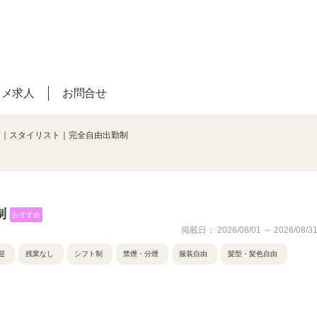
スメ求人
お問合せ
師｜スタイリスト｜完全自由出勤制
制
おすすめ
掲載日： 2026/08/01 ～ 2026/08/3
迎
残業なし
シフト制
禁煙・分煙
服装自由
髪型・髪色自由