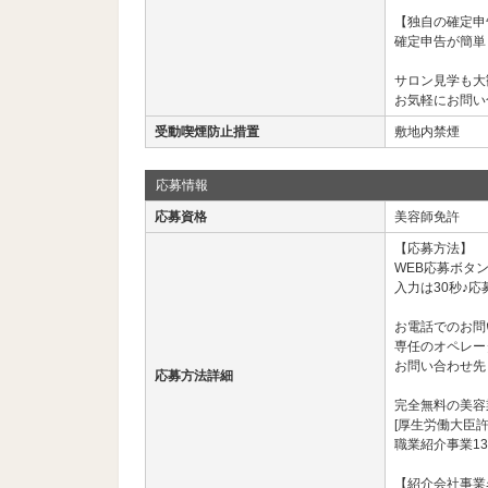
【独自の確定申
確定申告が簡単
サロン見学も大
お気軽にお問い
受動喫煙防止措置
敷地内禁煙
応募情報
応募資格
美容師免許
【応募方法】
WEB応募ボタ
入力は30秒♪応
お電話でのお問
専任のオペレー
お問い合わせ先： 03
応募方法詳細
完全無料の美容
[厚生労働大臣許
職業紹介事業13
【紹介会社事業名