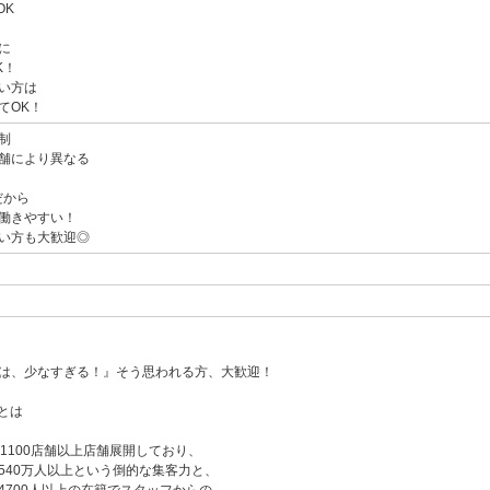
OK
に
K！
い方は
てOK！
制
舗により異なる
だから
働きやすい！
い方も大歓迎◎
は、少なすぎる！』そう思われる方、大歓迎！
プとは
1100店舗以上店舗展開しており、
540万人以上という倒的な集客力と、