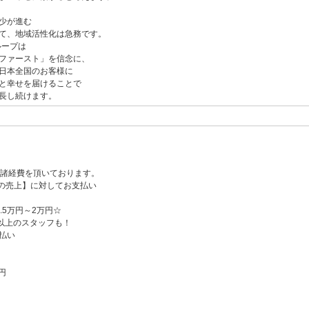
少が進む
て、地域活性化は急務です。
ループは
ファースト」を信念に、
日本全国のお客様に
と幸せを届けることで
長し続けます。
％諸経費を頂いております。
の売上】に対してお支払い
.5万円～2万円☆
円以上のスタッフも！
払い
円