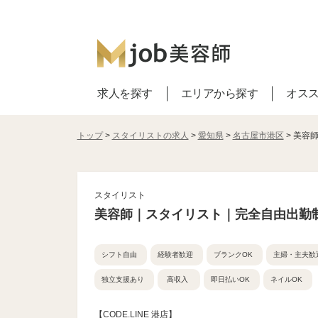
求人を探す
エリアから探す
オス
トップ
>
スタイリストの求人
>
愛知県
>
名古屋市港区
> 美容
スタイリスト
美容師｜スタイリスト｜完全自由出勤
シフト自由
経験者歓迎
ブランクOK
主婦・主夫歓
独立支援あり
高収入
即日払いOK
ネイルOK
【CODE.LINE 港店】