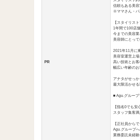
スタイリスト約
信頼もある美容
※ママさん・パ
【スタイリスト
1年間で100
今までの美容業
美容師にとって
2021年11月
美容室運営上場
PR
高い技術とお客
幅広い年齢のお
アナタがせっか
最大限活かせる
■ Agu.グル
【指名0でも安
スタッフ集客満足
【正社員からで
Agu.グループ
業務委託未経験