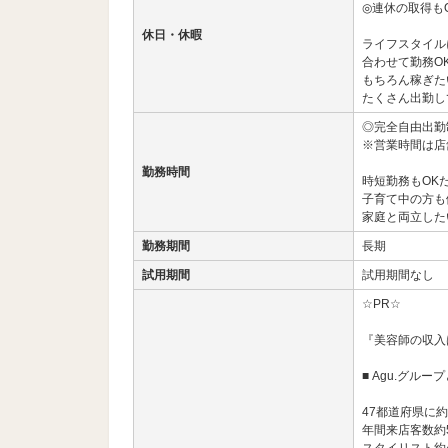
◎連休の取得も
休日・休暇
ライフスタイル
合わせて勤務O
もちろん稼ぎた
たくさん出勤し
◎完全自由出勤
※営業時間は店
勤務時間
時短勤務もOK
子育て中の方も
家庭と両立した
勤務期間
長期
試用期間
試用期間なし
☆PR☆
『美容師の収入
■ Agu.グルー
47都道府県に約
年間来店客数約