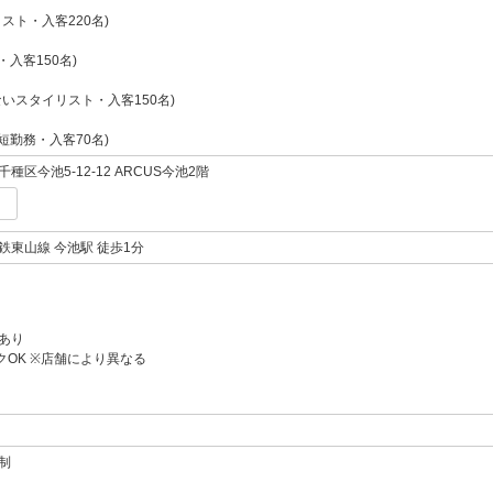
スト・入客220名)
・入客150名)
いスタイリスト・入客150名)
短勤務・入客70名)
区今池5-12-12 ARCUS今池2階
鉄東山線 今池駅 徒歩1分
あり
クOK ※店舗により異なる
制