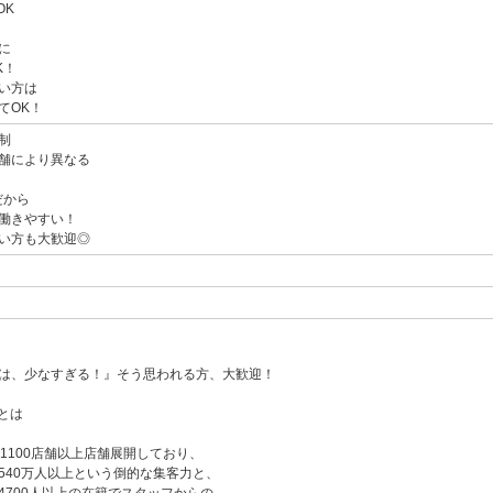
OK
に
K！
い方は
てOK！
制
舗により異なる
だから
働きやすい！
い方も大歓迎◎
は、少なすぎる！』そう思われる方、大歓迎！
プとは
1100店舗以上店舗展開しており、
540万人以上という倒的な集客力と、