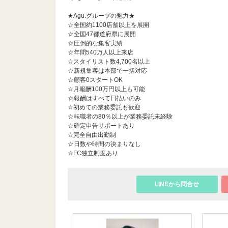
★Agu.グループの魅力★
☆全国約1100店舗以上を展開
☆全国47都道府県に展開
☆圧倒的な集客実績
☆年間540万人以上来店
☆スタイリスト数4,700名以上
☆新規集客は本部で一括対応
☆顧客0スタートOK
☆月報酬100万円以上も可能
☆報酬はすべて日払いのみ
☆初めての業務委託も歓迎
☆転職者の80％以上が業務委託未経験
☆確定申告サポートあり
☆完全自由出勤制
☆日数や時間の決まりなし
☆FC独立制度あり
LINEから問合せ