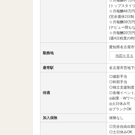
☆月報酬97万円
(トップスタイリ
☆月報酬46万円
(完全週休2日制
☆月報酬39万円
(デビュー間もな
☆月報酬20万円
(週4日程度の時
愛知県名古屋市千種
勤務地
地図を見る
最寄駅
名古屋市営地下
◎撮影手当
◎幹部手当
◎独立支援制度
待遇
◎各種イベント
◎副業・Wワー
◎土日休み可
◎ブランクOK
加入保険
保険なし
◎完全自由出勤
◎土日休みOK