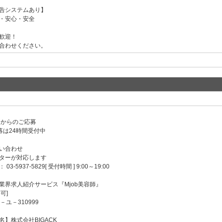
告システムあり】
・安心・安全
歓迎！
合わせください。
ンからのご応募
募は24時間受付中
い合わせ
ターが対応します
-5937-5829[ 受付時間 ] 9:00～19:00
業界求人紹介サービス『Mjob美容師』
可]
－ユ－310999
】株式会社BIGACK