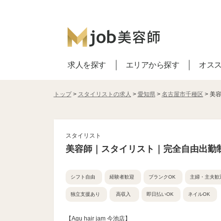
求人を探す
エリアから探す
オス
トップ
>
スタイリストの求人
>
愛知県
>
名古屋市千種区
> 美
スタイリスト
美容師｜スタイリスト｜完全自由出勤
シフト自由
経験者歓迎
ブランクOK
主婦・主夫歓
独立支援あり
高収入
即日払いOK
ネイルOK
【Agu hair jam 今池店】