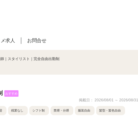
スメ求人
お問合せ
容師｜スタイリスト｜完全自由出勤制
制
おすすめ
掲載日： 2026/08/01 ～ 2026/08/3
迎
残業なし
シフト制
禁煙・分煙
服装自由
髪型・髪色自由