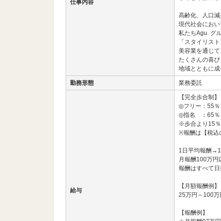
仕事内容
高齢化、人口減
現代社会におい
私たちAgu. グ
「スタイリスト
美容業を通じて
たくさんの喜び
地域とともに成
勤務形態
業務委託
【完全歩合制】
◎フリー：55％
◎指名 ：65％
※歩合より15
※報酬は【税込
1日平均報酬→1
月報酬100万
報酬はすべて日
【月額報酬例】
給与
25万円～100万
【報酬例】