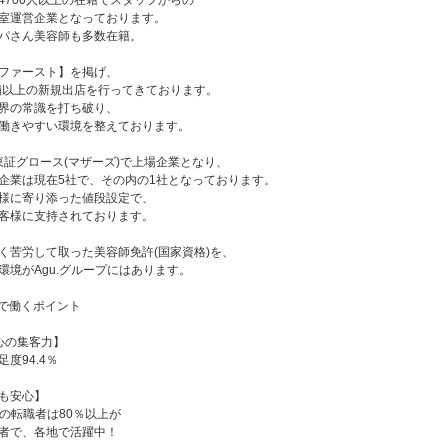
4700人以上の在籍でスタッフからの
室運営企業となっております。
パさん美容師も多数在籍。
ファースト】を掲げ、
店舗以上の新規出店を行ってきております。
界の常識を打ち破り、
働きやすい環境を整えております。
に東証グロース(マザーズ)で上場企業となり、
企業は現在5社で、その内の1社となっております。
様に寄り添った値段設定で、
客様に支持されております。
く苦労して取った美容師免許(国家資格)を、
環境がAgu.グループにはあります。
ープで働くポイント
心の集客力】
度94.4％
も安心】
への転職者は80％以上が
者で、各地で活躍中！