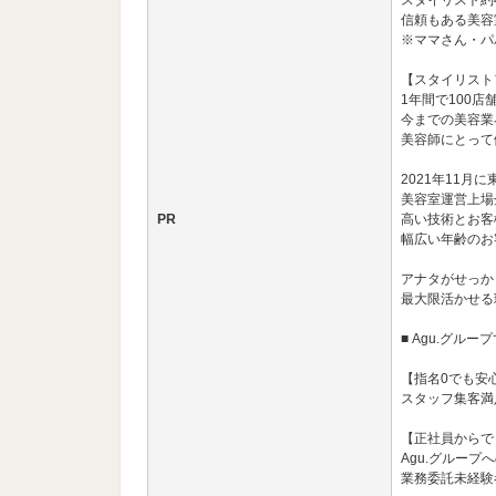
スタイリスト約
信頼もある美容
※ママさん・パ
【スタイリスト
1年間で100
今までの美容業
美容師にとって
2021年11月
美容室運営上場
PR
高い技術とお客
幅広い年齢のお
アナタがせっか
最大限活かせる
■ Agu.グル
【指名0でも安
スタッフ集客満足
【正社員からで
Agu.グループ
業務委託未経験