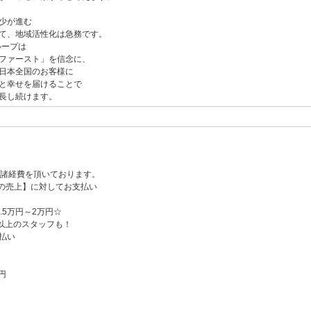
少が進む
て、地域活性化は急務です。
ループは
ファースト」を信念に、
日本全国のお客様に
と幸せを届けることで
長し続けます。
％諸経費を頂いております。
の売上】に対してお支払い
.5万円～2万円☆
円以上のスタッフも！
払い
円