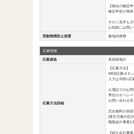
【独自の確定申
確定申告が簡単
サロン見学も大
お気軽にお問い
受動喫煙防止措置
敷地内禁煙
応募情報
応募資格
美容師免許
【応募方法】
WEB応募ボタ
入力は30秒♪応
お電話でのお問
専任のオペレー
お問い合わせ先： 03
応募方法詳細
完全無料の美容
[厚生労働大臣許
職業紹介事業13
【紹介会社事業名