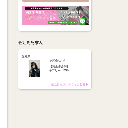
最近見た求人
愛知県
株式会社agir
【完全歩合制】
◎フリー：55％
◎指名 ：65％
※歩合より15％諸経費を頂い
ております。
最近見た求人をもっと見る
※報酬は【税込の売上】に対
してお支払い
1日平均報酬→1.5万円～2万
円☆
月報酬100万円以上のスタッ
フも！
報酬はすべて日払い
【月額報酬例】
25万円～100万円