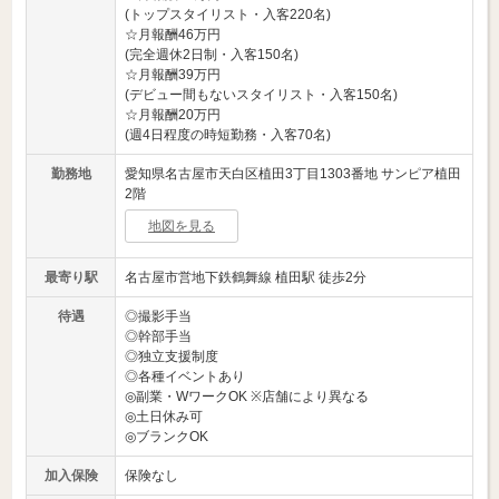
(トップスタイリスト・入客220名)
☆月報酬46万円
(完全週休2日制・入客150名)
☆月報酬39万円
(デビュー間もないスタイリスト・入客150名)
☆月報酬20万円
(週4日程度の時短勤務・入客70名)
勤務地
愛知県名古屋市天白区植田3丁目1303番地 サンピア植田
2階
地図を見る
最寄り駅
名古屋市営地下鉄鶴舞線 植田駅 徒歩2分
待遇
◎撮影手当
◎幹部手当
◎独立支援制度
◎各種イベントあり
◎副業・WワークOK ※店舗により異なる
◎土日休み可
◎ブランクOK
加入保険
保険なし