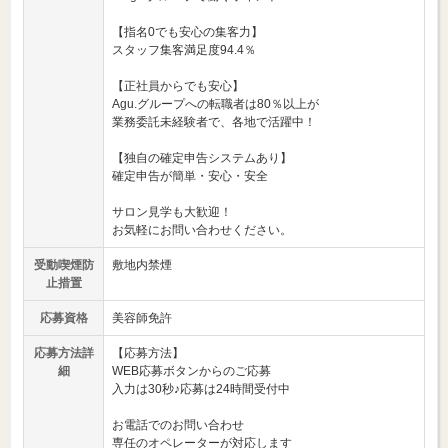
【指名0でも安心の集客力】
スタッフ集客満足度94.4％
【正社員からでも安心】
Agu.グループへの転職者は80％以上が
業務委託未経験者で、各地で活躍中！
【独自の確定申告システムあり】
確定申告が簡単・安心・安全
サロン見学も大歓迎！
お気軽にお問い合わせください。
受動喫煙防
敷地内禁煙
止措置
応募資格
美容師免許
応募方法詳
【応募方法】
細
WEB応募ボタンからのご応募
入力は30秒♪応募は24時間受付中
お電話でのお問い合わせ
専任のオペレーターが対応します