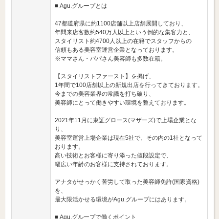
■ Agu.グループとは
47都道府県に約1100店舗以上店舗展開しており、
年間来店客数約540万人以上という倒的な集客力と、
スタイリスト約4700人以上の在籍でスタッフからの
信頼もある美容室運営企業となっております。
※ママさん・パパさん美容師も多数在籍。
【スタイリストファースト】を掲げ、
1年間で100店舗以上の新規出店を行ってきております。
今までの美容業界の常識を打ち破り、
美容師にとって働きやすい環境を整えております。
2021年11月に東証グロース(マザーズ)で上場企業とな
り、
美容室運営上場企業は現在5社で、その内の1社となって
おります。
高い技術とお客様に寄り添った値段設定で、
幅広い年齢のお客様に支持されております。
アナタがせっかく苦労して取った美容師免許(国家資格)
を、
最大限活かせる環境がAgu.グループにはあります。
■ Agu.グループで働くポイント