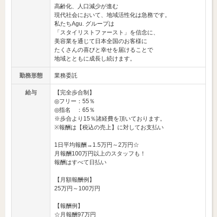
高齢化、人口減少が進む
現代社会において、地域活性化は急務です。
私たちAgu. グループは
「スタイリストファースト」を信念に、
美容業を通じて日本全国のお客様に
たくさんの喜びと幸せを届けることで
地域とともに成長し続けます。
勤務形態
業務委託
給与
【完全歩合制】
◎フリー：55％
◎指名 ：65％
※歩合より15％諸経費を頂いております。
※報酬は【税込の売上】に対してお支払い
1日平均報酬→1.5万円～2万円☆
月報酬100万円以上のスタッフも！
報酬はすべて日払い
【月額報酬例】
25万円～100万円
【報酬例】
☆月報酬97万円