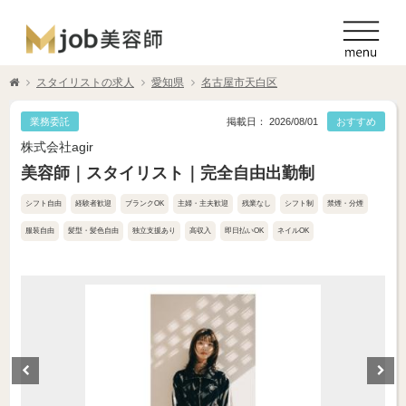
スタイリストの求人
愛知県
名古屋市天白区
業務委託
掲載日： 2026/08/01
おすすめ
株式会社agir
美容師｜スタイリスト｜完全自由出勤制
シフト自由
経験者歓迎
ブランクOK
主婦・主夫歓迎
残業なし
シフト制
禁煙・分煙
服装自由
髪型・髪色自由
独立支援あり
高収入
即日払いOK
ネイルOK