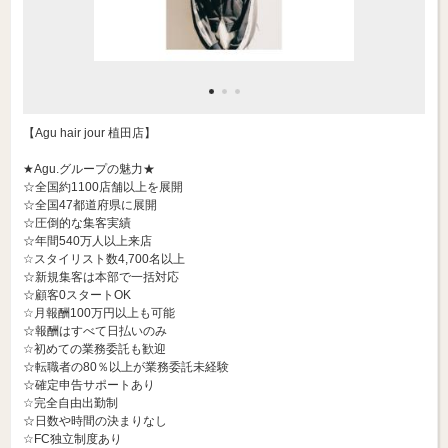
【Agu hair jour 植田店】
★Agu.グループの魅力★
☆全国約1100店舗以上を展開
☆全国47都道府県に展開
☆圧倒的な集客実績
☆年間540万人以上来店
☆スタイリスト数4,700名以上
☆新規集客は本部で一括対応
☆顧客0スタートOK
☆月報酬100万円以上も可能
☆報酬はすべて日払いのみ
☆初めての業務委託も歓迎
☆転職者の80％以上が業務委託未経験
☆確定申告サポートあり
☆完全自由出勤制
☆日数や時間の決まりなし
☆FC独立制度あり