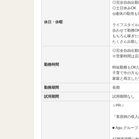
◎完全自由出勤
◎土日休みOK
◎連休の取得も
休日・休暇
ライフスタイル
合わせて勤務O
もちろん稼ぎた
たくさん出勤し
◎完全自由出勤
※営業時間は店
勤務時間
時短勤務もOK
子育て中の方も
家庭と両立した
勤務期間
長期
試用期間
試用期間なし
☆PR☆
『美容師の収入
■ Agu.グルー