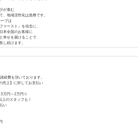
少が進む
て、地域活性化は急務です。
ループは
ファースト」を信念に、
日本全国のお客様に
と幸せを届けることで
長し続けます。
％諸経費を頂いております。
の売上】に対してお支払い
.5万円～2万円☆
円以上のスタッフも！
払い
円