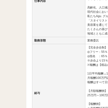
仕事内容
高齢化、人口減
現代社会におい
私たちAgu. グ
「スタイリスト
美容業を通じて
たくさんの喜び
地域とともに成
勤務形態
業務委託
【完全歩合制】
◎フリー：55％
◎指名 ：65％
※歩合より15
※報酬は【税込
1日平均報酬→1
月報酬100万
報酬はすべて日
【月額報酬例】
給与
25万円～100万
【報酬例】