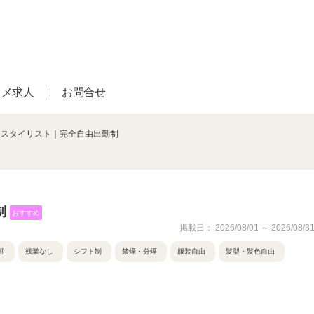
スメ求人
お問合せ
｜スタイリスト｜完全自由出勤制
制
おすすめ
掲載日： 2026/08/01 ～ 2026/08/3
迎
残業なし
シフト制
禁煙・分煙
服装自由
髪型・髪色自由