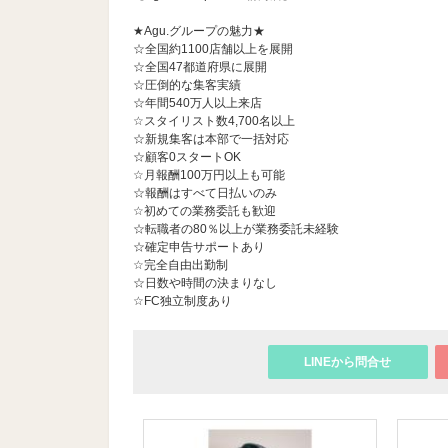
★Agu.グループの魅力★
☆全国約1100店舗以上を展開
☆全国47都道府県に展開
☆圧倒的な集客実績
☆年間540万人以上来店
☆スタイリスト数4,700名以上
☆新規集客は本部で一括対応
☆顧客0スタートOK
☆月報酬100万円以上も可能
☆報酬はすべて日払いのみ
☆初めての業務委託も歓迎
☆転職者の80％以上が業務委託未経験
☆確定申告サポートあり
☆完全自由出勤制
☆日数や時間の決まりなし
☆FC独立制度あり
LINEから問合せ