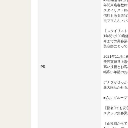
47都道府県に約
年間来店客数約
スタイリスト約
信頼もある美容
※ママさん・パ
【スタイリスト
1年間で100
今までの美容業
美容師にとって
2021年11月
美容室運営上場
PR
高い技術とお客
幅広い年齢のお
アナタがせっか
最大限活かせる
■ Agu.グル
【指名0でも安
スタッフ集客満足
【正社員からで