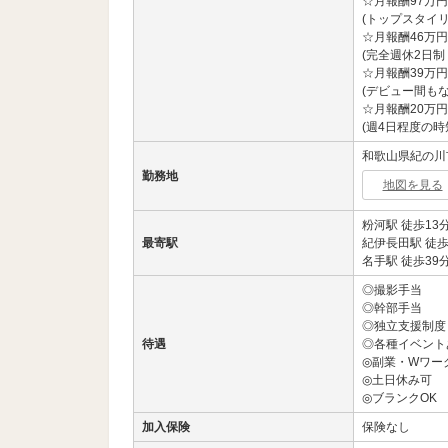
☆月報酬97万円
(トップスタイリ
☆月報酬46万円
(完全週休2日制
☆月報酬39万円
(デビュー間もな
☆月報酬20万円
(週4日程度の時
和歌山県紀の川市
勤務地
地図を見る
粉河駅 徒歩13
最寄駅
紀伊長田駅 徒歩
名手駅 徒歩39
◎撮影手当
◎幹部手当
◎独立支援制度
待遇
◎各種イベント
◎副業・Wワー
◎土日休み可
◎ブランクOK
加入保険
保険なし