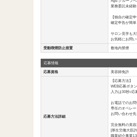
Agu.グループ
業務委託未経験
【独自の確定申
確定申告が簡単
サロン見学も大
お気軽にお問い
受動喫煙防止措置
敷地内禁煙
応募情報
応募資格
美容師免許
【応募方法】
WEB応募ボタ
入力は30秒♪応
お電話でのお問
専任のオペレー
お問い合わせ先： 03
応募方法詳細
完全無料の美容
[厚生労働大臣許
職業紹介事業13