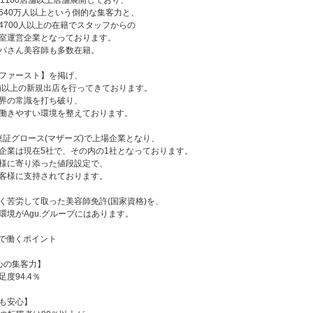
1100店舗以上店舗展開しており、
540万人以上という倒的な集客力と、
4700人以上の在籍でスタッフからの
室運営企業となっております。
パさん美容師も多数在籍。
ファースト】を掲げ、
店舗以上の新規出店を行ってきております。
界の常識を打ち破り、
働きやすい環境を整えております。
に東証グロース(マザーズ)で上場企業となり、
企業は現在5社で、その内の1社となっております。
様に寄り添った値段設定で、
客様に支持されております。
く苦労して取った美容師免許(国家資格)を、
環境がAgu.グループにはあります。
ープで働くポイント
心の集客力】
度94.4％
も安心】