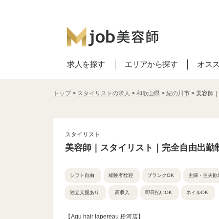
求人を探す
エリアから探す
オス
トップ
>
スタイリストの求人
>
和歌山県
>
紀の川市
> 美容師
スタイリスト
美容師｜スタイリスト｜完全自由出勤
シフト自由
経験者歓迎
ブランクOK
主婦・主夫歓
独立支援あり
高収入
即日払いOK
ネイルOK
【Agu hair lapereau 粉河店】