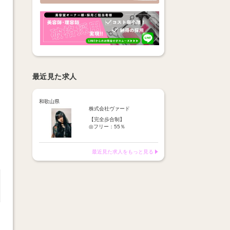
最近見た求人
和歌山県
株式会社ヴァード
【完全歩合制】
◎フリー：55％
◎指名 ：65％
※歩合より15％諸経費を頂い
ております。
最近見た求人をもっと見る
※報酬は【税込の売上】に対
してお支払い
1日平均報酬→1.5万円～2万
円☆
月報酬100万円以上のスタッ
フも！
報酬はすべて日払い
【月額報酬例】
25万円～100万円