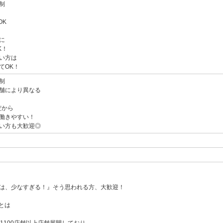
制
OK
に
K！
い方は
てOK！
制
舗により異なる
だから
働きやすい！
い方も大歓迎◎
は、少なすぎる！』そう思われる方、大歓迎！
プとは