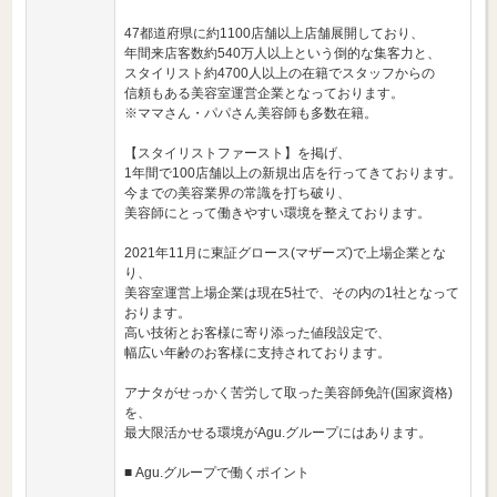
47都道府県に約1100店舗以上店舗展開しており、
年間来店客数約540万人以上という倒的な集客力と、
スタイリスト約4700人以上の在籍でスタッフからの
信頼もある美容室運営企業となっております。
※ママさん・パパさん美容師も多数在籍。
【スタイリストファースト】を掲げ、
1年間で100店舗以上の新規出店を行ってきております。
今までの美容業界の常識を打ち破り、
美容師にとって働きやすい環境を整えております。
2021年11月に東証グロース(マザーズ)で上場企業とな
り、
美容室運営上場企業は現在5社で、その内の1社となって
おります。
高い技術とお客様に寄り添った値段設定で、
幅広い年齢のお客様に支持されております。
アナタがせっかく苦労して取った美容師免許(国家資格)
を、
最大限活かせる環境がAgu.グループにはあります。
■ Agu.グループで働くポイント