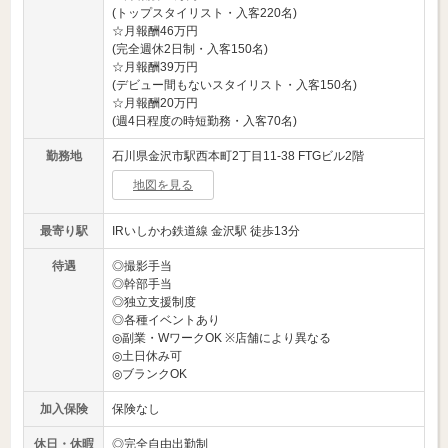
(トップスタイリスト・入客220名)
☆月報酬46万円
(完全週休2日制・入客150名)
☆月報酬39万円
(デビュー間もないスタイリスト・入客150名)
☆月報酬20万円
(週4日程度の時短勤務・入客70名)
勤務地
石川県金沢市駅西本町2丁目11-38 FTGビル2階
地図を見る
最寄り駅
IRいしかわ鉄道線 金沢駅 徒歩13分
待遇
◎撮影手当
◎幹部手当
◎独立支援制度
◎各種イベントあり
◎副業・WワークOK ※店舗により異なる
◎土日休み可
◎ブランクOK
加入保険
保険なし
休日・休暇
◎完全自由出勤制