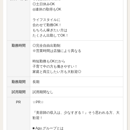
◎土日休みOK
◎連休の取得もOK
ライフスタイルに
合わせて勤務OK！
もちろん稼ぎたい方は
たくさん出勤してOK！
勤務時間
◎完全自由出勤制
※営業時間は店舗により異なる
時短勤務もOKだから
子育て中の方も働きやすい！
家庭と両立したい方も大歓迎◎
勤務期間
長期
試用期間
試用期間なし
PR
☆PR☆
『美容師の収入は、少なすぎる！』そう思われる方、大
歓迎！
■ Agu.グループとは