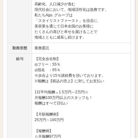
高齢化、人口減少が進む
現代社会において、地域活性化は急務です。
私たちAgu. グループは
「スタイリストファースト」を信念に、
美容業を通じて日本全国のお客様に
たくさんの喜びと幸せを届けることで
地域とともに成長し続けます。
勤務形態
業務委託
給与
【完全歩合制】
◎フリー：55％
◎指名 ：65％
※歩合より15％諸経費を頂いております。
※報酬は【税込の売上】に対してお支払い
1日平均報酬→1.5万円～2万円☆
月報酬100万円以上のスタッフも！
報酬はすべて日払い
【月額報酬例】
25万円～100万円
【報酬例】
☆月報酬97万円