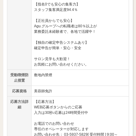
【指名0でも安心の集客力】
スタッフ集客満足度94.4％
【正社員からでも安心】
Agu.グループへの転職者は80％以上が
業務委託未経験者で、各地で活躍中！
【独自の確定申告システムあり】
確定申告が簡単・安心・安全
サロン見学も大歓迎！
お気軽にお問い合わせください。
受動喫煙防
敷地内禁煙
止措置
応募資格
美容師免許
応募方法詳
【応募方法】
細
WEB応募ボタンからのご応募
入力は30秒♪応募は24時間受付中
お電話でのお問い合わせ
専任のオペレーターが対応します
お問い合わせ先： 03-5937-5829[ 受付時間 ] 9:00～