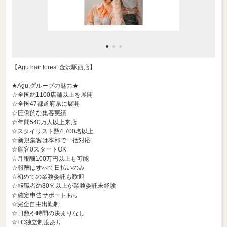
【Agu hair forest 金沢駅西店】
★Agu.グループの魅力★
☆全国約1100店舗以上を展開
☆全国47都道府県に展開
☆圧倒的な集客実績
☆年間540万人以上来店
☆スタイリスト数4,700名以上
☆新規集客は本部で一括対応
☆顧客0スタートOK
☆月報酬100万円以上も可能
☆報酬はすべて日払いのみ
☆初めての業務委託も歓迎
☆転職者の80％以上が業務委託未経験
☆確定申告サポートあり
☆完全自由出勤制
☆日数や時間の決まりなし
☆FC独立制度あり