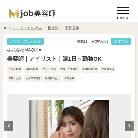
アイリストの求人
栃木県
宇都宮市
パート・アルバイト
掲載日： 2026/08/01
おすすめ
株式会社MAQUIA
美容師｜アイリスト｜週1日～勤務OK
シフト自由
経験者歓迎
ブランクOK
主婦・主夫歓迎
未経験者歓迎
交通費支給
禁煙・分煙
社会保険完備
制服貸与あり
昇給あり