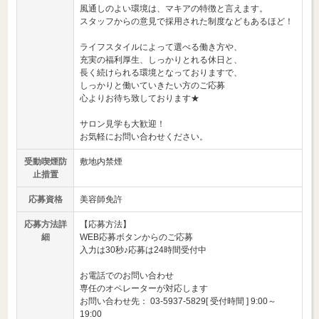
風通しのよい環境は、マキアの特徴と言えます。
スタッフからの意見で採用された制度などもあるほど！
ライフスタイルによって選べる働き方や、
充実の福利厚生、しっかりとれる休日と、
長く続けられる環境となっておりますで、
しっかりと働いていきたい方のご応募
心よりお待ち致しております★
サロン見学も大歓迎！
お気軽にお問い合わせください。
受動喫煙防
敷地内禁煙
止措置
応募資格
美容師免許
応募方法詳
【応募方法】
細
WEB応募ボタンからのご応募
入力は30秒♪応募は24時間受付中
お電話でのお問い合わせ
専任のオペレーターが対応します
お問い合わせ先： 03-5937-5829[ 受付時間 ] 9:00～
19:00