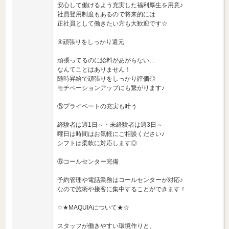
安心して働けるよう充実した福利厚生を用意♪
社員登用制度もあるので将来的には
正社員として働きたい方も大歓迎です☆
④頑張りをしっかり還元
頑張ってるのに給料があがらない…
なんてことはありません！
随時昇給で頑張りをしっかり評価◎
モチベーションアップにも繋がります♪
⑤プライベートの充実も叶う
経験者は週1日～・未経験者は週3日～
曜日は時間はお気軽にご相談ください♪
シフトは柔軟に対応します◎
⑥コールセンター完備
予約管理や電話業務はコールセンターが対応♪
なので施術や接客に集中することができます！
☆★MAQUIAについて★☆
スタッフが働きやすい環境作りと、