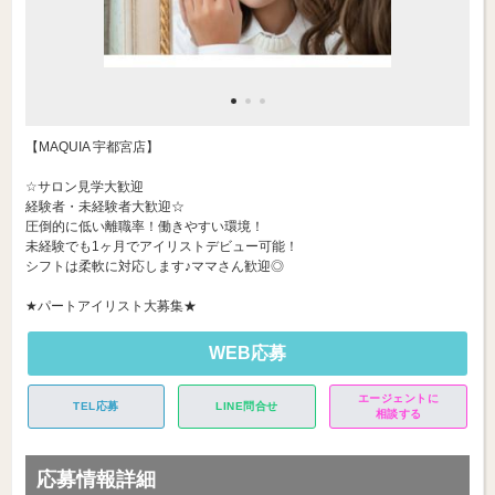
【MAQUIA 宇都宮店】
☆サロン見学大歓迎
経験者・未経験者大歓迎☆
圧倒的に低い離職率！働きやすい環境！
未経験でも1ヶ月でアイリストデビュー可能！
シフトは柔軟に対応します♪ママさん歓迎◎
★パートアイリスト大募集★
WEB応募
エージェントに
TEL応募
LINE問合せ
相談する
応募情報詳細