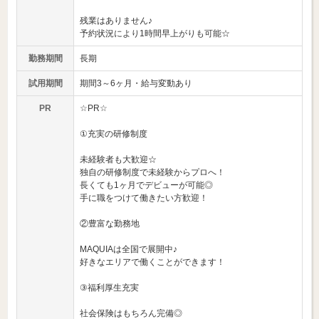
残業はありません♪
予約状況により1時間早上がりも可能☆
勤務期間
長期
試用期間
期間3～6ヶ月・給与変動あり
PR
☆PR☆
①充実の研修制度
未経験者も大歓迎☆
独自の研修制度で未経験からプロへ！
長くても1ヶ月でデビューが可能◎
手に職をつけて働きたい方歓迎！
②豊富な勤務地
MAQUIAは全国で展開中♪
好きなエリアで働くことができます！
③福利厚生充実
社会保険はもちろん完備◎