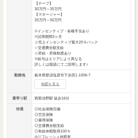
【チーフ】
30万円～35万円
【マネージャー】
35万円～50万円
※インセンティブ・各種手当あり
※試用期間3ヶ月
☆売上インセンティブ最大20％バック
☆交通費全額支給
☆昇給・昇格制度あり
※給与はエリアにより異なる
詳しくは面談にてご説明します♪
勤務地
栃木県那須塩原市下永田1-1006-7
地図を見る
最寄り駅
西那須野駅 徒歩16分
待遇
◎社会保険完備
◎労災保険
◎雇用保険
◎交通費全額支給
◎有給休暇取得100％
◎リフレッシュ休暇有