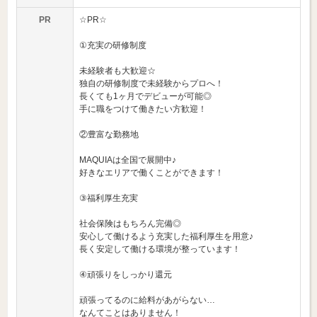
PR
☆PR☆
①充実の研修制度
未経験者も大歓迎☆
独自の研修制度で未経験からプロへ！
長くても1ヶ月でデビューが可能◎
手に職をつけて働きたい方歓迎！
②豊富な勤務地
MAQUIAは全国で展開中♪
好きなエリアで働くことができます！
③福利厚生充実
社会保険はもちろん完備◎
安心して働けるよう充実した福利厚生を用意♪
長く安定して働ける環境が整っています！
④頑張りをしっかり還元
頑張ってるのに給料があがらない…
なんてことはありません！