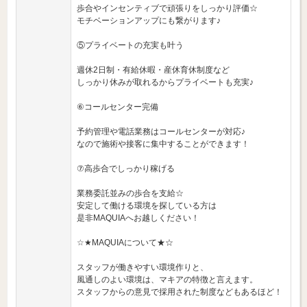
歩合やインセンティブで頑張りをしっかり評価☆
モチベーションアップにも繋がります♪
⑤プライベートの充実も叶う
週休2日制・有給休暇・産休育休制度など
しっかり休みが取れるからプライベートも充実♪
⑥コールセンター完備
予約管理や電話業務はコールセンターが対応♪
なので施術や接客に集中することができます！
⑦高歩合でしっかり稼げる
業務委託並みの歩合を支給☆
安定して働ける環境を探している方は
是非MAQUIAへお越しください！
☆★MAQUIAについて★☆
スタッフが働きやすい環境作りと、
風通しのよい環境は、マキアの特徴と言えます。
スタッフからの意見で採用された制度などもあるほど！