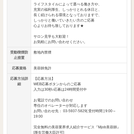
ライフスタイルによって選べる働き方や、
充実の福利厚生、しっかりとれる休日と、
長く続けられる環境となっておりますで、
しっかりと働いていきたい方のご応募
心よりお待ち致しております★
サロン見学も大歓迎！
お気軽にお問い合わせください。
受動喫煙防
敷地内禁煙
止措置
応募資格
美容師免許
応募方法詳
【応募方法】
細
WEB応募ボタンからのご応募
入力は30秒♪応募は24時間受付中
お電話でのお問い合わせ
専任のオペレーターが対応します
お問い合わせ先： 03-5937-5829[ 受付時間 ] 9:00～
19:00
完全無料の美容業界求人紹介サービス『Mjob美容師』
[厚生労働大臣許可]