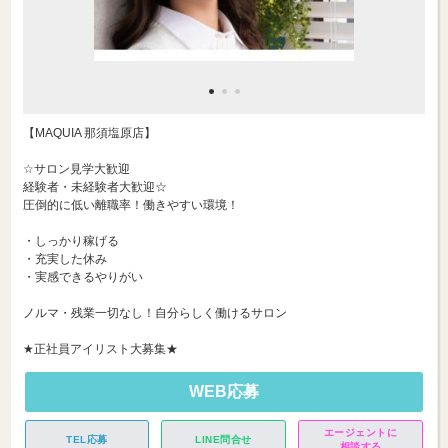
【MAQUIA 那須塩原店】
☆サロン見学大歓迎
経験者・未経験者大歓迎☆
圧倒的に低い離職率！働きやすい環境！
・しっかり稼げる
・充実した休み
・実感できるやりがい
ノルマ・残業一切なし！自分らしく働けるサロン
★正社員アイリスト大募集★
WEB応募
エージェントに
TEL応募
LINE問合せ
相談する