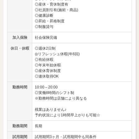
◎産休・育休制度有
◎社員割引有(施術・商品)
◎健康診断
◎昇給・昇格制度
◎制服貸与
加入保険
社会保険完備
休日・休暇
◎週休2日制
◎リフレッシュ休暇(年6回)
◎有給休暇
◎年末年始休暇
◎産休育休制度
◎連休取得OK
勤務時間
10:00～20:00
◎実働8時間のシフト制
※勤務時間は店舗により異なる
残業はありません♪
予約状況により1時間早上がりも可能☆
勤務期間
長期
試用期間
試用期間3ヶ月・試用期間中も同条件