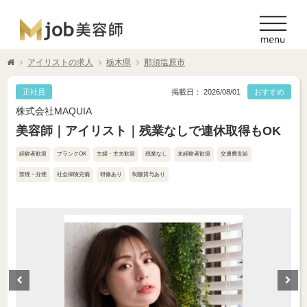
アイリストの求人
栃木県
那須塩原市
正社員
掲載日： 2026/08/01
おすすめ
株式会社MAQUIA
美容師｜アイリスト｜残業なしで連休取得もOK
経験者歓迎
ブランクOK
主婦・主夫歓迎
残業なし
未経験者歓迎
交通費支給
禁煙・分煙
社会保険完備
研修あり
制服貸与あり