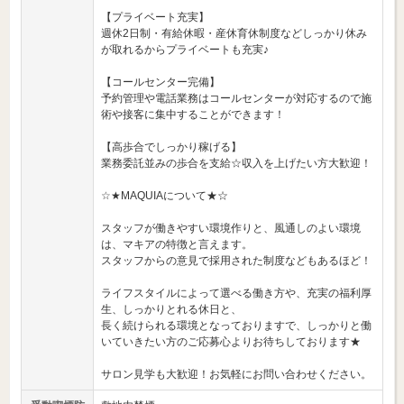
【プライベート充実】
週休2日制・有給休暇・産休育休制度などしっかり休み
が取れるからプライベートも充実♪
【コールセンター完備】
予約管理や電話業務はコールセンターが対応するので施
術や接客に集中することができます！
【高歩合でしっかり稼げる】
業務委託並みの歩合を支給☆収入を上げたい方大歓迎！
☆★MAQUIAについて★☆
スタッフが働きやすい環境作りと、風通しのよい環境
は、マキアの特徴と言えます。
スタッフからの意見で採用された制度などもあるほど！
ライフスタイルによって選べる働き方や、充実の福利厚
生、しっかりとれる休日と、
長く続けられる環境となっておりますで、しっかりと働
いていきたい方のご応募心よりお待ちしております★
サロン見学も大歓迎！お気軽にお問い合わせください。