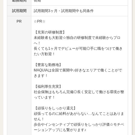
勤務期間
長期
試用期間
試用期間3ヶ月・試用期間中も同条件
PR
☆PR☆
【充実の研修制度】
未経験者も大歓迎☆独自の研修制度で未経験からプロ
へ！
長くても1ヶ月でデビューが可能◎手に職をつけて働き
たい方歓迎！
【豊富な勤務地】
MAQUIAは全国で展開中♪好きなエリアで働くことがで
きます！
【福利厚生充実】
社会保険はもちろん完備◎長く安定して働ける環境が整
っています！
【頑張りをしっかり還元】
頑張ってるのに給料があがらない…なんてことはありま
せん！
歩合やインセンティブで頑張りをしっかり評価☆モチベ
ーションアップにも繋がります♪