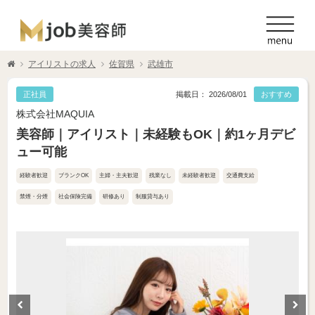
アイリストの求人
佐賀県
武雄市
正社員
掲載日： 2026/08/01
おすすめ
株式会社MAQUIA
美容師｜アイリスト｜未経験もOK｜約1ヶ月デビ
ュー可能
経験者歓迎
ブランクOK
主婦・主夫歓迎
残業なし
未経験者歓迎
交通費支給
禁煙・分煙
社会保険完備
研修あり
制服貸与あり