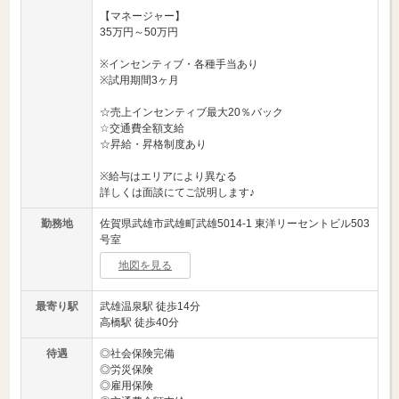
【マネージャー】
35万円～50万円
※インセンティブ・各種手当あり
※試用期間3ヶ月
☆売上インセンティブ最大20％バック
☆交通費全額支給
☆昇給・昇格制度あり
※給与はエリアにより異なる
詳しくは面談にてご説明します♪
勤務地
佐賀県武雄市武雄町武雄5014-1 東洋リーセントビル503
号室
地図を見る
最寄り駅
武雄温泉駅 徒歩14分
高橋駅 徒歩40分
待遇
◎社会保険完備
◎労災保険
◎雇用保険