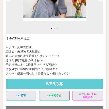
【MAQUIA 武雄店】
☆サロン見学大歓迎
経験者・未経験者大歓迎☆
独自の研修制度で最長1ヶ月でデビュー！
週休2日制で連休の取得もOK！
予約状況により1時間早上がりも可能☆
働きやすい環境で圧倒的に低い離職率！
ノルマ・残業一切なし！自分らしく働けるサロン
WEB応募
エージェントに
TEL応募
LINE問合せ
相談する