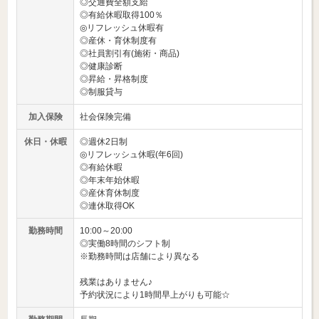
◎交通費全額支給
◎有給休暇取得100％
◎リフレッシュ休暇有
◎産休・育休制度有
◎社員割引有(施術・商品)
◎健康診断
◎昇給・昇格制度
◎制服貸与
加入保険
社会保険完備
休日・休暇
◎週休2日制
◎リフレッシュ休暇(年6回)
◎有給休暇
◎年末年始休暇
◎産休育休制度
◎連休取得OK
勤務時間
10:00～20:00
◎実働8時間のシフト制
※勤務時間は店舗により異なる
残業はありません♪
予約状況により1時間早上がりも可能☆