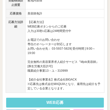
受動喫煙防
敷地内禁煙
止措置
応募資格
美容師免許
応募方法詳
【応募方法】
細
WEB応募ボタンからのご応募
入力は30秒♪応募は24時間受付中
お電話でのお問い合わせ
専任のオペレーターが対応します
お問い合わせ先： 03-5937-5829[ 受付時間 ] 9:00～
19:00
完全無料の美容業界求人紹介サービス『Mjob美容師』
[厚生労働大臣許可]
職業紹介事業13－ユ－310999
【紹介会社事業名】株式会社BIGACK
※応募先は株式会社MAQUIAとなり、雇用先は紹介を予
定している企業となります。
WEB応募