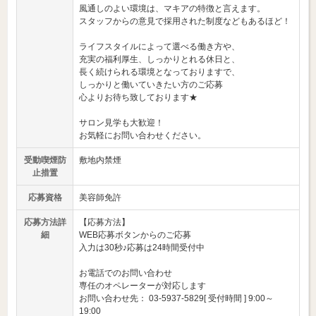
風通しのよい環境は、マキアの特徴と言えます。
スタッフからの意見で採用された制度などもあるほど！
ライフスタイルによって選べる働き方や、
充実の福利厚生、しっかりとれる休日と、
長く続けられる環境となっておりますで、
しっかりと働いていきたい方のご応募
心よりお待ち致しております★
サロン見学も大歓迎！
お気軽にお問い合わせください。
受動喫煙防
敷地内禁煙
止措置
応募資格
美容師免許
応募方法詳
【応募方法】
細
WEB応募ボタンからのご応募
入力は30秒♪応募は24時間受付中
お電話でのお問い合わせ
専任のオペレーターが対応します
お問い合わせ先： 03-5937-5829[ 受付時間 ] 9:00～
19:00