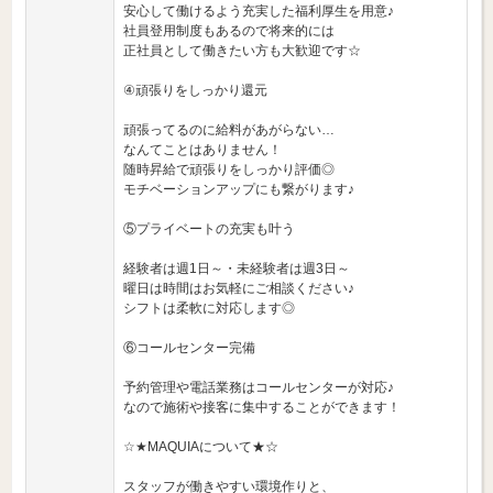
安心して働けるよう充実した福利厚生を用意♪
社員登用制度もあるので将来的には
正社員として働きたい方も大歓迎です☆
④頑張りをしっかり還元
頑張ってるのに給料があがらない…
なんてことはありません！
随時昇給で頑張りをしっかり評価◎
モチベーションアップにも繋がります♪
⑤プライベートの充実も叶う
経験者は週1日～・未経験者は週3日～
曜日は時間はお気軽にご相談ください♪
シフトは柔軟に対応します◎
⑥コールセンター完備
予約管理や電話業務はコールセンターが対応♪
なので施術や接客に集中することができます！
☆★MAQUIAについて★☆
スタッフが働きやすい環境作りと、