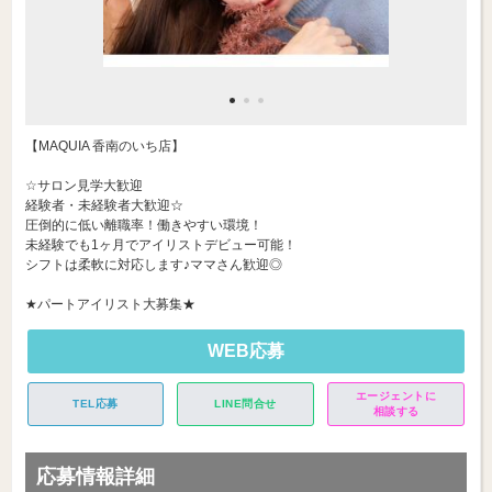
【MAQUIA 香南のいち店】
☆サロン見学大歓迎
経験者・未経験者大歓迎☆
圧倒的に低い離職率！働きやすい環境！
未経験でも1ヶ月でアイリストデビュー可能！
シフトは柔軟に対応します♪ママさん歓迎◎
★パートアイリスト大募集★
WEB応募
エージェントに
TEL応募
LINE問合せ
相談する
応募情報詳細