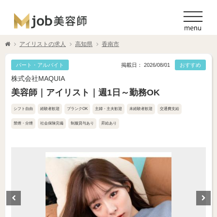
アイリストの求人
高知県
香南市
パート・アルバイト
掲載日： 2026/08/01
おすすめ
株式会社MAQUIA
美容師｜アイリスト｜週1日～勤務OK
シフト自由
経験者歓迎
ブランクOK
主婦・主夫歓迎
未経験者歓迎
交通費支給
禁煙・分煙
社会保険完備
制服貸与あり
昇給あり