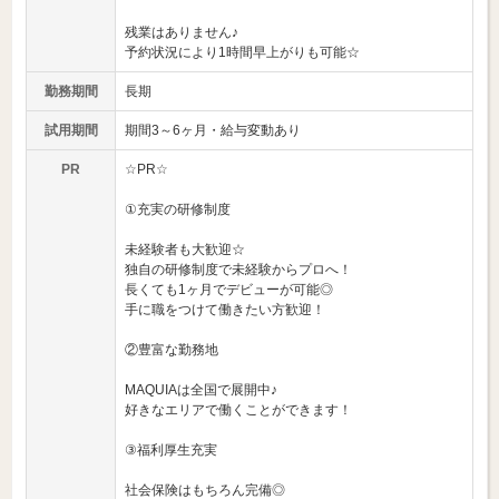
残業はありません♪
予約状況により1時間早上がりも可能☆
勤務期間
長期
試用期間
期間3～6ヶ月・給与変動あり
PR
☆PR☆
①充実の研修制度
未経験者も大歓迎☆
独自の研修制度で未経験からプロへ！
長くても1ヶ月でデビューが可能◎
手に職をつけて働きたい方歓迎！
②豊富な勤務地
MAQUIAは全国で展開中♪
好きなエリアで働くことができます！
③福利厚生充実
社会保険はもちろん完備◎