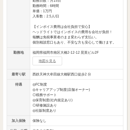
勤務日数：月15日
勤務時間：6時間
単価：1万円
入客数：2.5人/日
【インボイス費用は会社負担で安心】
ヘッドライトではインボイスの費用を会社が負担！
報酬は免税事業者のまま変わらず支払い。
個別相談窓口もあり、不安な方も安心して働けます。
勤務地
福岡県福岡市南区大橋2-12-12 晃英ビル2F
地図を見る
最寄り駅
西鉄天神大牟田線大橋駅西口徒歩2 分
待遇
◎FC制度
◎キャリアアップ制度(店舗オーナー)
◎税務サポート
◎保育制度(社内規定あり)
◎研修施設あり
◎社販制度あり
加入保険
保険なし