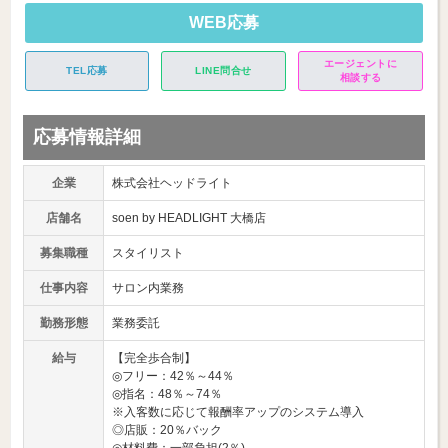
WEB応募
エージェントに
TEL応募
LINE問合せ
相談する
応募情報詳細
企業
株式会社ヘッドライト
店舗名
soen by HEADLIGHT 大橋店
募集職種
スタイリスト
仕事内容
サロン内業務
勤務形態
業務委託
給与
【完全歩合制】
◎フリー：42％～44％
◎指名：48％～74％
※入客数に応じて報酬率アップのシステム導入
◎店販：20％バック