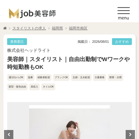
スタイリストの求人
福岡県
福岡市南区
業務委託
掲載日： 2026/08/01
おすすめ
株式会社ヘッドライト
美容師｜スタイリスト｜自由出勤制でWワークや
時短勤務もOK
週1日からOK
急募
経験者歓迎
ブランクOK
主婦・主夫歓迎
大量募集
禁煙・分煙
髪型・髪色自由
高収入
ネイルOK