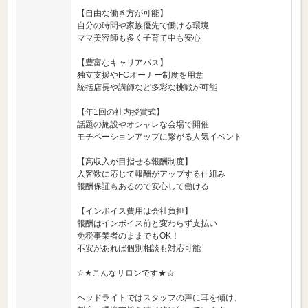
【自由な働き方が可能】
自分の時間や家族優先で働ける環境
ママ美容師も多く子育て中も安心
【豊富なキャリアパス】
独立支援やFCオーナー制度を用意
統括店長や講師など多彩な挑戦が可能
【年1回の社内授賞式】
話題の施設やオシャレな会場で開催
モチベーションアップに繋がる人気イベント
【高収入が目指せる報酬制度】
入客数に応じて報酬がアップする仕組み
報酬保証もあるので安心して働ける
【インボイス費用は会社負担】
報酬はインボイス前と変わらず支払い
免税事業者のままでもOK！
不安があれば個別相談も対応可能
☆★こんなサロンです★☆
ヘッドライトではスタッフの声に耳を傾け、