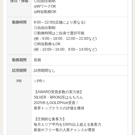
休日・休暇
◎自由出勤制
◎WワークOK
◎時短勤務OK
勤務時間
9:00～22:00(店舗により異なる)
◎自由出勤制
◎勤務時間はご自身で選択可能
(例：9:00～18:00、12:00～22:00など)
◎時短勤務もOK
(例：10:00～16:00、9:00～14:00など)
勤務期間
長期
試用期間
試用期間なし
PR
☆PR☆
【AWARD受賞多数の実力派】
SILVER・BRONZEはもちろん
2025年もGOLDPrize受賞！
業界トップクラスの評価を獲得
【圧倒的な集客力】
毎月エリア平均を100%以上超える集客力
新規やフリー客の入客チャンスが豊富