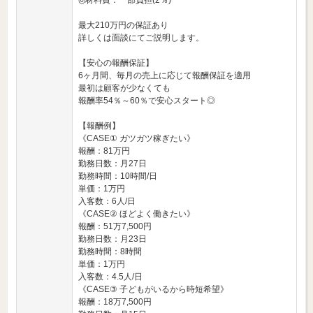
◎材料費：一部負担(2％)
最大210万円の保証あり
詳しくは面談にてご説明します。
【安心の報酬保証】
6ヶ月間、毎月の売上に応じて報酬保証を適用
最初は顧客が少なくても
報酬率54％～60％で安心スタート◎
【報酬例】
《CASE① ガツガツ稼ぎたい》
報酬：81万円
勤務日数：月27日
勤務時間：10時間/日
単価：1万円
入客数：6人/日
《CASE② ほどよく働きたい》
報酬：51万7,500円
勤務日数：月23日
勤務時間：8時間
単価：1万円
入客数：4.5人/日
《CASE③ 子どもがいるから時短希望》
報酬：18万7,500円