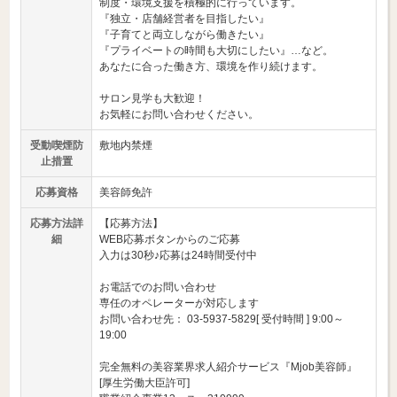
制度・環境支援を積極的に行っています。
『独立・店舗経営者を目指したい』
『子育てと両立しながら働きたい』
『プライベートの時間も大切にしたい』…など。
あなたに合った働き方、環境を作り続けます。
サロン見学も大歓迎！
お気軽にお問い合わせください。
受動喫煙防
敷地内禁煙
止措置
応募資格
美容師免許
応募方法詳
【応募方法】
細
WEB応募ボタンからのご応募
入力は30秒♪応募は24時間受付中
お電話でのお問い合わせ
専任のオペレーターが対応します
お問い合わせ先： 03-5937-5829[ 受付時間 ] 9:00～
19:00
完全無料の美容業界求人紹介サービス『Mjob美容師』
[厚生労働大臣許可]