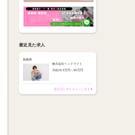
最近見た求人
島根県
株式会社ヘッドライト
月給26.9万円～80万円
基本給(保証給)26.9万円＋売
上歩合＋店販歩合
⇒安定した給与が保証された
最近見た求人をもっと見る
上で、
正社員でも頑張った分だけし
っかり還元！
◎売上歩合：売上総額60万円
(税抜)超過分の38％
◎店販手当：店販売上の20％
◎役職手当：5万円＋予算達
成インセンティブ
※基本給は採用店舗エリアに
よって変動あり