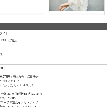
ライト
DLIGHT 出雲店
務
80万円
26.9万円＋売上歩合＋店販歩合
が保証された上で、
った分だけしっかり還元！
総額60万円(税抜)超過分の38％
販売上の20％
万円＋予算達成インセンティブ
店舗エリアによって変動あり