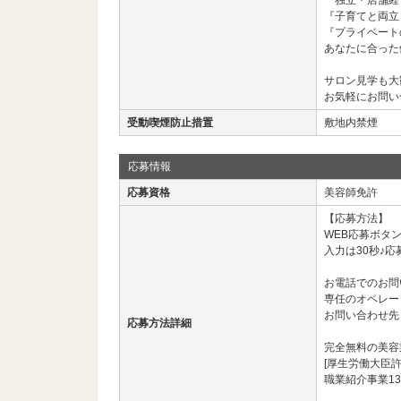
『独立・店舗経
『子育てと両立
『プライベート
あなたに合った
サロン見学も大
お気軽にお問い
受動喫煙防止措置
敷地内禁煙
応募情報
応募資格
美容師免許
【応募方法】
WEB応募ボタ
入力は30秒♪応
お電話でのお問
専任のオペレー
お問い合わせ先： 03
応募方法詳細
完全無料の美容
[厚生労働大臣許
職業紹介事業13