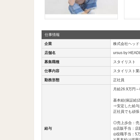
仕事情報
企業
株式会社ヘッド
店舗名
ursus by HEA
募集職種
スタイリスト
仕事内容
スタイリスト業
勤務形態
正社員
月給26.9万円～
基本給(保証給)
⇒安定した給与
正社員でも頑張
◎売上歩合：売上
給与
◎店販手当：店
◎役職手当：5
※基本給は採用