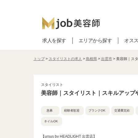
求人を探す
エリアから探す
オス
トップ
>
スタイリストの求人
>
島根県
>
出雲市
> 美容師｜ス
スタイリスト
美容師｜スタイリスト｜スキルアップ
急募
経験者歓迎
ブランクOK
交通費支給
ネイルOK
【ursus by HEADLIGHT 出雲店】