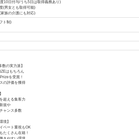
度10日付与/うち5日は取得義務あり)
度(男女とも取得可能)
(家族の介護にも対応)
シフト制)
賞多数の実力派】
ONZEはもちろん
Prizeを受賞！
スの評価を獲得
】
を超える集客力
新規や
チャンス多数
環境】
イベート重視もOK
もたくさん在籍！
働きやすい環境