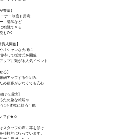
が豊富】
オーナー制度も用意
ー、講師など
に挑戦できる
役もOK！
授賞式開催】
やオシャレな会場に
招待して授賞式を開催
アップに繋がる人気イベント
せる】
報酬アップする仕組み
ため顧客が少なくても安心
働ける環境】
るため急な転居や
どにも柔軟に対応可能
ンです★☆
はスタッフの声に耳を傾け、
を積極的に行っています。