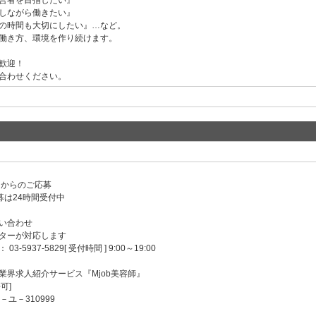
営者を目指したい』
しながら働きたい』
の時間も大切にしたい』…など。
働き方、環境を作り続けます。
歓迎！
合わせください。
ンからのご応募
募は24時間受付中
い合わせ
ターが対応します
-5937-5829[ 受付時間 ] 9:00～19:00
業界求人紹介サービス『Mjob美容師』
可]
－ユ－310999