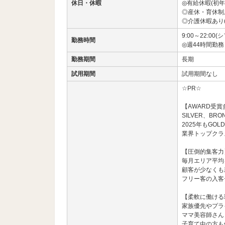
休日・休暇
◎有給休暇(初年
◎産休・育休制
◎介護休暇あり
9:00～22:00(
勤務時間
◎週44時間勤務
勤務期間
長期
試用期間
試用期間なし
☆PR☆
【AWARD受
SILVER、BR
2025年もGOLD
業界トップクラ
【圧倒的集客力
毎月エリア平均
顧客が少なくも
フリー客の入客
【柔軟に働ける
家族優先やプラ
ママ美容師さん
子育て中の方も