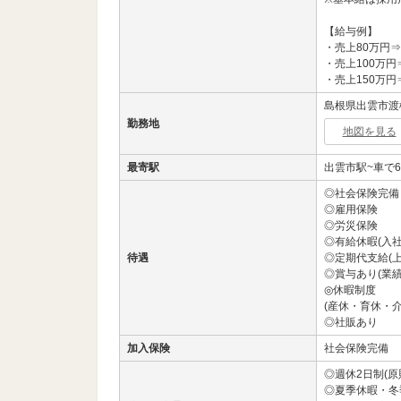
【給与例】
・売上80万円
・売上100万円
・売上150万円
島根県出雲市渡橋
勤務地
地図を見る
最寄駅
出雲市駅~車で6
◎社会保険完備
◎雇用保険
◎労災保険
◎有給休暇(入
待遇
◎定期代支給(上
◎賞与あり(業
◎休暇制度
(産休・育休・介
◎社販あり
加入保険
社会保険完備
◎週休2日制(原
◎夏季休暇・冬