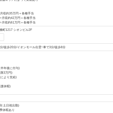
⇒月収約35万円＋各種手当
⇒月収約42万円＋各種手当
⇒月収約61万円＋各種手当
町1217 シオンビル2F
分/徒歩20分/イオンモール出雲~車で3分/徒歩8分
社半年後に付与)
限3万円)
績により支給)
護休暇)
則 土日祝出勤)
季休暇あり