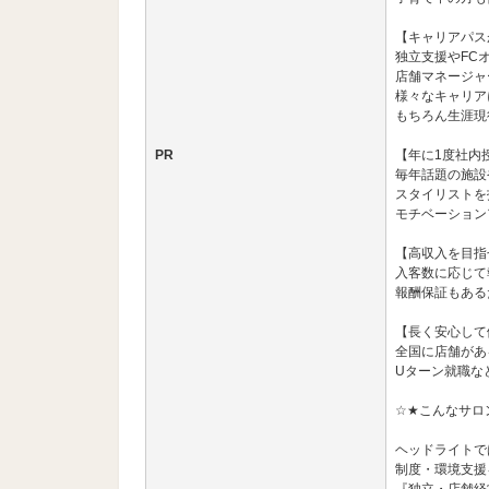
【キャリアパス
独立支援やFC
店舗マネージャ
様々なキャリア
もちろん生涯現
PR
【年に1度社内
毎年話題の施設
スタイリストを
モチベーション
【高収入を目指
入客数に応じて
報酬保証もある
【長く安心して
全国に店舗があ
Uターン就職な
☆★こんなサロ
ヘッドライトで
制度・環境支援