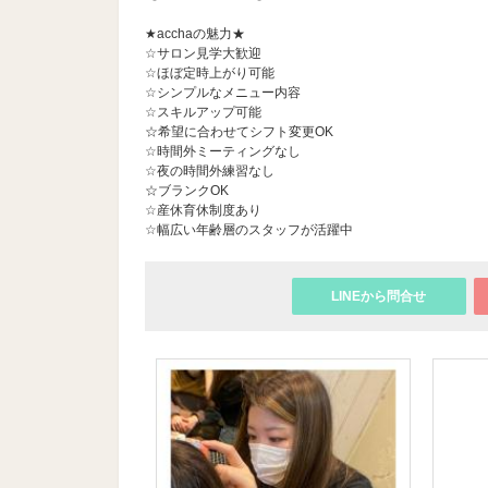
★acchaの魅力★
☆サロン見学大歓迎
☆ほぼ定時上がり可能
☆シンプルなメニュー内容
☆スキルアップ可能
☆希望に合わせてシフト変更OK
☆時間外ミーティングなし
☆夜の時間外練習なし
☆ブランクOK
☆産休育休制度あり
☆幅広い年齢層のスタッフが活躍中
LINEから問合せ