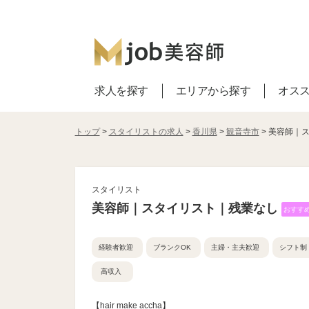
求人を探す
エリアから探す
オス
トップ
>
スタイリストの求人
>
香川県
>
観音寺市
> 美容師｜
スタイリスト
美容師｜スタイリスト｜残業なし
おすす
経験者歓迎
ブランクOK
主婦・主夫歓迎
シフト制
高収入
【hair make accha】