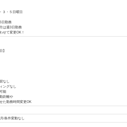
1・３・５日曜日
6日勤務
方は週3日勤務
わせて変更OK！
日】
習なし
ィングなし
可能
勤距離や
せた勤務時間変更OK
月/条件変動なし