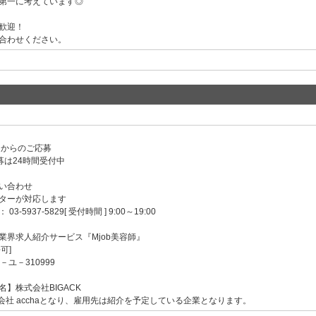
第一に考えています◎
歓迎！
合わせください。
ンからのご応募
募は24時間受付中
い合わせ
ターが対応します
-5937-5829[ 受付時間 ] 9:00～19:00
業界求人紹介サービス『Mjob美容師』
可]
－ユ－310999
】株式会社BIGACK
会社 acchaとなり、雇用先は紹介を予定している企業となります。