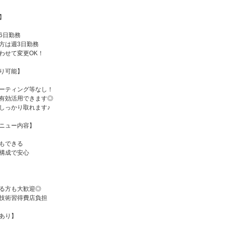
】
6日勤務
方は週3日勤務
わせて変更OK！
り可能】
ーティング等なし！
有効活用できます◎
しっかり取れます♪
ニュー内容】
もできる
構成で安心
】
る方も大歓迎◎
技術習得費店負担
あり】