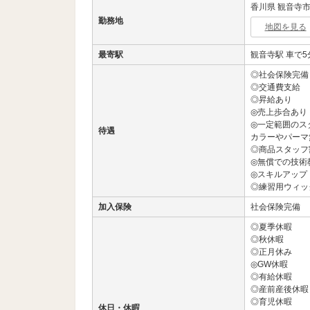
香川県 観音寺市 
勤務地
地図を見る
最寄駅
観音寺駅 車で5
◎社会保険完備
◎交通費支給
◎昇給あり
◎売上歩合あり
◎一定範囲のス
待遇
カラーやパーマ
◎商品スタッフ
◎無償での技術
◎スキルアップ
◎練習用ウィッ
加入保険
社会保険完備
◎夏季休暇
◎秋休暇
◎正月休み
◎GW休暇
◎有給休暇
◎産前産後休暇
◎育児休暇
休日・休暇