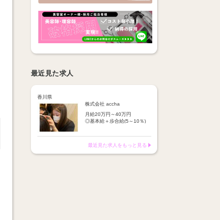
最近見た求人
香川県
株式会社 accha
月給20万円～40万円
◎基本給＋歩合給(5～10％)
＋交通費
入社3ヶ月間月給保障
最近見た求人をもっと見る
3ヶ月目以降は歩合給へ
【給与例】
・総売上60万円の場合→約
254,200円
・総売上70万円の場合→約
274,200円