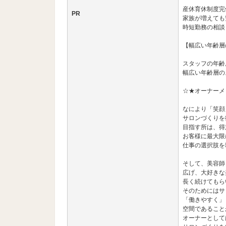
産休育休制度完
PR
家族が増えても
時短勤務の相談
【幅広い年齢層
スタッフの年齢層
幅広い年齢層の
☆★オーナーメ
なにより「笑顔
サロンづくりを
目指す所は、得
お客様に最大限
仕事の選択肢を
そして、美容師
広げ、大好きな
長く続けてもら
そのためにはサ
「働きやすく」
空間であること
オーナーとして