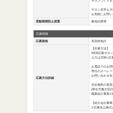
サロンづくりを
サロン見学も大
お気軽にお問い
受動喫煙防止措置
敷地内禁煙
応募情報
応募資格
美容師免許
【応募方法】
WEB応募ボタ
入力は30秒♪応
お電話でのお問
専任のオペレー
お問い合わせ先： 03
応募方法詳細
完全無料の美容
[厚生労働大臣許
職業紹介事業13
【紹介会社事業名
※応募先は株式