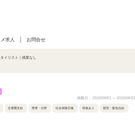
スメ求人
お問合せ
スタイリスト｜残業なし
め
掲載日： 2026/08/01 ～ 2026/08/3
交通費支給
禁煙・分煙
社会保険完備
研修あり
髪型・髪色自由