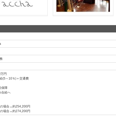
a
務
0万円
(5～10％)＋交通費
給保障
歩合給へ
の場合→約254,200円
の場合→約274,200円