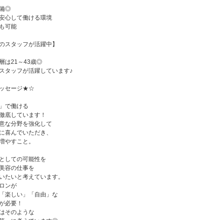
備◎
安心して働ける環境
も可能
のスタッフが活躍中】
は21～43歳◎
スタッフが活躍しています♪
ッセージ★☆
」で働ける
徹底しています！
意な分野を強化して
に喜んでいただき、
増やすこと。
としての可能性を
美容の仕事を
いたいと考えています。
ロンが
「楽しい」「自由」な
が必要！
はそのような