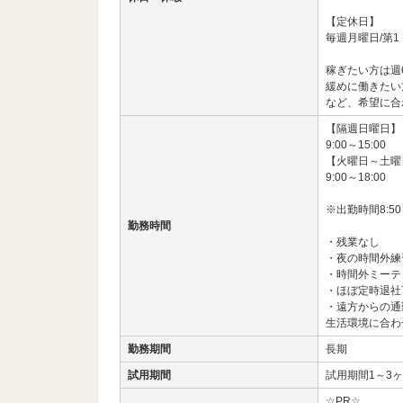
【定休日】
毎週月曜日/第
稼ぎたい方は週
緩めに働きたい
など、希望に合
【隔週日曜日】
9:00～15:00
【火曜日～土曜
9:00～18:00
※出勤時間8:50
勤務時間
・残業なし
・夜の時間外練
・時間外ミーテ
・ほぼ定時退社
・遠方からの通
生活環境に合わ
勤務期間
長期
試用期間
試用期間1～3ヶ
☆PR☆