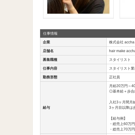
仕事情報
企業
株式会社 accha
店舗名
hair make acch
募集職種
スタイリスト
仕事内容
スタイリスト業
勤務形態
正社員
月給20万円～4
◎基本給＋歩合給
入社3ヶ月間月
給与
3ヶ月目以降は
【給与例】
・総売上60万円
・総売上70万円