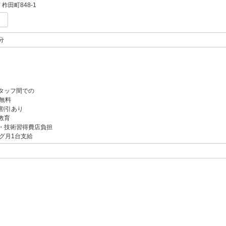
柞田町848-1
分
タッフ間での
無料
割引あり
教育
・技術習得費店負担
グ月1台支給