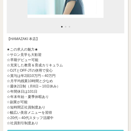
【HAMAZAKI 本店】
★この求人の魅力★
☆サロン見学も大歓迎
☆早期デビュー可能
☆充実した教育＆育成カリキュラム
☆OJTとOFF-JTの併用で安心
☆賞与は年2回10万円～40万円
☆月平均残業10時間と少なめ
☆週休2日制（月8日～10日休み）
☆年間休日は101日
☆年末年始・夏季休暇あり
☆副業が可能
☆短時間正社員制度あり
☆幅広い美容メニューを習得
☆20代～40代スタッフ活躍中
☆社員割引制度あり