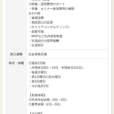
◎研修・講習費用サポート
・研修、セミナー参加費用の補助
◎その他
・健康診断
・相談窓口の設置
（キャリアコンサルティング）
・副業可能
・MVPなど社内表彰制度
・社員紹介の採用報酬
・社員割引
加入保険
社会保険完備
休日・休暇
◎週休2日制
（月間休日8日～10日、年間休日101日）
・毎週月曜日
・第1日曜日の翌火曜日
・第3日曜日
・その他月2日
【長期休暇】
◎年末年始休暇（4日～5日）
◎夏季休暇（2日～3日）
【その他】