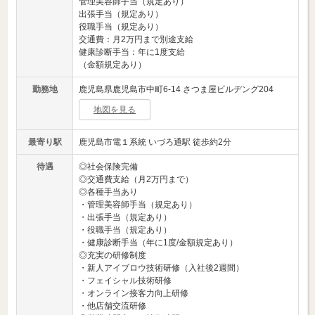
管理美容師手当（規定あり）
出張手当（規定あり）
役職手当（規定あり）
交通費：月2万円まで別途支給
健康診断手当：年に1度支給
（金額規定あり）
勤務地
鹿児島県鹿児島市中町6-14 さつま屋ビルヂング204
地図を見る
最寄り駅
鹿児島市電１系統 いづろ通駅 徒歩約2分
待遇
◎社会保険完備
◎交通費支給（月2万円まで）
◎各種手当あり
・管理美容師手当（規定あり）
・出張手当（規定あり）
・役職手当（規定あり）
・健康診断手当（年に1度/金額規定あり）
◎充実の研修制度
・新人アイブロウ技術研修（入社後2週間）
・フェイシャル技術研修
・オンライン接客力向上研修
・他店舗交流研修