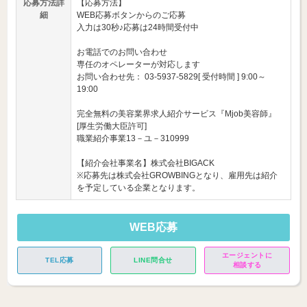
応募方法詳
【応募方法】
細
WEB応募ボタンからのご応募
入力は30秒♪応募は24時間受付中
お電話でのお問い合わせ
専任のオペレーターが対応します
お問い合わせ先： 03-5937-5829[ 受付時間 ] 9:00～
19:00
完全無料の美容業界求人紹介サービス『Mjob美容師』
[厚生労働大臣許可]
職業紹介事業13－ユ－310999
【紹介会社事業名】株式会社BIGACK
※応募先は株式会社GROWBINGとなり、雇用先は紹介
を予定している企業となります。
WEB応募
エージェントに
TEL応募
LINE問合せ
相談する