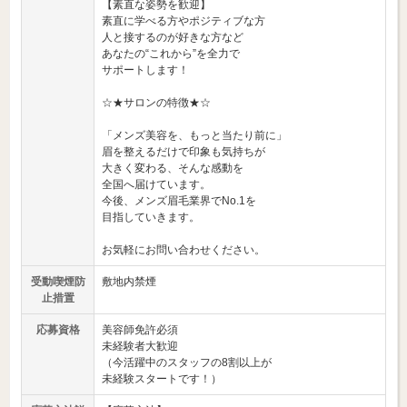
【素直な姿勢を歓迎】
素直に学べる方やポジティブな方
人と接するのが好きな方など
あなたの“これから”を全力で
サポートします！
☆★サロンの特徴★☆
「メンズ美容を、もっと当たり前に」
眉を整えるだけで印象も気持ちが
大きく変わる、そんな感動を
全国へ届けています。
今後、メンズ眉毛業界でNo.1を
目指していきます。
お気軽にお問い合わせください。
受動喫煙防
敷地内禁煙
止措置
応募資格
美容師免許必須
未経験者大歓迎
（今活躍中のスタッフの8割以上が
未経験スタートです！）