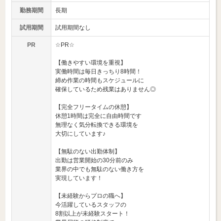
勤務期間
長期
試用期間
試用期間なし
PR
☆PR☆
【働きやすい環境を重視】
実働時間は毎日きっちり8時間！
締め作業の時間もスケジュールに
確保しているため残業はありません◎
【完全フリータイムの休憩】
休憩1時間は完全に自由時間です
無理なく気分転換できる環境を
大切にしています♪
【無駄のない出勤体制】
出勤は営業開始の30分前のみ
業界の中でも無駄のない働き方を
実現しています！
【未経験からプロの職へ】
今活躍しているスタッフの
8割以上が未経験スタート！