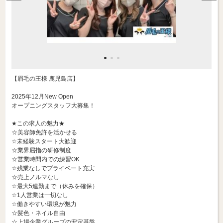
【眉毛の王様 鹿児島店】
2025年12月New Open
オープニングスタッフ大募集！
★この求人の魅力★
☆美容師免許を活かせる
☆未経験スタート大歓迎
☆業界屈指の研修制度
☆営業時間内での練習OK
☆残業なしでプライベート充実
☆売上ノルマなし
☆最大5連勤まで（休みを確保）
☆1人営業は一切なし
☆働きやすい環境が魅力
☆髪色・ネイル自由
☆上場企業グループの安定基盤