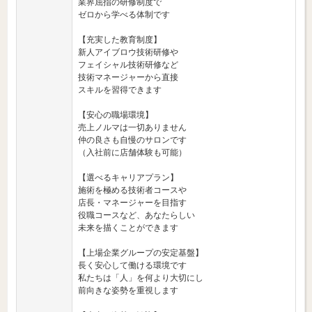
業界屈指の研修制度で
ゼロから学べる体制です
【充実した教育制度】
新人アイブロウ技術研修や
フェイシャル技術研修など
技術マネージャーから直接
スキルを習得できます
【安心の職場環境】
売上ノルマは一切ありません
仲の良さも自慢のサロンです
（入社前に店舗体験も可能）
【選べるキャリアプラン】
施術を極める技術者コースや
店長・マネージャーを目指す
役職コースなど、あなたらしい
未来を描くことができます
【上場企業グループの安定基盤】
長く安心して働ける環境です
私たちは「人」を何より大切にし
前向きな姿勢を重視します