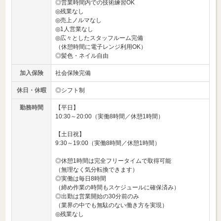
◎営業時間内での技術練習OK
◎残業なし
◎売上ノルマなし
◎1人営業なし
◎広々としたスタッフルーム完備
（休憩時間に電子レンジ利用OK）
◎髪色・ネイル自由
加入保険
社会保険完備
休日・休暇
◎シフト制
勤務時間
【平日】
10:30～20:00（実働8時間／休憩1時間）
【土日祝】
9:30～19:00（実働8時間／休憩1時間）
◎休憩1時間は完全フリータイムで取得可能
（無理なく気分転換できます）
◎実働は毎日8時間
（締め作業の時間もスケジュールに確保済み）
◎出勤は営業開始の30分前のみ
（業界の中でも無駄のない働き方を実現）
◎残業なし