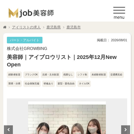
アイリストの求人
鹿児島県
鹿児島市
パート・アルバイト
掲載日： 2026/08/01
株式会社GROWBING
美容師｜アイブロウリスト｜2025年12月New
Open
経験者歓迎
ブランクOK
主婦・主夫歓迎
残業なし
シフト制
未経験者歓迎
交通費支給
禁煙・分煙
社会保険完備
研修あり
髪型・髪色自由
ネイルOK