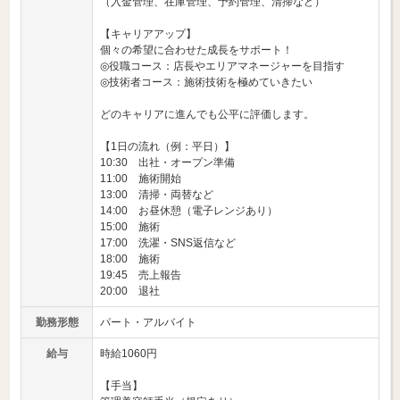
（入金管理、在庫管理、予約管理、清掃など）
【キャリアアップ】
個々の希望に合わせた成長をサポート！
◎役職コース：店長やエリアマネージャーを目指す
◎技術者コース：施術技術を極めていきたい
どのキャリアに進んでも公平に評価します。
【1日の流れ（例：平日）】
10:30 出社・オープン準備
11:00 施術開始
13:00 清掃・両替など
14:00 お昼休憩（電子レンジあり）
15:00 施術
17:00 洗濯・SNS返信など
18:00 施術
19:45 売上報告
20:00 退社
勤務形態
パート・アルバイト
給与
時給1060円
【手当】