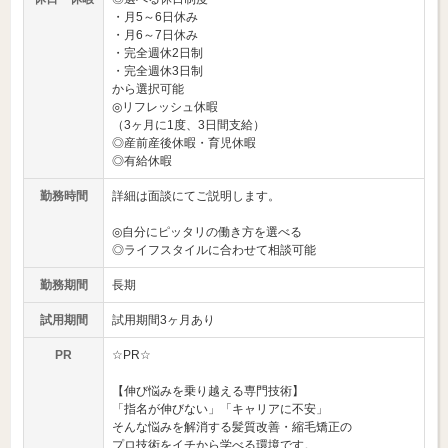
・月5～6日休み
・月6～7日休み
・完全週休2日制
・完全週休3日制
から選択可能
◎リフレッシュ休暇
（3ヶ月に1度、3日間支給）
◎産前産後休暇・育児休暇
◎有給休暇
勤務時間
詳細は面談にてご説明します。
◎自分にピッタリの働き方を選べる
◎ライフスタイルに合わせて相談可能
勤務期間
長期
試用期間
試用期間3ヶ月あり
PR
☆PR☆
【伸び悩みを乗り越える専門技術】
「指名が伸びない」「キャリアに不安」
そんな悩みを解消する髪質改善・縮毛矯正の
プロ技術をイチから学べる環境です。