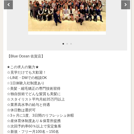
【Blue Ocean 佐賀店】
★この求人の魅力★
☆見学だけでも大歓迎！
☆LINE・DMでの相談OK
☆1日体験入社制度あり
☆美髪・縮毛矯正の専門技術習得
☆独自技術でどんな髪質も美髪に
☆スタイリスト平均月給35万円以上
☆業界高水準の給与と待遇
☆休日数は選択可
☆3ヶ月に1度、3日間のリフレッシュ休暇
☆産休育休制度あり＆保育所提携
☆次回予約率60％以上で安定集客
☆新規・フリー月100名～150名