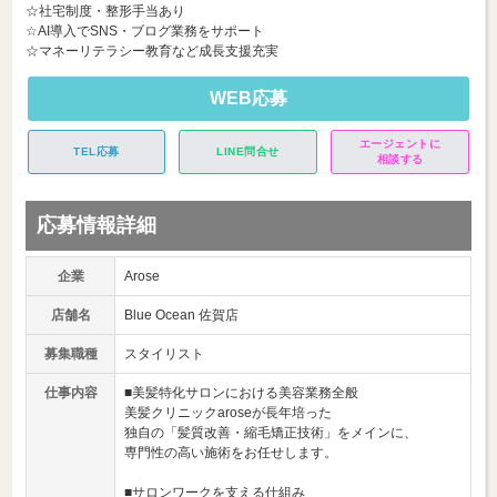
☆社宅制度・整形手当あり
☆AI導入でSNS・ブログ業務をサポート
☆マネーリテラシー教育など成長支援充実
WEB応募
エージェントに
TEL応募
LINE問合せ
相談する
応募情報詳細
企業
Arose
店舗名
Blue Ocean 佐賀店
募集職種
スタイリスト
仕事内容
■美髪特化サロンにおける美容業務全般
美髪クリニックaroseが長年培った
独自の「髪質改善・縮毛矯正技術」をメインに、
専門性の高い施術をお任せします。
■サロンワークを支える仕組み