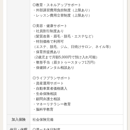
◎教育・スキルアップサポート
・外部講習費用負担制度（上限あり）
・レッスン費用立替制度（上限あり）
◎美容・健康サポート
・社員割引制度あり
（髪質改善・眉毛・脱毛・エステなど）
・特別価格で利用可
（エステ、脱毛、ジム、日焼けサロン、ネイル等）
・保育所提携あり
（2歳児まで月額5,000円で預け入れ可能）
・整形手当（眉タトゥースタッフ1万円）
・保健師メンタル相談あり
◎ライフプランサポート
・資産運用サポート
・自動車業者価格購入
・生命保険相談
・顧問弁護士相談
・マネーリテラシー教育
・脳科学教育
加入保険
社会保険完備
休日・休暇
◎選べる休日制度