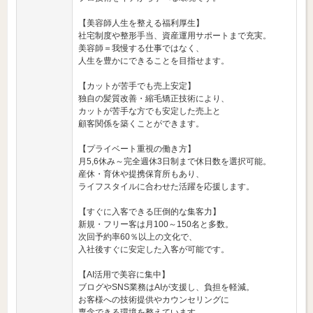
【美容師人生を整える福利厚生】
社宅制度や整形手当、資産運用サポートまで充実。
美容師＝我慢する仕事ではなく、
人生を豊かにできることを目指せます。
【カットが苦手でも売上安定】
独自の髪質改善・縮毛矯正技術により、
カットが苦手な方でも安定した売上と
顧客関係を築くことができます。
【プライベート重視の働き方】
月5,6休み～完全週休3日制まで休日数を選択可能。
産休・育休や提携保育所もあり、
ライフスタイルに合わせた活躍を応援します。
【すぐに入客できる圧倒的な集客力】
新規・フリー客は月100～150名と多数。
次回予約率60％以上の文化で、
入社後すぐに安定した入客が可能です。
【AI活用で美容に集中】
ブログやSNS業務はAIが支援し、負担を軽減。
お客様への技術提供やカウンセリングに
専念できる環境を整えています。