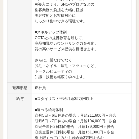
AI導入により、SNSやブログなどの
集客業務の負担を大幅に軽減！
美容技術とお客様対応に
しっかり集中できる環境です。
■スキルアップ体制
COTAとの提携教育を通じて、
商品知識やカウンセリング力を強化。
質の高いサービス提供を目指せます。
さらに、髪だけでなく
脱毛・ネイル・眉毛・マツエクなど、
トータルビューティの
知識・技術も幅広く学べます。
勤務形態
正社員
給与
■スタイリスト平均月給35万円以上
■選べる給与体制
◎月5日～6日休みの場合：月給211,600円＋歩合
◎月6日～7日休みの場合：月給194,000円＋歩合
◎完全週休2日制の場合：月給179,000円＋歩合
◎完全週休3日制の場合：月給151,000円＋歩合
※上記すべてにみなし歩合給3万円を含む