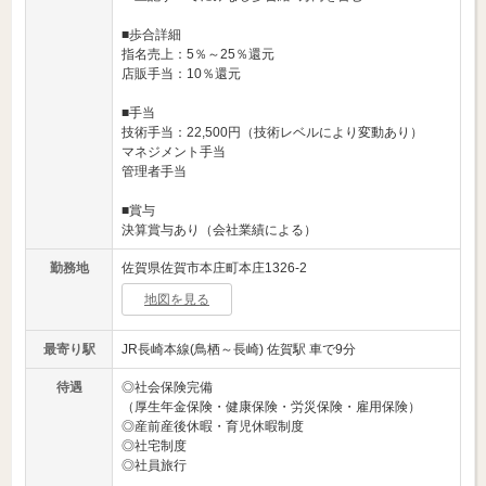
■歩合詳細
指名売上：5％～25％還元
店販手当：10％還元
■手当
技術手当：22,500円（技術レベルにより変動あり）
マネジメント手当
管理者手当
■賞与
決算賞与あり（会社業績による）
勤務地
佐賀県佐賀市本庄町本庄1326-2
地図を見る
最寄り駅
JR長崎本線(鳥栖～長崎) 佐賀駅 車で9分
待遇
◎社会保険完備
（厚生年金保険・健康保険・労災保険・雇用保険）
◎産前産後休暇・育児休暇制度
◎社宅制度
◎社員旅行