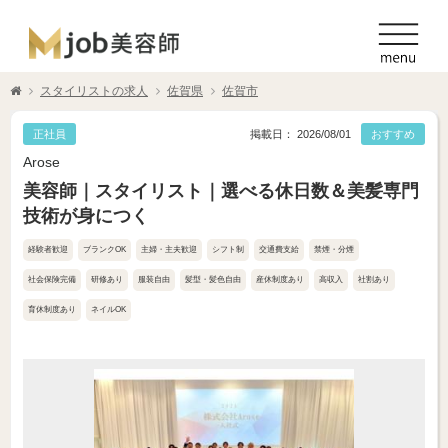
スタイリストの求人
佐賀県
佐賀市
正社員
掲載日： 2026/08/01
おすすめ
Arose
美容師｜スタイリスト｜選べる休日数＆美髪専門
技術が身につく
経験者歓迎
ブランクOK
主婦・主夫歓迎
シフト制
交通費支給
禁煙・分煙
社会保険完備
研修あり
服装自由
髪型・髪色自由
産休制度あり
高収入
社割あり
育休制度あり
ネイルOK