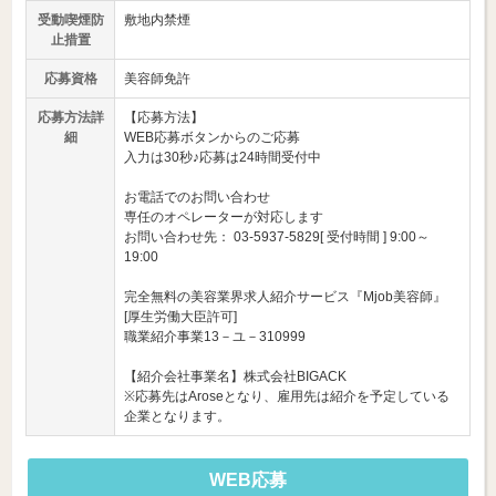
受動喫煙防
敷地内禁煙
止措置
応募資格
美容師免許
応募方法詳
【応募方法】
細
WEB応募ボタンからのご応募
入力は30秒♪応募は24時間受付中
お電話でのお問い合わせ
専任のオペレーターが対応します
お問い合わせ先： 03-5937-5829[ 受付時間 ] 9:00～
19:00
完全無料の美容業界求人紹介サービス『Mjob美容師』
[厚生労働大臣許可]
職業紹介事業13－ユ－310999
【紹介会社事業名】株式会社BIGACK
※応募先はAroseとなり、雇用先は紹介を予定している
企業となります。
WEB応募