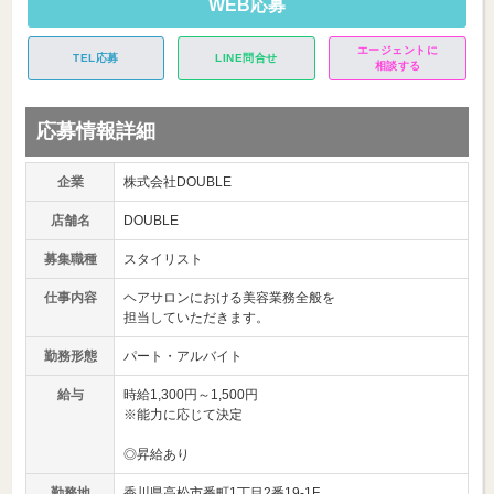
WEB応募
エージェントに
TEL応募
LINE問合せ
相談する
応募情報詳細
企業
株式会社DOUBLE
店舗名
DOUBLE
募集職種
スタイリスト
仕事内容
ヘアサロンにおける美容業務全般を
担当していただきます。
勤務形態
パート・アルバイト
給与
時給1,300円～1,500円
※能力に応じて決定
◎昇給あり
勤務地
香川県高松市番町1丁目2番19-1F