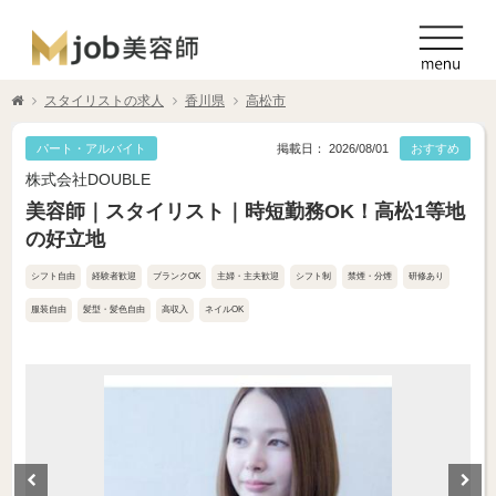
スタイリストの求人
香川県
高松市
パート・アルバイト
掲載日： 2026/08/01
おすすめ
株式会社DOUBLE
美容師｜スタイリスト｜時短勤務OK！高松1等地
の好立地
シフト自由
経験者歓迎
ブランクOK
主婦・主夫歓迎
シフト制
禁煙・分煙
研修あり
服装自由
髪型・髪色自由
高収入
ネイルOK