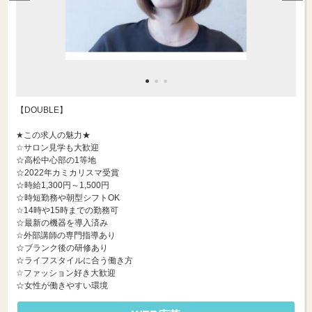
【DOUBLE】
★この求人の魅力★
☆サロン見学も大歓迎
☆高松中心部の1等地
☆2022年カミカリスマ受賞
☆時給1,300円～1,500円
☆時短勤務や朝型シフトOK
☆14時や15時までの勤務可
☆最新の機器を導入済み
☆外部講師の専門指導あり
☆ブランク後の研修あり
☆ライフスタイルに合う働き方
☆ファッション好き大歓迎
☆女性が働きやすい環境