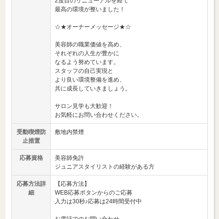
2度目のリニューアルを経て
最高の環境が整いました！
☆★オーナーメッセージ★☆
美容師の職業価値を高め、
それぞれの人生が豊かに
なるよう努めています。
スタッフの自己実現と
より良い環境整備を進め、
共に成長していきましょう。
サロン見学も大歓迎！
お気軽にお問い合わせください。
受動喫煙防
敷地内禁煙
止措置
応募資格
美容師免許
ジュニアスタイリストの経験がある方
応募方法詳
【応募方法】
細
WEB応募ボタンからのご応募
入力は30秒♪応募は24時間受付中