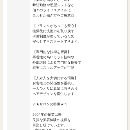
時短勤務や朝型シフトなど
個々のライフスタイルに
合わせた働き方をご用意◎
【ブランクがあっても安心】
復帰後に技術力を取り戻す
研修制度が整っているため
安心して再スタートできます。
【専門的な技術を習得】
再現性の高いカット技術や
外部講師による専門的な指導で
着実にスキルアップが可能！
【人対人を大切にする環境】
お客様との関係性を重視し
一人ひとりに真摯に向き合う
ヘアデザインを提供します。
☆★サロンの特徴★☆
2004年の創業以来、
良質な美容体験の提供を
目指し続けています。