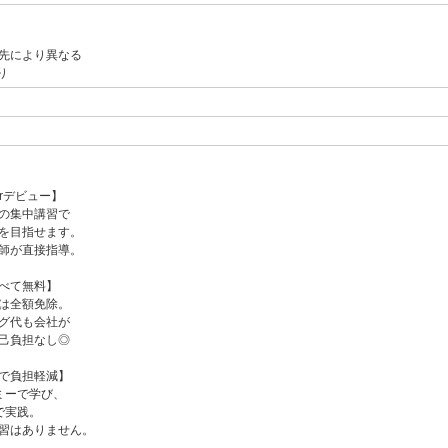
先により異なる
り
rデビュー】
の集中講習で
を目指せます。
師が直接指導。
べて無料】
円は全額免除。
グ代も会社が
己負担なし◎
で負担軽減】
ミーで学び、
で実践。
習はありません。