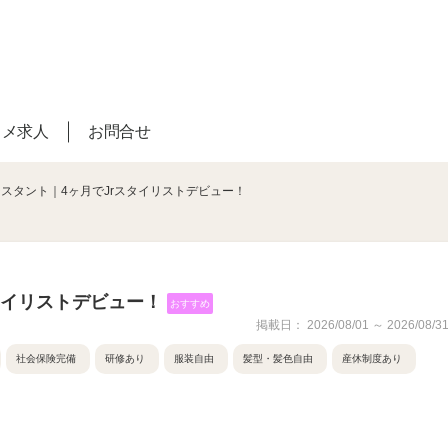
スメ求人
お問合せ
シスタント｜4ヶ月でJrスタイリストデビュー！
タイリストデビュー！
おすすめ
掲載日： 2026/08/01 ～ 2026/08/3
社会保険完備
研修あり
服装自由
髪型・髪色自由
産休制度あり