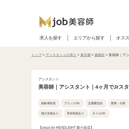
求人を探す
エリアから探す
オス
トップ
>
アシスタントの求人
>
東京都
>
葛飾区
> 美容師｜ア
アシスタント
美容師｜アシスタント｜4ヶ月でJrス
経験者歓迎
ブランクOK
交通費支給
禁煙・分煙
独立支援あり
育休制度あり
ネイルOK
【ursus by HEADLIGHT 新小岩店】