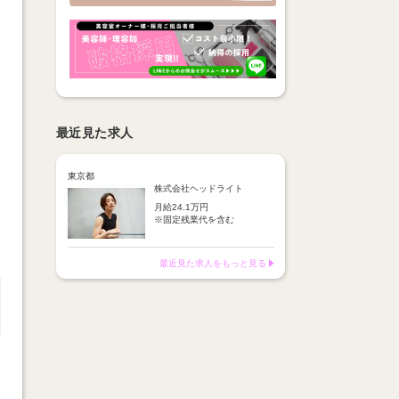
最近見た求人
東京都
株式会社ヘッドライト
月給24.1万円
※固定残業代を含む
【基本給】
24.1万円（エリアにより変動
最近見た求人をもっと見る
あり）
【手当】
固定残業手当：27,900円
（20時間分、超過分別途支
給）
店販歩合：20％
（店販売上の20％をバック）
売上歩合：38％
（技術売上60万円を超えた
分、Jr.スタイリスト後付与）