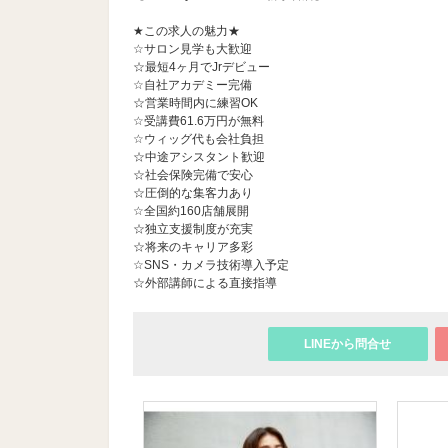
★この求人の魅力★
☆サロン見学も大歓迎
☆最短4ヶ月でJrデビュー
☆自社アカデミー完備
☆営業時間内に練習OK
☆受講費61.6万円が無料
☆ウィッグ代も会社負担
☆中途アシスタント歓迎
☆社会保険完備で安心
☆圧倒的な集客力あり
☆全国約160店舗展開
☆独立支援制度が充実
☆将来のキャリア多彩
☆SNS・カメラ技術導入予定
☆外部講師による直接指導
LINEから問合せ