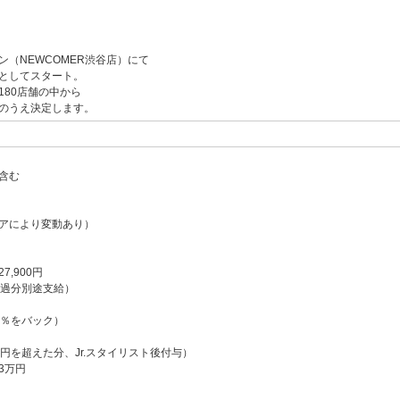
ン（NEWCOMER渋谷店）にて
トとしてスタート。
180店舗の中から
のうえ決定します。
含む
リアにより変動あり）
,900円
超過分別途支給）
0％をバック）
円を超えた分、Jr.スタイリスト後付与）
3万円