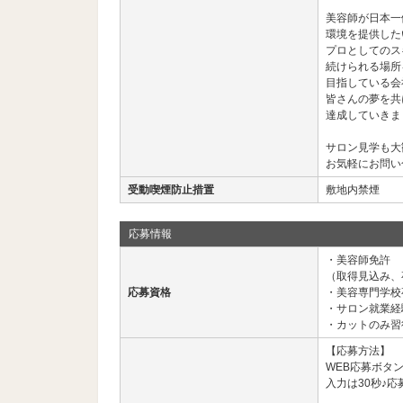
美容師が日本一
環境を提供した
プロとしてのス
続けられる場所
目指している会
皆さんの夢を共
達成していきま
サロン見学も大
お気軽にお問い
受動喫煙防止措置
敷地内禁煙
応募情報
・美容師免許
（取得見込み、
応募資格
・美容専門学校
・サロン就業経
・カットのみ習
【応募方法】
WEB応募ボタ
入力は30秒♪応