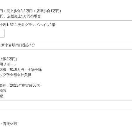
万円＋売上歩合3.8万円＋店販歩合1万円）
万円、店販売上5万円の場合
岩1-32-1 光井グランドハイツ1階
 新小岩駅南口徒歩5分
上限3万円）
用サポート
講費（61.6万円）全額免除
ッグ代全額会社負担
担（2021年度実績50名）
措置
煙
・育児休暇