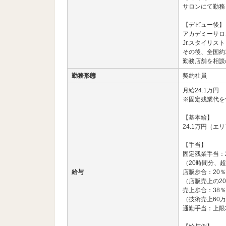
サロンにて勤務
【デビュー後】
アカデミーサロ
Jr.スタイリス
その後、全国約
勤務店舗を相談
勤務形態
契約社員
月給24.1万円
※固定残業代を
【基本給】
24.1万円（エ
【手当】
固定残業手当：27
（20時間分、
給与
店販歩合：20％
（店販売上の2
売上歩合：38％
（技術売上60万
通勤手当：上限