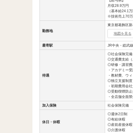
【給与例】
月収28.9万円
（基本給24.1
※技術売上70
東京都葛飾区新小
勤務地
地図を見る
最寄駅
JR中央・総武線
◎社会保険完備
◎交通費支給（
◎研修・講習費
・アカデミー受
待遇
・教材費、ウィ
◎独立支援制度
・初期費用会社負
◎受動喫煙防止
・全店舗全面禁
加入保険
社会保険完備
◎週休2日制
◎有給休暇
休日・休暇
◎産前産後休暇
◎介護休暇