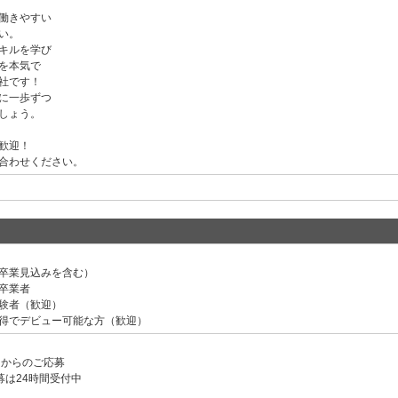
働きやすい
い。
キルを学び
を本気で
社です！
に一歩ずつ
しょう。
歓迎！
合わせください。
卒業見込みを含む）
卒業者
験者（歓迎）
得でデビュー可能な方（歓迎）
ンからのご応募
募は24時間受付中