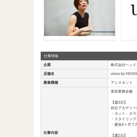
仕事情報
企業
株式会社ヘッド
店舗名
ursus by HE
募集職種
アシスタント
美容業務全般
【週3日】
自社アカデミー
・カット、カラ
・スタイリング
・最短4ヶ月でJ
仕事内容
【週2日】