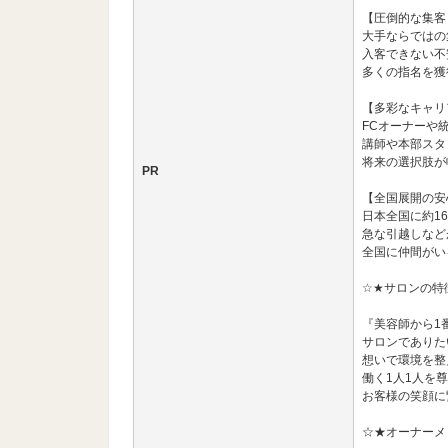
【圧倒的な集客
大手ならではの
入客できない不
多くの指名を獲
【多彩なキャリ
FCオーナーや
講師や本部スタ
将来の選択肢が
PR
【全国展開の安
日本全国に約1
急な引越しなど
全国に仲間がい
☆★サロンの特
『美容師から1
サロンでありた
想いで環境を整
働く1人1人を
お客様の笑顔に
☆★オーナーメ