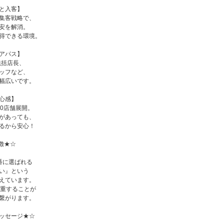
と入客】
集客戦略で、
安を解消。
得できる環境。
アパス】
統括店長、
ッフなど、
幅広いです。
心感】
60店舗展開。
があっても、
るから安心！
徴★☆
番に選ばれる
い』という
えています。
尊重することが
繋がります。
ッセージ★☆