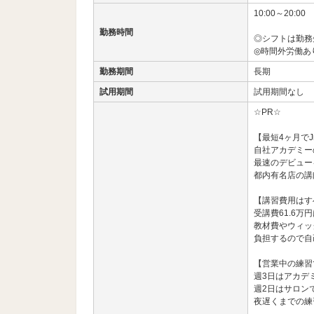
10:00～20:00
勤務時間
◎シフトは勤務
◎時間外労働あ
勤務期間
長期
試用期間
試用期間なし
☆PR☆
【最短4ヶ月でJ
自社アカデミー
最速のデビュー
都内有名店の講
【講習費用はす
受講費61.6万
教材費やウィッ
負担するので自
【営業中の練習
週3日はアカデ
週2日はサロン
夜遅くまでの練