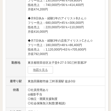
フリー売上：130,000円×46％=59,800円
指名売上 ：740,000円×56％=414,400円
月収474,200円
◆月9日休み・経験1年のアイリストBさん☆
フリー売上：680,000円×45％=306,000円
指名売上 ：220,000円×50％=110,000円
月収416,000円
◆月7日休み・経験3年の店長アイリストCさん☆
フリー売上：180,000円×48％=86,400円
指名売上 ：1,120,000円×63％=705,600円
月収792,000円
勤務地
東京都世田谷区太子堂4-27-3 SG三軒茶屋2F
地図を見る
最寄り駅
東急田園都市線 三軒茶屋駅 徒歩3分
待遇
◎社員登用あり
◎撮影手当
◎独立・開業支援制度
◎社会保険加入制度(要相談)