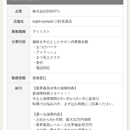
企業
株式会社EIGHT’s
店舗名
eight eyelash 三軒茶屋店
募集職種
アイリスト
仕事内容
施術を中心としたサロン内業務全般
・まつげパーマ
・アイラッシュ
・まつ毛エクステ
・受付
・電話対応
勤務形態
業務委託
給与
【業界最高水準の保障特典】
新保障特典スタート！！
今なら保障期間が3ヶ月から6ヶ月に延長◎
転職でお悩みの方、まずはお気軽にご応募ください。
【選べる保障内容】
・入社から6か月間、最大32万円保障
・業界最高レベル！入社準備金30万円