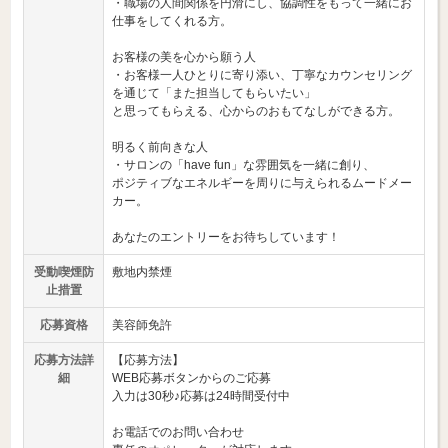
・職場の人間関係を円滑にし、協調性をもって一緒にお
仕事をしてくれる方。
お客様の美を心から願う人
・お客様一人ひとりに寄り添い、丁寧なカウンセリング
を通じて「また担当してもらいたい」
と思ってもらえる、心からのおもてなしができる方。
明るく前向きな人
・サロンの「have fun」な雰囲気を一緒に創り、
ポジティブなエネルギーを周りに与えられるムードメー
カー。
あなたのエントリーをお待ちしています！
受動喫煙防
敷地内禁煙
止措置
応募資格
美容師免許
応募方法詳
【応募方法】
細
WEB応募ボタンからのご応募
入力は30秒♪応募は24時間受付中
お電話でのお問い合わせ