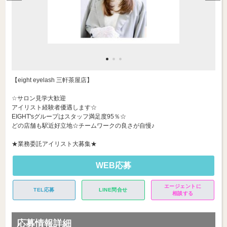
【eight eyelash 三軒茶屋店】
☆サロン見学大歓迎
アイリスト経験者優遇します☆
EIGHT'sグループはスタッフ満足度95％☆
どの店舗も駅近好立地☆チームワークの良さが自慢♪
★業務委託アイリスト大募集★
WEB応募
エージェントに
TEL応募
LINE問合せ
相談する
応募情報詳細