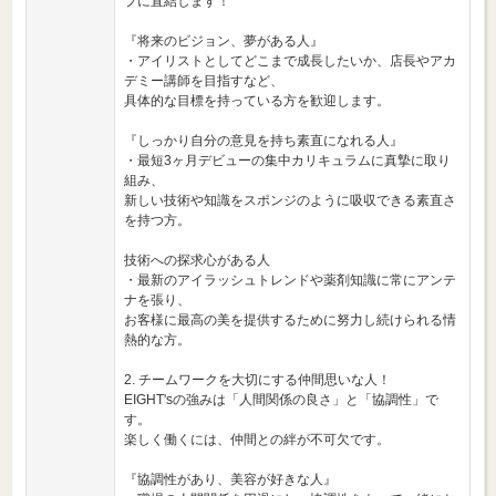
プに直結します！
『将来のビジョン、夢がある人』
・アイリストとしてどこまで成長したいか、店長やアカ
デミー講師を目指すなど、
具体的な目標を持っている方を歓迎します。
『しっかり自分の意見を持ち素直になれる人』
・最短3ヶ月デビューの集中カリキュラムに真摯に取り
組み、
新しい技術や知識をスポンジのように吸収できる素直さ
を持つ方。
技術への探求心がある人
・最新のアイラッシュトレンドや薬剤知識に常にアンテ
ナを張り、
お客様に最高の美を提供するために努力し続けられる情
熱的な方。
2. チームワークを大切にする仲間思いな人！
EIGHT'sの強みは「人間関係の良さ」と「協調性」で
す。
楽しく働くには、仲間との絆が不可欠です。
『協調性があり、美容が好きな人』