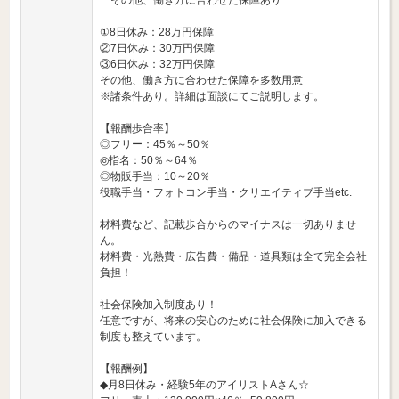
その他、働き方に合わせた保障あり
①8日休み：28万円保障
②7日休み：30万円保障
③6日休み：32万円保障
その他、働き方に合わせた保障を多数用意
※諸条件あり。詳細は面談にてご説明します。
【報酬歩合率】
◎フリー：45％～50％
◎指名：50％～64％
◎物販手当：10～20％
役職手当・フォトコン手当・クリエイティブ手当etc.
材料費など、記載歩合からのマイナスは一切ありませ
ん。
材料費・光熱費・広告費・備品・道具類は全て完全会社
負担！
社会保険加入制度あり！
任意ですが、将来の安心のために社会保険に加入できる
制度も整えています。
【報酬例】
◆月8日休み・経験5年のアイリストAさん☆