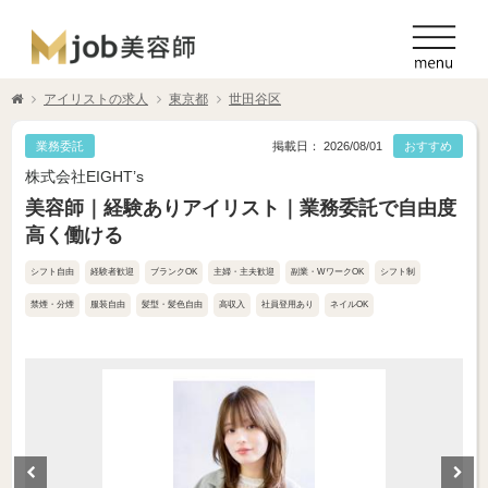
アイリストの求人
東京都
世田谷区
業務委託
掲載日： 2026/08/01
おすすめ
株式会社EIGHT’s
美容師｜経験ありアイリスト｜業務委託で自由度
高く働ける
シフト自由
経験者歓迎
ブランクOK
主婦・主夫歓迎
副業・WワークOK
シフト制
禁煙・分煙
服装自由
髪型・髪色自由
高収入
社員登用あり
ネイルOK