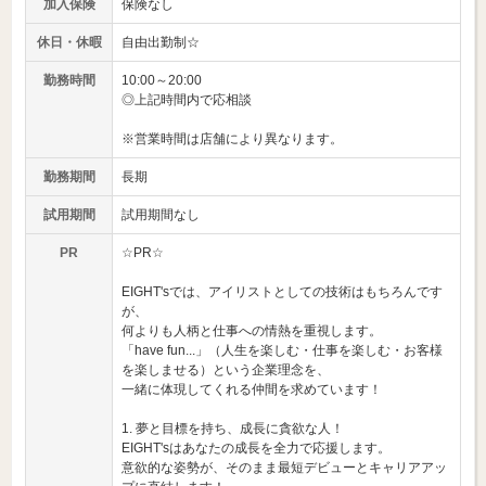
加入保険
保険なし
休日・休暇
自由出勤制☆
勤務時間
10:00～20:00
◎上記時間内で応相談
※営業時間は店舗により異なります。
勤務期間
長期
試用期間
試用期間なし
PR
☆PR☆
EIGHT'sでは、アイリストとしての技術はもちろんです
が、
何よりも人柄と仕事への情熱を重視します。
「have fun...」（人生を楽しむ・仕事を楽しむ・お客様
を楽しませる）という企業理念を、
一緒に体現してくれる仲間を求めています！
1. 夢と目標を持ち、成長に貪欲な人！
EIGHT'sはあなたの成長を全力で応援します。
意欲的な姿勢が、そのまま最短デビューとキャリアアッ