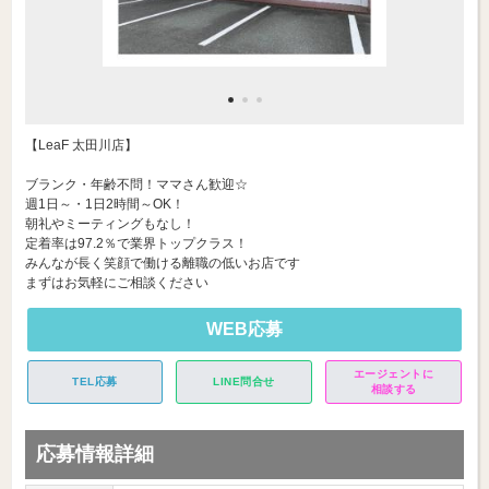
【LeaF 太田川店】
ブランク・年齢不問！ママさん歓迎☆
週1日～・1日2時間～OK！
朝礼やミーティングもなし！
定着率は97.2％で業界トップクラス！
みんなが長く笑顔で働ける離職の低いお店です
まずはお気軽にご相談ください
WEB応募
エージェントに
TEL応募
LINE問合せ
相談する
応募情報詳細