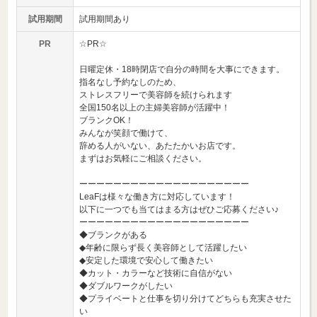
試用期間
試用期間あり
PR
☆PR☆
日曜定休・18時閉店で自分の時間を大事にできます。
指名なし予約なしのため、
ストレスフリーで美容師を続けられます
全国150名以上の主婦美容師が活躍中！
ブランクOK！
みんなが笑顔で働けて、
辞める人がいない、あたたかいお店です。
まずはお気軽にご相談ください。
ーーーーーーーーーーーーーーーーーーーー
LeaFは様々な働き方に対応しています！
以下に一つでも当てはまる方はぜひご応募ください♪
ーーーーーーーーーーーーーーーーーーーー
◆ブランクがある
◆年齢に限らず長く美容師として活躍したい
◆安定した環境で安心して働きたい
◆カット・カラーなど技術に自信がない
◆ダブルワークがしたい
◆プライベートと仕事を切り分けてどちらも充実させた
い