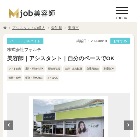
アシスタントの求人
愛知県
東海市
パート・アルバイト
掲載日： 2026/08/01
おすすめ
株式会社フォルテ
美容師｜アシスタント｜自分のペースでOK
シフト自由
週2・3日からOK
経験者歓迎
主婦・主夫歓迎
交通費支給
車通勤OK
禁煙・分煙
髪型・髪色自由
ネイルOK