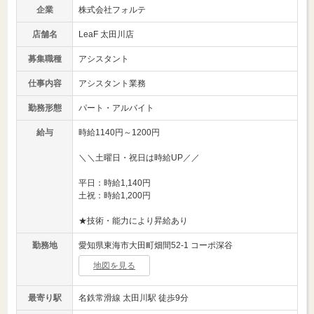
企業
株式会社フォルテ
店舗名
LeaF 太田川店
募集職種
アシスタント
仕事内容
アシスタント業務
勤務形態
パート・アルバイト
給与
時給1140円～1200円
＼＼土曜日・祝日は時給UP／／
平日：時給1,140円
土祝：時給1,200円
★技術・能力により昇給あり
勤務地
愛知県東海市大田町畑間52-1 コーポ深谷
地図を見る
最寄り駅
名鉄常滑線 太田川駅 徒歩9分