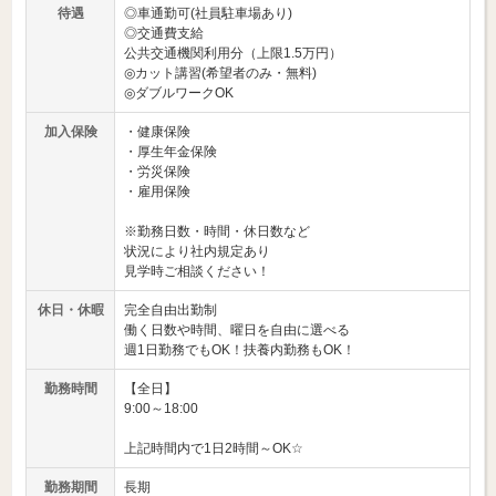
待遇
◎車通勤可(社員駐車場あり)
◎交通費支給
公共交通機関利用分（上限1.5万円）
◎カット講習(希望者のみ・無料)
◎ダブルワークOK
加入保険
・健康保険
・厚生年金保険
・労災保険
・雇用保険
※勤務日数・時間・休日数など
状況により社内規定あり
見学時ご相談ください！
休日・休暇
完全自由出勤制
働く日数や時間、曜日を自由に選べる
週1日勤務でもOK！扶養内勤務もOK！
勤務時間
【全日】
9:00～18:00
上記時間内で1日2時間～OK☆
勤務期間
長期