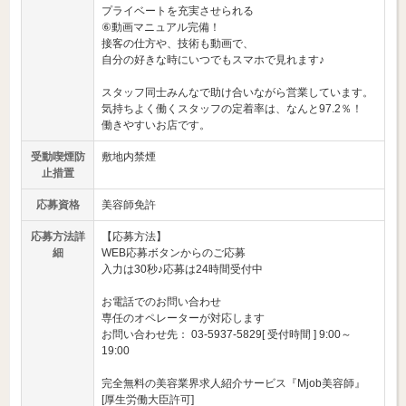
プライベートを充実させられる
⑥動画マニュアル完備！
接客の仕方や、技術も動画で、
自分の好きな時にいつでもスマホで見れます♪
スタッフ同士みんなで助け合いながら営業しています。
気持ちよく働くスタッフの定着率は、なんと97.2％！
働きやすいお店です。
受動喫煙防
敷地内禁煙
止措置
応募資格
美容師免許
応募方法詳
【応募方法】
細
WEB応募ボタンからのご応募
入力は30秒♪応募は24時間受付中
お電話でのお問い合わせ
専任のオペレーターが対応します
お問い合わせ先： 03-5937-5829[ 受付時間 ] 9:00～
19:00
完全無料の美容業界求人紹介サービス『Mjob美容師』
[厚生労働大臣許可]