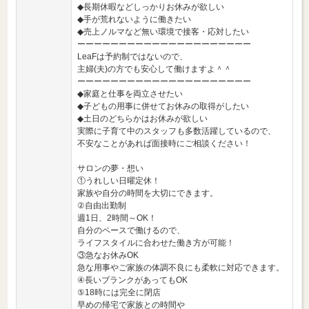
◆長期休暇などしっかりお休みが欲しい
◆手が荒れないように働きたい
◆売上ノルマなど無い環境で接客・応対したい
ーーーーーーーーーーーーーーーーーーーーー
LeaFは予約制ではないので、
主婦(夫)の方でも安心して働けますよ＾＾
ーーーーーーーーーーーーーーーーーーーーー
◆家庭と仕事を両立させたい
◆子どもの用事に併せてお休みの取得がしたい
◆土日のどちらかはお休みが欲しい
実際に子育て中のスタッフも多数活躍しているので、
不安なことがあれば面接時にご相談ください！
サロンの夢・想い
①うれしい日曜定休！
家族や自分の時間を大切にできます。
②自由出勤制
週1日、2時間～OK！
自分のペースで働けるので、
ライフスタイルに合わせた働き方が可能！
③急なお休みOK
急な用事やご家族の体調不良にも柔軟に対応できます。
④長いブランクがあってもOK
⑤18時には完全に閉店
早めの帰宅で家族との時間や