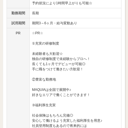
予約状況により1時間早上がりも可能☆
勤務期間
長期
試用期間
期間3～6ヶ月・給与変動あり
PR
☆PR☆
①充実の研修制度
未経験者も大歓迎☆
独自の研修制度で未経験からプロへ！
長くても1ヶ月でデビューが可能◎
手に職をつけて働きたい方歓迎！
②豊富な勤務地
MAQUIAは全国で展開中♪
好きなエリアで働くことができます！
③福利厚生充実
社会保険はもちろん完備◎
安心して働けるよう充実した福利厚生を用意♪
社員登用制度もあるので将来的には