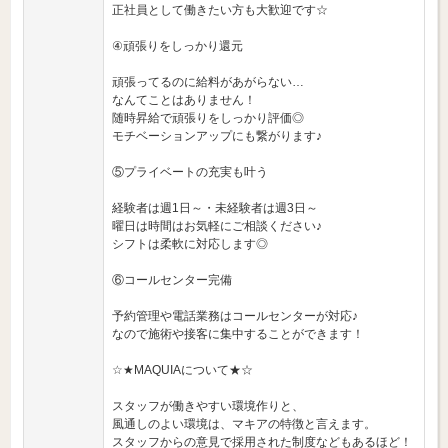
正社員として働きたい方も大歓迎です☆
④頑張りをしっかり還元
頑張ってるのに給料があがらない…
なんてことはありません！
随時昇給で頑張りをしっかり評価◎
モチベーションアップにも繋がります♪
⑤プライベートの充実も叶う
経験者は週1日～・未経験者は週3日～
曜日は時間はお気軽にご相談ください♪
シフトは柔軟に対応します◎
⑥コールセンター完備
予約管理や電話業務はコールセンターが対応♪
なので施術や接客に集中することができます！
☆★MAQUIAについて★☆
スタッフが働きやすい環境作りと、
風通しのよい環境は、マキアの特徴と言えます。
スタッフからの意見で採用された制度などもあるほど！