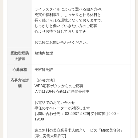
ライフスタイルによって選べる働き方や、
充実の福利厚生、しっかりとれる休日と、
長く続けられる環境となっておりますで、
しっかりと働いていきたい方のご応募
心よりお待ち致しております★
お気軽にお問い合わせください。
受動喫煙防
敷地内禁煙
止措置
応募資格
美容師免許
応募方法詳
【応募方法】
細
WEB応募ボタンからのご応募
入力は30秒♪応募は24時間受付中
お電話でのお問い合わせ
専任のオペレーターが対応します
お問い合わせ先： 03-5937-5829[ 受付時間 ] 9:00～
19:00
完全無料の美容業界求人紹介サービス『Mjob美容師』
[厚生労働大臣許可]