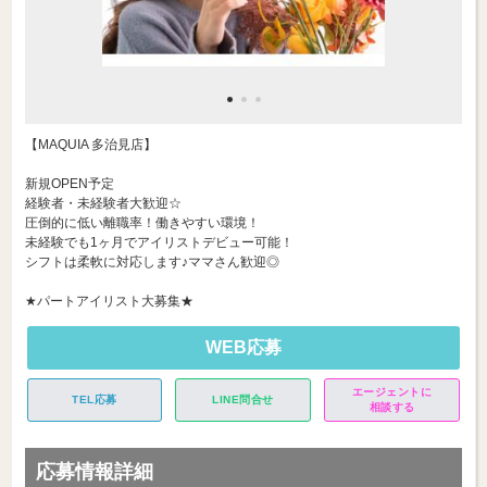
【MAQUIA 多治見店】
新規OPEN予定
経験者・未経験者大歓迎☆
圧倒的に低い離職率！働きやすい環境！
未経験でも1ヶ月でアイリストデビュー可能！
シフトは柔軟に対応します♪ママさん歓迎◎
★パートアイリスト大募集★
WEB応募
エージェントに
TEL応募
LINE問合せ
相談する
応募情報詳細