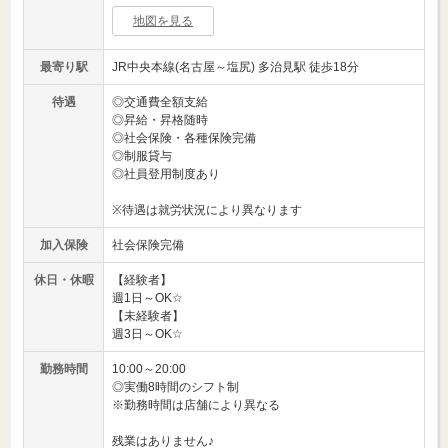
地図を見る
最寄り駅
JR中央本線(名古屋～塩尻) 多治見駅 徒歩18分
待遇
◎交通費全額支給
◎昇給・昇格随時
◎社会保険・各種保険完備
◎制服貸与
◎社員登用制度あり
※待遇は就労状況により異なります
加入保険
社会保険完備
休日・休暇
【経験者】
週1日～OK☆
【未経験者】
週3日～OK☆
勤務時間
10:00～20:00
◎実働8時間のシフト制
※勤務時間は店舗により異なる
残業はありません♪