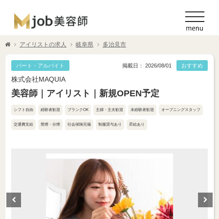
アイリストの求人
岐阜県
多治見市
パート・アルバイト
掲載日： 2026/08/01
おすすめ
株式会社MAQUIA
美容師｜アイリスト｜新規OPEN予定
シフト自由
経験者歓迎
ブランクOK
主婦・主夫歓迎
未経験者歓迎
オープニングスタッフ
交通費支給
禁煙・分煙
社会保険完備
制服貸与あり
昇給あり