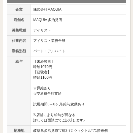
企業
株式会社MAQUIA
店舗名
MAQUIA 多治見店
募集職種
アイリスト
仕事内容
アイリスト業務全般
勤務形態
パート・アルバイト
給与
【未経験者】
時給1070円
【経験者】
時給1100円
☆昇給あり
☆交通費全額支給
試用期間3～6ヶ月/給与変動あり
※店舗により給与が異なる
詳しくは面談にてご説明します♪
勤務地
岐阜県多治見市宝町2-72 ウィクトル宝1階東側