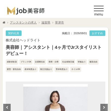
アシスタントの求人
滋賀県
草津市
契約社員
掲載日： 2026/08/01
おすすめ
株式会社ヘッドライト
美容師｜アシスタント｜4ヶ月でJrスタイリスト
デビュー！
経験者歓迎
ブランクOK
交通費支給
禁煙・分煙
社会保険完備
研修あり
服装自由
髪型・髪色自由
産休制度あり
独立支援あり
育休制度あり
ネイルOK