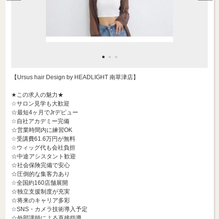
【Ursus hair Design by HEADLIGHT 南草津店】
★この求人の魅力★
☆サロン見学も大歓迎
☆最短4ヶ月でJrデビュー
☆自社アカデミー完備
☆営業時間内に練習OK
☆受講費61.6万円が無料
☆ウィッグ代も会社負担
☆中途アシスタント歓迎
☆社会保険完備で安心
☆圧倒的な集客力あり
☆全国約160店舗展開
☆独立支援制度が充実
☆将来のキャリア多彩
☆SNS・カメラ技術導入予定
☆外部講師による直接指導