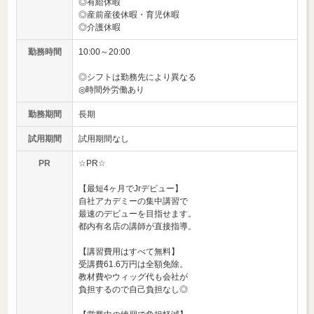
◎有給休暇
◎産前産後休暇・育児休暇
◎介護休暇
勤務時間
10:00～20:00
◎シフトは勤務先により異なる
◎時間外労働あり
勤務期間
長期
試用期間
試用期間なし
PR
☆PR☆
【最短4ヶ月でJrデビュー】
自社アカデミーの集中講習で
最速のデビューを目指せます。
都内有名店の講師が直接指導。
【講習費用はすべて無料】
受講費61.6万円は全額免除。
教材費やウィッグ代も会社が
負担するので自己負担なし◎