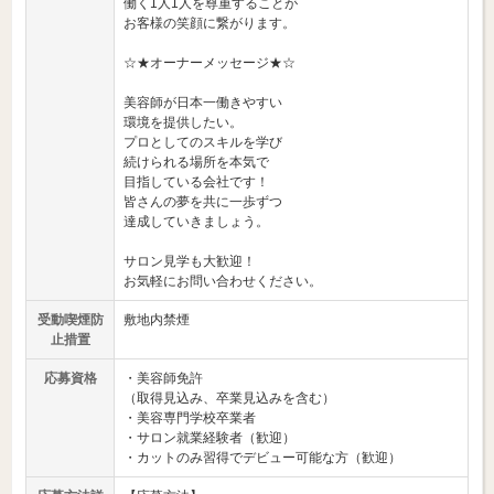
働く1人1人を尊重することが
お客様の笑顔に繋がります。
☆★オーナーメッセージ★☆
美容師が日本一働きやすい
環境を提供したい。
プロとしてのスキルを学び
続けられる場所を本気で
目指している会社です！
皆さんの夢を共に一歩ずつ
達成していきましょう。
サロン見学も大歓迎！
お気軽にお問い合わせください。
受動喫煙防
敷地内禁煙
止措置
応募資格
・美容師免許
（取得見込み、卒業見込みを含む）
・美容専門学校卒業者
・サロン就業経験者（歓迎）
・カットのみ習得でデビュー可能な方（歓迎）