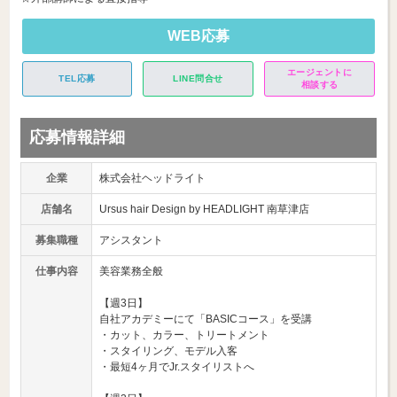
WEB応募
エージェントに
TEL応募
LINE問合せ
相談する
応募情報詳細
企業
株式会社ヘッドライト
店舗名
Ursus hair Design by HEADLIGHT 南草津店
募集職種
アシスタント
仕事内容
美容業務全般
【週3日】
自社アカデミーにて「BASICコース」を受講
・カット、カラー、トリートメント
・スタイリング、モデル入客
・最短4ヶ月でJr.スタイリストへ