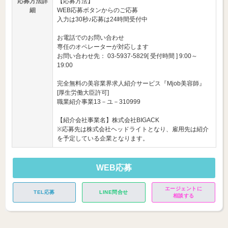
応募方法詳
【応募方法】
細
WEB応募ボタンからのご応募
入力は30秒♪応募は24時間受付中
お電話でのお問い合わせ
専任のオペレーターが対応します
お問い合わせ先： 03-5937-5829[ 受付時間 ] 9:00～
19:00
完全無料の美容業界求人紹介サービス『Mjob美容師』
[厚生労働大臣許可]
職業紹介事業13－ユ－310999
【紹介会社事業名】株式会社BIGACK
※応募先は株式会社ヘッドライトとなり、雇用先は紹介
を予定している企業となります。
WEB応募
エージェントに
TEL応募
LINE問合せ
相談する