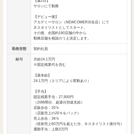
【週2日】
サロンにて勤務
【デビュー後】
アカデミーサロン（NEWCOMER渋谷店）にて
Jr.スタイリストとしてスタート。
その後、全国約180店舗の中から
勤務店舗を相談のうえ決定します。
勤務形態
契約社員
給与
月給24.1万円
※固定残業代を含む
【基本給】
24.1万円（エリアにより変動あり）
【手当】
固定残業手当：27,900円
（20時間分、超過分別途支給）
店販歩合：20％
（店販売上の20％をバック）
売上歩合：38％
（技術売上60万円を超えた分、Jr.スタイリスト後付与）
通勤手当：上限3万円