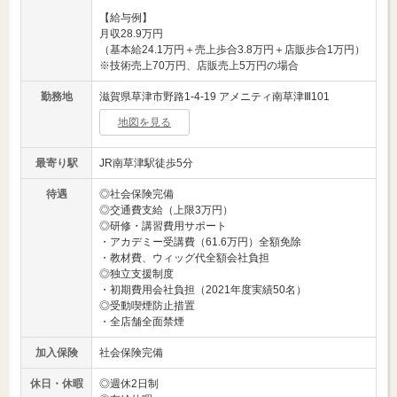
【給与例】
月収28.9万円
（基本給24.1万円＋売上歩合3.8万円＋店販歩合1万円）
※技術売上70万円、店販売上5万円の場合
勤務地
滋賀県草津市野路1-4-19 アメニティ南草津Ⅲ101
地図を見る
最寄り駅
JR南草津駅徒歩5分
待遇
◎社会保険完備
◎交通費支給（上限3万円）
◎研修・講習費用サポート
・アカデミー受講費（61.6万円）全額免除
・教材費、ウィッグ代全額会社負担
◎独立支援制度
・初期費用会社負担（2021年度実績50名）
◎受動喫煙防止措置
・全店舗全面禁煙
加入保険
社会保険完備
休日・休暇
◎週休2日制