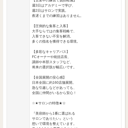
【営業中の練習で負担軽減】
週3日はアカデミーで学び、
週2日はサロンで実践。
夜遅くまでの練習はありません。
【圧倒的な集客と入客】
大手ならではの集客戦略で、
入客できない不安を解消。
多くの指名を獲得できる環境。
【多彩なキャリアパス】
FCオーナーや統括店長、
講師や本部スタッフなど、
将来の選択肢が幅広いです。
【全国展開の安心感】
日本全国に約160店舗展開。
急な引越しなどがあっても、
全国に仲間がいるから安心！
☆★サロンの特徴★☆
『美容師から1番に選ばれる
サロンでありたい』という
想いで環境を整えています。