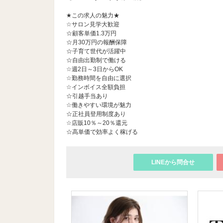
★この求人の魅力★
☆サロン見学大歓迎
☆顧客単価1.3万円
☆月30万円の報酬保障
☆子育て世代が活躍中
☆自由出勤制で働ける
☆週2日～3日からOK
☆勤務時間を自由に選択
☆インボイス全額負担
☆引越手当あり
☆働きやすい環境が魅力
☆正社員登用制度あり
☆店販10％～20％還元
☆高単価で効率よく稼げる
LINEから問合せ