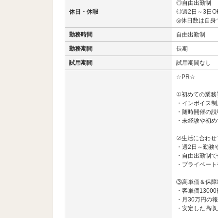
◎自由出勤制
休日・休暇
◎週2日～3日O
◎休日数は自身
勤務時間
自由出勤制
勤務期間
長期
試用期間
試用期間なし
☆PR☆
①初めての業務
・インボイス制
・随時開催の説
・未経験や初め
②生活に合わせ
・週2日～勤務
・自由出勤制で
・プライベート
③高単価＆保障
・客単価1300
・月30万円の
・安定した高収