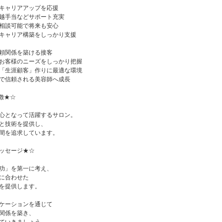
キャリアアップを応援
越手当などサポート充実
相談可能で将来も安心
キャリア構築をしっかり支援
頼関係を築ける接客
お客様のニーズをしっかり把握
「生涯顧客」作りに最適な環境
で信頼される美容師へ成長
徴★☆
心となって活躍するサロン。
と技術を提供し、
間を追求しています。
ッセージ★☆
功」を第一に考え、
に合わせた
を提供します。
ケーションを通じて
関係を築き、