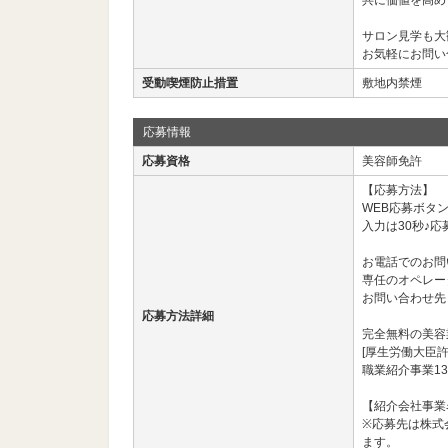
共に価値を高め
サロン見学も大
お気軽にお問い
受動喫煙防止措置
敷地内禁煙
応募情報
応募資格
美容師免許
【応募方法】
WEB応募ボタ
入力は30秒♪応
お電話でのお問
専任のオペレー
お問い合わせ先： 03
応募方法詳細
完全無料の美容
[厚生労働大臣許
職業紹介事業13
【紹介会社事業名
※応募先は株式
ます。