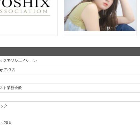
クスアソシエイション
phy 赤羽店
スト業務全般
バック
～20％