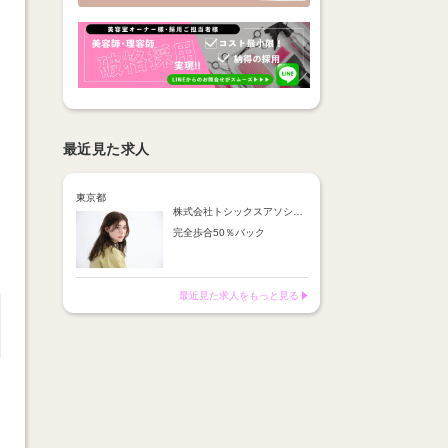
最近見た求人
東京都
株式会社トシックスアソシエイション
完全歩合50％バック
【手当】
店販手当：10％～20％
役職手当
最近見た求人をもっと見る
【報酬保障】
月30万円（月22日実施）
【給与例】
・75万円（26日勤務／38歳
男性副店長）
・59万円（22日勤務／42歳
女性）
・55万円（24日勤務／32歳
男性）