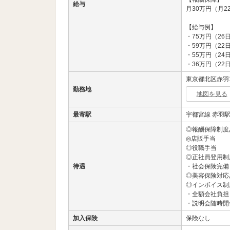
給与
月30万円（月2
【給与例】
・75万円（26
・59万円（22
・55万円（24
・36万円（22
東京都北区赤羽1-
勤務地
地図を見る
最寄駅
宇都宮線 赤羽駅
◎報酬保障制度
◎店販手当
◎役職手当
◎正社員登用制
待遇
・社会保険完備
◎美容保険対応
◎インボイス制
・全額会社負担
・説明会随時開
加入保険
保険なし