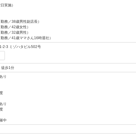
2日実施）
日勤務／38歳男性副店長）
日勤務／42歳女性）
日勤務／32歳男性）
日勤務／41歳ママさん16時退社）
2-3 ミゾハタビル502号
 徒歩1分
あり
度
あり
度
催中