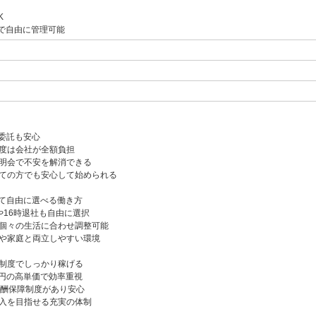
K
で自由に管理可能
委託も安心
度は会社が全額負担
明会で不安を解消できる
ての方でも安心して始められる
て自由に選べる働き方
や16時退社も自由に選択
個々の生活に合わせ調整可能
や家庭と両立しやすい環境
制度でしっかり稼げる
0円の高単価で効率重視
報酬保障制度があり安心
入を目指せる充実の体制