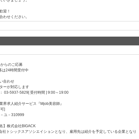
ていきましょう。
歓迎！
合わせください。
ンからのご応募
募は24時間受付中
い合わせ
ターが対応します
-5937-5829[ 受付時間 ] 9:00～19:00
業界求人紹介サービス『Mjob美容師』
可]
－ユ－310999
】株式会社BIGACK
会社トシックスアソシエイションとなり、雇用先は紹介を予定している企業となり