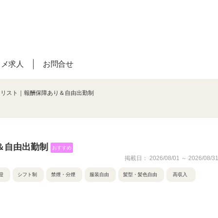
スメ求人
お問合せ
イリスト｜報酬保障あり＆自由出勤制
＆自由出勤制
おすすめ
掲載日： 2026/08/01 ～ 2026/08/3
迎
シフト制
禁煙・分煙
服装自由
髪型・髪色自由
高収入