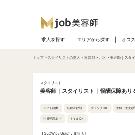
求人を探す
エリアから探す
オス
トップ
>
スタイリストの求人
>
東京都
>
北区
> 美容師｜スタ
スタイリスト
美容師｜スタイリスト｜報酬保障あり
シフト自由
経験者歓迎
ブランクOK
主婦・主夫歓
社員登用あり
ネイルOK
【GLOW by Graphy 赤羽店】