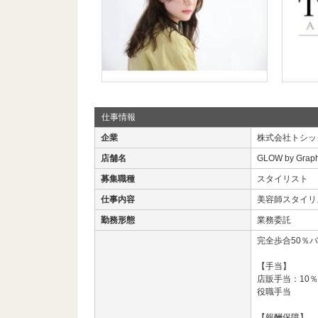
仕事情報
企業
株式会社トシッ
店舗名
GLOW by Gra
募集職種
スタイリスト
仕事内容
美容師スタイリ
勤務形態
業務委託
完全歩合50％
【手当】
店販手当：10％
役職手当
【報酬保障】