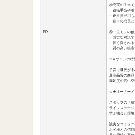
④充実の手当で
・役職手当や引
・正社員登用も
・個々の成長と
PR
⑤一生モノの信
・誠実な対話で
・長く愛される
・質の高い接客
☆★サロンの特
子育て世代が中
最高品質の商品
満足度の高い空
☆★オーナーメ
スタッフの「成
ライフステージ
学ぶ機会と環境
誠実なコミュニ
お客様との信頼