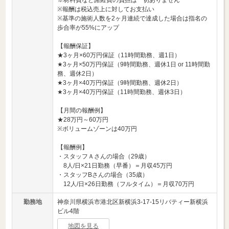
※材料費など諸経費の負担は一切ありません
※報酬は税込売上に対してお支払い
※基準の施術人数を2ヶ月連続で達成した場合は指名の
歩合率が55%にアップ
【報酬保証】
★3ヶ月×60万円保証（11時間勤務、週1日）
★3ヶ月×50万円保証（9時間勤務、週休1日 or 11時間勤
務、週休2日）
★3ヶ月×40万円保証（9時間勤務、週休2日）
★3ヶ月×40万円保証（11時間勤務、週休3日）
【月間の報酬例】
★28万円～60万円
※ボリュームゾーンは40万円
【報酬例】
・スタッフＡさんの場合（29歳）
8人/日×21日勤務（早番）＝月収45万円
・スタッフBさんの場合（35歳）
12人/日×26日勤務（フルタイム）＝月収70万円
勤務地
神奈川県横浜市港北区新横浜3-17-15リバティー新横浜
ビル4階
地図を見る