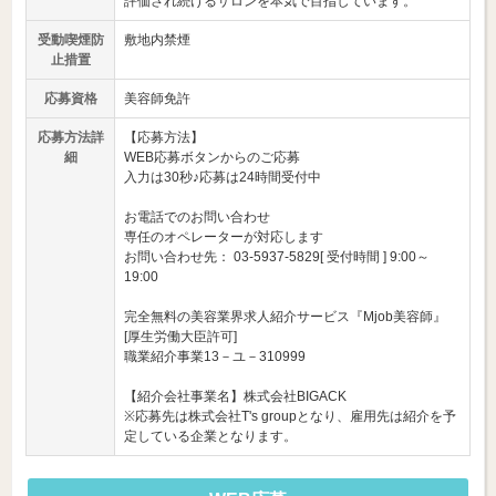
評価され続けるサロンを本気で目指しています。
受動喫煙防
敷地内禁煙
止措置
応募資格
美容師免許
応募方法詳
【応募方法】
細
WEB応募ボタンからのご応募
入力は30秒♪応募は24時間受付中
お電話でのお問い合わせ
専任のオペレーターが対応します
お問い合わせ先： 03-5937-5829[ 受付時間 ] 9:00～
19:00
完全無料の美容業界求人紹介サービス『Mjob美容師』
[厚生労働大臣許可]
職業紹介事業13－ユ－310999
【紹介会社事業名】株式会社BIGACK
※応募先は株式会社T's groupとなり、雇用先は紹介を予
定している企業となります。