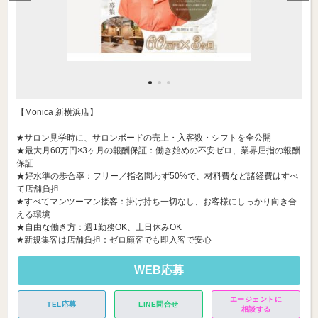
【Monica 新横浜店】
★サロン見学時に、サロンボードの売上・入客数・シフトを全公開
★最大月60万円×3ヶ月の報酬保証：働き始めの不安ゼロ、業界屈指の報酬
保証
★好水準の歩合率：フリー／指名問わず50%で、材料費など諸経費はすべ
て店舗負担
★すべてマンツーマン接客：掛け持ち一切なし、お客様にしっかり向き合
える環境
★自由な働き方：週1勤務OK、土日休みOK
★新規集客は店舗負担：ゼロ顧客でも即入客で安心
WEB応募
エージェントに
TEL応募
LINE問合せ
相談する