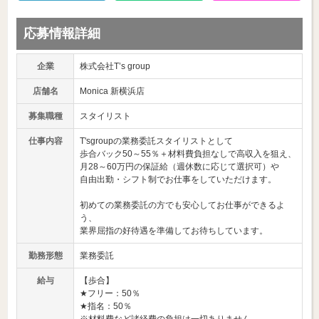
応募情報詳細
企業
株式会社T’s group
店舗名
Monica 新横浜店
募集職種
スタイリスト
仕事内容
T'sgroupの業務委託スタイリストとして
歩合バック50～55％＋材料費負担なしで高収入を狙え、
月28～60万円の保証給（週休数に応じて選択可）や
自由出勤・シフト制でお仕事をしていただけます。
初めての業務委託の方でも安心してお仕事ができるよ
う、
業界屈指の好待遇を準備してお待ちしています。
勤務形態
業務委託
給与
【歩合】
★フリー：50％
★指名：50％