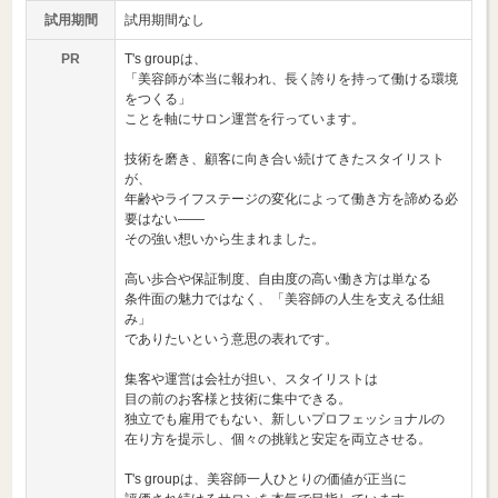
試用期間
試用期間なし
PR
T's groupは、
「美容師が本当に報われ、長く誇りを持って働ける環境
をつくる」
ことを軸にサロン運営を行っています。
技術を磨き、顧客に向き合い続けてきたスタイリスト
が、
年齢やライフステージの変化によって働き方を諦める必
要はない――
その強い想いから生まれました。
高い歩合や保証制度、自由度の高い働き方は単なる
条件面の魅力ではなく、「美容師の人生を支える仕組
み」
でありたいという意思の表れです。
集客や運営は会社が担い、スタイリストは
目の前のお客様と技術に集中できる。
独立でも雇用でもない、新しいプロフェッショナルの
在り方を提示し、個々の挑戦と安定を両立させる。
T's groupは、美容師一人ひとりの価値が正当に