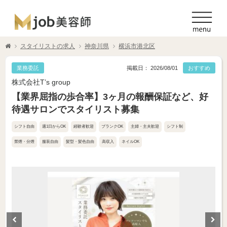
スタイリストの求人
神奈川県
横浜市港北区
業務委託
掲載日： 2026/08/01
おすすめ
株式会社T’s group
【業界屈指の歩合率】3ヶ月の報酬保証など、好
待遇サロンでスタイリスト募集
シフト自由
週1日からOK
経験者歓迎
ブランクOK
主婦・主夫歓迎
シフト制
禁煙・分煙
服装自由
髪型・髪色自由
高収入
ネイルOK