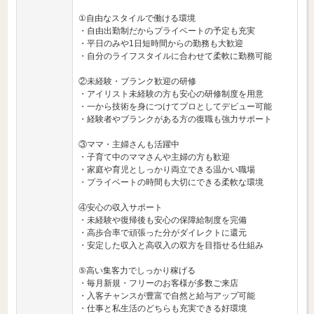
①自由なスタイルで働ける環境
・自由出勤制だからプライベートの予定も充実
・平日のみや1日短時間からの勤務も大歓迎
・自分のライフスタイルに合わせて柔軟に勤務可能
②未経験・ブランク歓迎の研修
・アイリスト未経験の方も安心の研修制度を用意
・一から技術を身につけてプロとしてデビュー可能
・経験者やブランクがある方の復職も強力サポート
③ママ・主婦さんも活躍中
・子育て中のママさんや主婦の方も歓迎
・家庭や育児としっかり両立できる温かい職場
・プライベートの時間も大切にできる柔軟な環境
④安心の収入サポート
・未経験や復帰後も安心の保障給制度を完備
・高歩合率で頑張った分がダイレクトに還元
・安定した収入と高収入の双方を目指せる仕組み
⑤高い集客力でしっかり稼げる
・毎月新規・フリーのお客様が多数ご来店
・入客チャンスが豊富で自然と給与アップ可能
・仕事と私生活のどちらも充実できる好環境