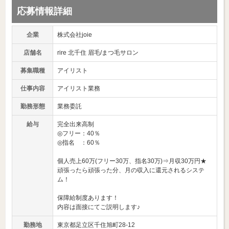
応募情報詳細
企業
株式会社joie
店舗名
rire 北千住 眉毛/まつ毛サロン
募集職種
アイリスト
仕事内容
アイリスト業務
勤務形態
業務委託
給与
完全出来高制
◎フリー：40％
◎指名 ：60％
個人売上60万(フリー30万、指名30万)⇒月収30万円★
頑張ったら頑張った分、月の収入に還元されるシステ
ム！
保障給制度あります！
内容は面接にてご説明します♪
勤務地
東京都足立区千住旭町28-12