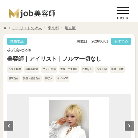
アイリストの求人
東京都
足立区
業務委託
掲載日： 2026/08/01
おすすめ
株式会社joie
美容師｜アイリスト｜ノルマ一切なし
シフト自由
経験者歓迎
ブランクOK
主婦・主夫歓迎
残業なし
シフト制
禁煙・分煙
服装自由
髪型・髪色自由
高収入
ネイルOK