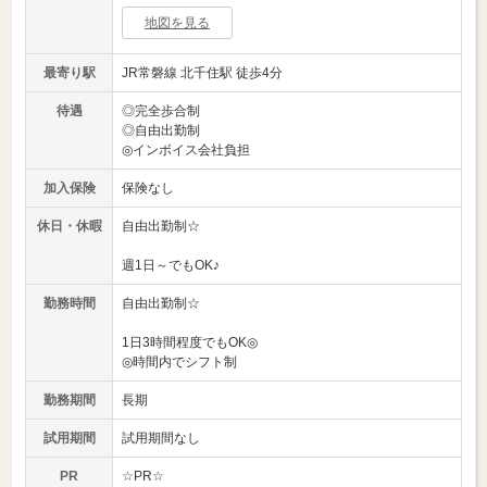
地図を見る
最寄り駅
JR常磐線 北千住駅 徒歩4分
待遇
◎完全歩合制
◎自由出勤制
◎インボイス会社負担
加入保険
保険なし
休日・休暇
自由出勤制☆
週1日～でもOK♪
勤務時間
自由出勤制☆
1日3時間程度でもOK◎
◎時間内でシフト制
勤務期間
長期
試用期間
試用期間なし
PR
☆PR☆