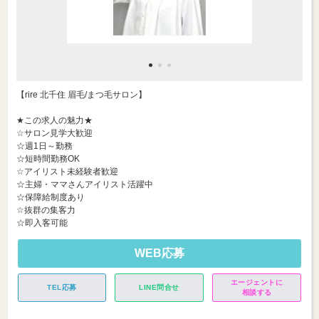
【rire 北千住 眉毛/まつ毛サロン】
★この求人の魅力★
☆サロン見学大歓迎
☆週1日～勤務
☆短時間勤務OK
☆アイリスト未経験者歓迎
☆主婦・ママさんアイリスト活躍中
☆保障給制度あり
☆抜群の集客力
☆即入客可能
WEB応募
エージェントに
TEL応募
LINE問合せ
相談する