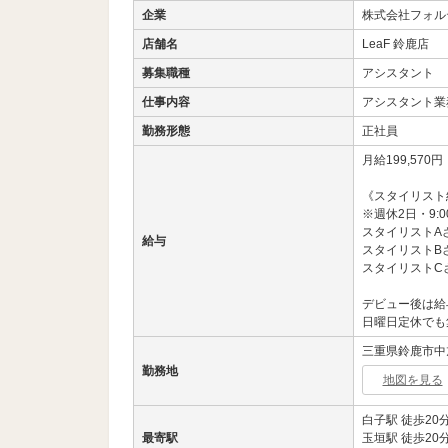
企業
株式会社フォル
店舗名
LeaF 鈴鹿店
募集職種
アシスタント
仕事内容
アシスタント業
勤務形態
正社員
月給199,570円
《スタイリスト
※週休2日・9:0
スタイリストA
給与
スタイリストB
スタイリストCさ
デビュー後は給与
日曜日定休でも
三重県鈴鹿市中旭が
勤務地
地図を見る
白子駅 徒歩20
最寄駅
玉垣駅 徒歩20