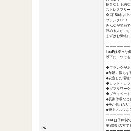
指名なし予約な
ストレスフリー
全国150名以
ブランクOK！
みんなが笑顔で
辞める人がいな
まずはお気軽に
ーーーーーーー
LeaFは様々
以下に一つでも
ーーーーーーー
◆ブランクがあ
◆年齢に限らず
◆安定した環境
◆カット・カラ
◆ダブルワーク
◆プライベート
◆長期休暇など
◆手が荒れない
◆売上ノルマな
ーーーーーーー
LeaFは予約制
主婦(夫)の方
PR
ーーーーーーー