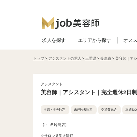
求人を探す
エリアから探す
オス
トップ
>
アシスタントの求人
>
三重県
>
鈴鹿市
> 美容師｜ア
アシスタント
美容師｜アシスタント｜完全週休2日
主婦・主夫歓迎
未経験者歓迎
交通費支給
車通勤O
【LeaF 鈴鹿店】
☆サロン見学大歓迎