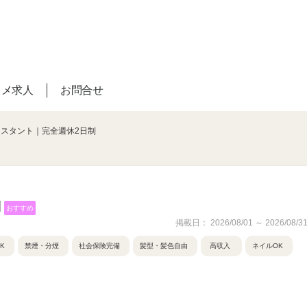
スメ求人
お問合せ
シスタント｜完全週休2日制
制
おすすめ
掲載日： 2026/08/01 ～ 2026/08/3
K
禁煙・分煙
社会保険完備
髪型・髪色自由
高収入
ネイルOK