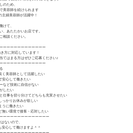
しのため、
で美容師を続けられます
上の主婦美容師が活躍中！
働けて、
い、あたたかいお店です。
ご相談ください。
ーーーーーーーーーーーーー
な働き方に対応しています！
当てはまる方はぜひご応募ください♪
ーーーーーーーーーーーーー
る
長く美容師として活躍したい
で安心して働きたい
ーなど技術に自信がない
がしたい
と仕事を切り分けてどちらも充実させたい
しっかりお休みが欲しい
ように働きたい
ど無い環境で接客・応対したい
ーーーーーーーーーーーーーー
ではないので、
でも安心して働けますよ＾＾
ーーーーーーーーーーーーーー