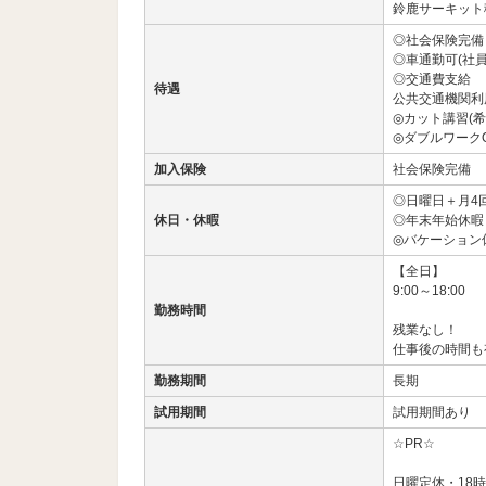
鈴鹿サーキット稲
◎社会保険完備
◎車通勤可(社
◎交通費支給
待遇
公共交通機関利
◎カット講習(
◎ダブルワーク
加入保険
社会保険完備
◎日曜日＋月4
休日・休暇
◎年末年始休暇
◎バケーション
【全日】
9:00～18:00
勤務時間
残業なし！
仕事後の時間も
勤務期間
長期
試用期間
試用期間あり
☆PR☆
日曜定休・18