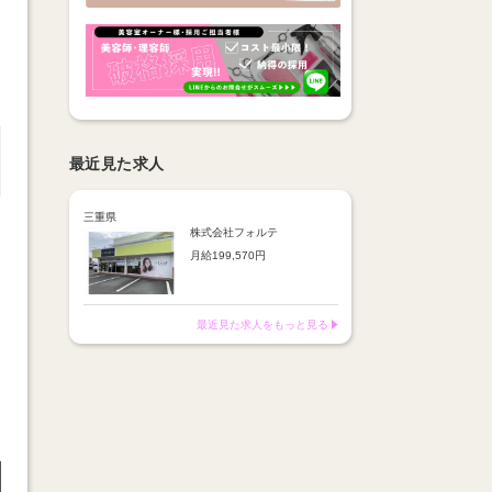
最近見た求人
三重県
株式会社フォルテ
月給199,570円
《スタイリスト給与実績》
※週休2日・9:00～18:00勤
務
最近見た求人をもっと見る
スタイリストAさん→給与38
万円
スタイリストBさん→給与34
万円
スタイリストCさん→給与
51.8万円
デビュー後は給与50万円over
可能☆
日曜日定休でも集客抜群でし
っかり稼げる！