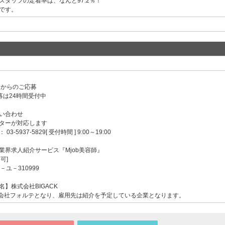
スタッフの定着率は、なんと97.2％！
です。
ンからのご応募
募は24時間受付中
い合わせ
ターが対応します
-5937-5829[ 受付時間 ] 9:00～19:00
業界求人紹介サービス『Mjob美容師』
可]
－ユ－310999
】株式会社BIGACK
会社フォルテとなり、雇用先は紹介を予定している企業となります。