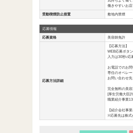
気持ちよく働く
働きやすいお店
受動喫煙防止措置
敷地内禁煙
応募情報
応募資格
美容師免許
【応募方法】
WEB応募ボタ
入力は30秒♪応
お電話でのお問
専任のオペレー
お問い合わせ先： 03
応募方法詳細
完全無料の美容
[厚生労働大臣許
職業紹介事業13
【紹介会社事業名
※応募先は株式