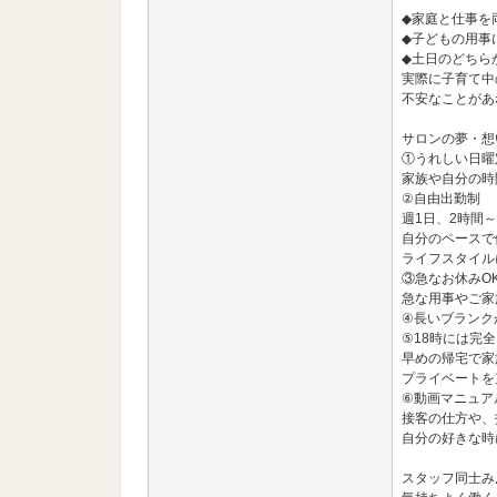
◆家庭と仕事を
◆子どもの用事
◆土日のどちら
実際に子育て中
不安なことがあ
サロンの夢・想
①うれしい日曜
家族や自分の時
②自由出勤制
週1日、2時間～
自分のペースで
ライフスタイル
③急なお休みO
急な用事やご家
④長いブランク
⑤18時には完
早めの帰宅で家
プライベートを
⑥動画マニュア
接客の仕方や、
自分の好きな時
スタッフ同士み