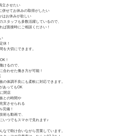
両立させたい
に併せてお休みの取得がしたい
かはお休みが欲しい
のスタッフも多数活躍しているので、
れば面接時にご相談ください！
い
定休！
間を大切にできます。
OK！
働けるので、
に合わせた働き方が可能！
K
族の体調不良にも柔軟に対応できます。
があってもOK
全に閉店
族との時間や
充実させられる
ル完備！
技術も動画で、
にいつでもスマホで見れます♪
んなで助け合いながら営業しています。