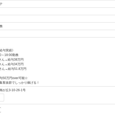
テ
務
給与実績》
0～18:00勤務
さん→給与38万円
さん→給与34万円
ん→給与51.8万円
50万円over可能☆
集客抜群でしっかり稼げる！
丘3-10-26-1号
分
分