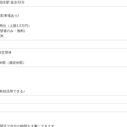
生駅 徒歩32分
員駐車場あり)
用分（上限1.5万円）
希望者のみ・無料)
OK
回交替休
休暇（連続休暇）
有効活用できる♪
時閉店で自分の時間を大事にできます。