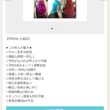
【FREAK 土浦店】
★この求人の魅力★
☆サロン見学大歓迎
☆無駄な残業一切なし
☆予約がなければ早上がり可能
☆月8日休み＆シフト調整自由
☆20代～30代が活躍中
☆風通しの良い明るい職場
☆得意分野を活かして働ける
☆独立支援制度あり
☆幅広い技術が身に付く
☆面接回数は1回のみ
☆オンライン面接も対応可能
☆新規店舗Open予定