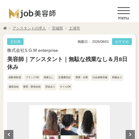
アシスタントの求人
茨城県
土浦市
正社員
掲載日： 2026/08/01
おすすめ
株式会社S.G.M enterprise
美容師｜アシスタント｜無駄な残業なし＆月8日
休み
経験者歓迎
ブランクOK
残業なし
交通費支給
禁煙・分煙
社会保険完備
研修あり
服装自由
髪型・髪色自由
昇給あり
ネイルOK