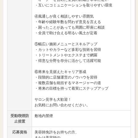
・互いにコミュニケーションを取りやすい環境
④風通しが良く相談しやすい雰囲気
・年齢や経験年数を問わず意見を言える
・困ったことがあっても周囲に即座に相談
・全員で助け合える明るい風土が定着
⑤幅広い施術メニューとスキルアップ
・カットやカラーなど多彩な技術を習得
・トリートメントやエクステまで網羅
・得意な分野を存分に活かして活躍可能
⑥将来を見据えたキャリア形成
・段階的に店舗運営のノウハウを習得
・複数店舗を統括するマネージャーの道
・将来の目標を持って着実にステップアップ
サロン見学も大歓迎！
お気軽にお問い合わせください。
受動喫煙防
敷地内禁煙
止措置
応募資格
美容師免許をお持ちの方、
または美容師の