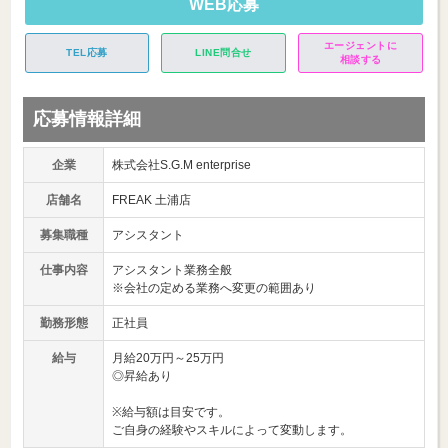
WEB応募
エージェントに
TEL応募
LINE問合せ
相談する
応募情報詳細
企業
株式会社S.G.M enterprise
店舗名
FREAK 土浦店
募集職種
アシスタント
仕事内容
アシスタント業務全般
※会社の定める業務へ変更の範囲あり
勤務形態
正社員
給与
月給20万円～25万円
◎昇給あり
※給与額は目安です。
ご自身の経験やスキルによって変動します。