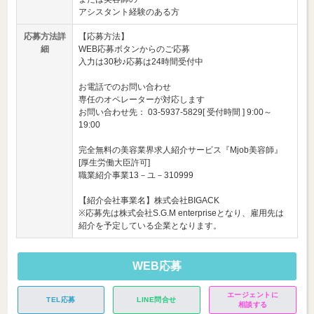
アシスタント経験のある方
応募方法詳
【応募方法】
細
WEB応募ボタンからのご応募
入力は30秒♪応募は24時間受付中
お電話でのお問い合わせ
専任のオペレーターが対応します
お問い合わせ先： 03-5937-5829[ 受付時間 ] 9:00～
19:00
完全無料の美容業界求人紹介サービス『Mjob美容師』
[厚生労働大臣許可]
職業紹介事業13－ユ－310999
【紹介会社事業名】株式会社BIGACK
※応募先は株式会社S.G.M enterpriseとなり、雇用先は
紹介を予定している企業となります。
WEB応募
エージェントに
TEL応募
LINE問合せ
相談する