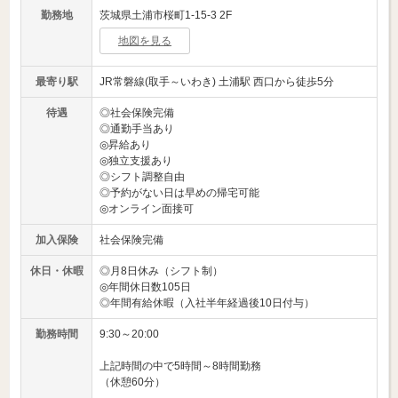
勤務地
茨城県土浦市桜町1-15-3 2F
地図を見る
最寄り駅
JR常磐線(取手～いわき) 土浦駅 西口から徒歩5分
待遇
◎社会保険完備
◎通勤手当あり
◎昇給あり
◎独立支援あり
◎シフト調整自由
◎予約がない日は早めの帰宅可能
◎オンライン面接可
加入保険
社会保険完備
休日・休暇
◎月8日休み（シフト制）
◎年間休日数105日
◎年間有給休暇（入社半年経過後10日付与）
勤務時間
9:30～20:00
上記時間の中で5時間～8時間勤務
（休憩60分）