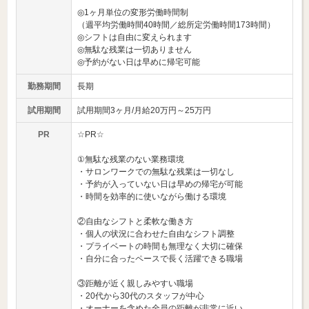
◎1ヶ月単位の変形労働時間制
（週平均労働時間40時間／総所定労働時間173時間）
◎シフトは自由に変えられます
◎無駄な残業は一切ありません
◎予約がない日は早めに帰宅可能
勤務期間
長期
試用期間
試用期間3ヶ月/月給20万円～25万円
PR
☆PR☆
①無駄な残業のない業務環境
・サロンワークでの無駄な残業は一切なし
・予約が入っていない日は早めの帰宅が可能
・時間を効率的に使いながら働ける環境
②自由なシフトと柔軟な働き方
・個人の状況に合わせた自由なシフト調整
・プライベートの時間も無理なく大切に確保
・自分に合ったペースで長く活躍できる職場
③距離が近く親しみやすい職場
・20代から30代のスタッフが中心
・オーナーを含めた全員の距離が非常に近い