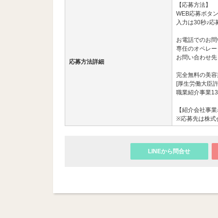
【応募方法】
WEB応募ボタ
入力は30秒♪応
お電話でのお問
専任のオペレー
お問い合わせ先： 03
応募方法詳細
完全無料の美容
[厚生労働大臣許
職業紹介事業13
【紹介会社事業名
※応募先は株式会
LINEから問合せ