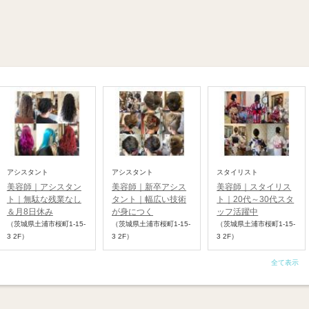
アシスタント
アシスタント
スタイリスト
美容師｜アシスタン
美容師｜新卒アシス
美容師｜スタイリス
ト｜無駄な残業なし
タント｜幅広い技術
ト｜20代～30代スタ
＆月8日休み
が身につく
ッフ活躍中
（茨城県土浦市桜町1-15-
（茨城県土浦市桜町1-15-
（茨城県土浦市桜町1-15-
3 2F）
3 2F）
3 2F）
全て表示