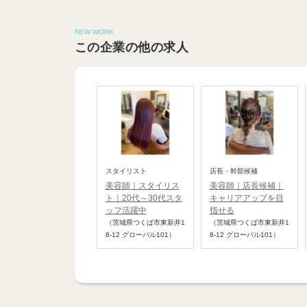
NEW WORK
この企業の他の求人
スタイリスト
店長・幹部候補
美容師｜スタイリス
美容師｜店長候補｜
ト｜20代～30代スタ
キャリアアップを目
ッフ活躍中
指せる
（茨城県つくば市東新井1
（茨城県つくば市東新井1
8-12 グローバル101）
8-12 グローバル101）