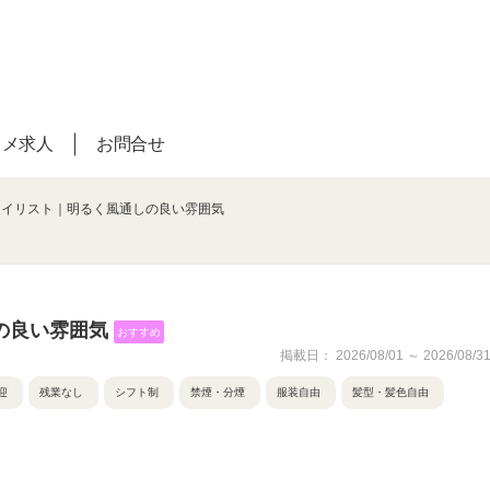
スメ求人
お問合せ
タイリスト｜明るく風通しの良い雰囲気
の良い雰囲気
おすすめ
掲載日： 2026/08/01 ～ 2026/08/3
迎
残業なし
シフト制
禁煙・分煙
服装自由
髪型・髪色自由