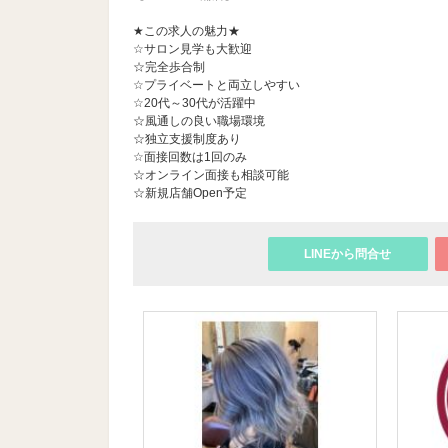
★この求人の魅力★
☆サロン見学も大歓迎
☆完全歩合制
☆プライベートと両立しやすい
☆20代～30代が活躍中
☆風通しの良い職場環境
☆独立支援制度あり
☆面接回数は1回のみ
☆オンライン面接も相談可能
☆新規店舗Open予定
LINEから問合せ