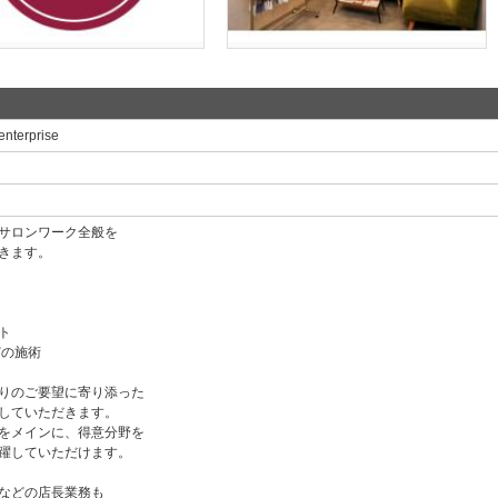
terprise
サロンワーク全般を
きます。
ト
どの施術
りのご要望に寄り添った
していただきます。
をメインに、得意分野を
躍していただけます。
などの店長業務も