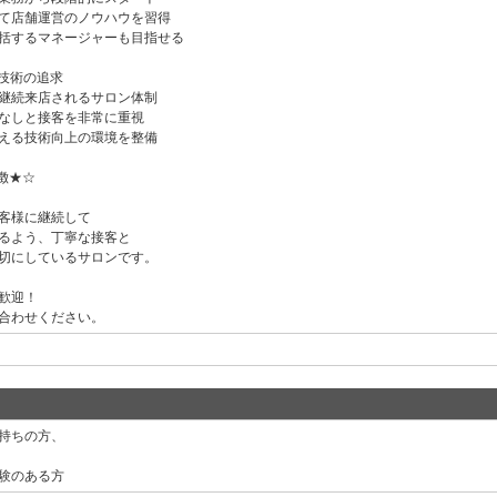
て店舗運営のノウハウを習得
括するマネージャーも目指せる
技術の追求
継続来店されるサロン体制
なしと接客を非常に重視
える技術向上の環境を整備
徴★☆
客様に継続して
るよう、丁寧な接客と
切にしているサロンです。
歓迎！
合わせください。
持ちの方、
験のある方