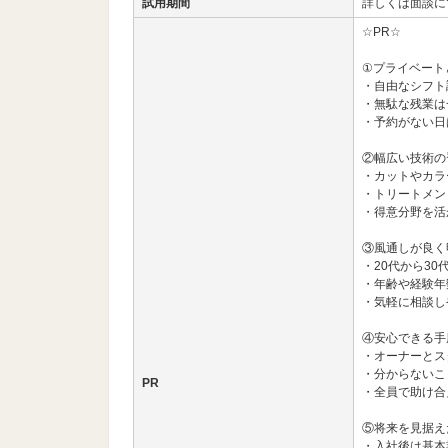
試用期間
詳しくは面談に
☆PR☆
①プライベート
・自由なシフト
・無駄な残業は
・予約がない日
②幅広い技術の
・カットやカラ
・トリートメン
・得意分野を活
③風通しが良く
・20代から3
・年齢や経験年
・気軽に相談し
④安心できる手
・オーナーとス
・分からないこ
PR
・全員で助け合
⑤将来を見据え
・入社後は基本