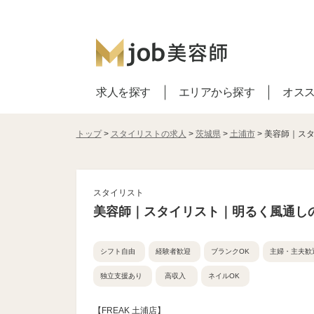
求人を探す
エリアから探す
オス
トップ
>
スタイリストの求人
>
茨城県
>
土浦市
> 美容師｜ス
スタイリスト
美容師｜スタイリスト｜明るく風通し
シフト自由
経験者歓迎
ブランクOK
主婦・主夫歓
独立支援あり
高収入
ネイルOK
【FREAK 土浦店】