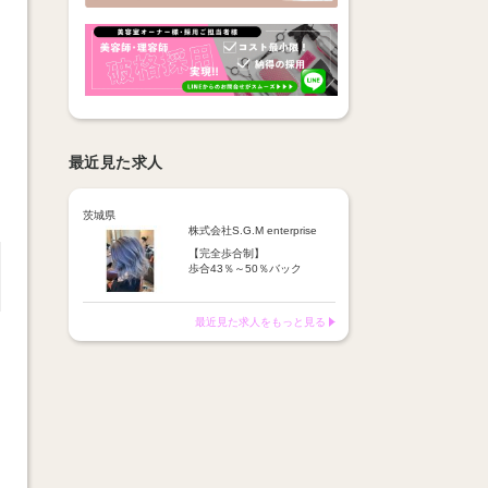
最近見た求人
茨城県
株式会社S.G.M enterprise
【完全歩合制】
歩合43％～50％バック
※指名歩合については面談に
て
最近見た求人をもっと見る