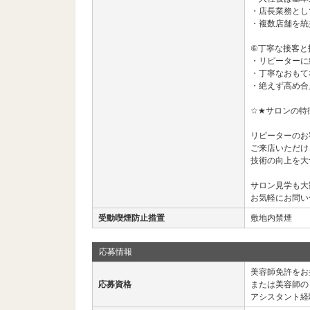
・店長業務とし
・複数店舗を統
⑥丁寧な接客と
・リピーターに
・丁寧なおもて
・絶えず高め合
☆★サロンの特
リピーターのお
ご来店いただけ
技術の向上を大
サロン見学も大
お気軽にお問い
受動喫煙防止措置
敷地内禁煙
応募情報
美容師免許をお
応募資格
または美容師の
アシスタント経