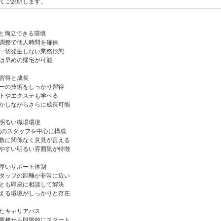
てご説明します。
と両立できる環境
調整で個人時間を確保
一切発生しない業務形態
は早めの帰宅が可能
習得と成長
ーの技術をしっかり習得
トやエクステも学べる
かしながらさらに成長可能
明るい職場環境
0代のスタッフを中心に構成
数に関係なく意見が言える
やすい明るい雰囲気が特徴
厚いサポート体制
タッフの距離が非常に近い
とも即座に相談して解決
える環境がしっかりと存在
たキャリアパス
業務から段階的にスタート