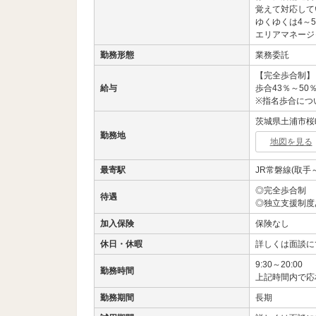
覚えて対応して
ゆくゆくは4～
エリアマネージ
勤務形態
業務委託
【完全歩合制】
給与
歩合43％～50
※指名歩合につ
茨城県土浦市桜町1
勤務地
地図を見る
最寄駅
JR常磐線(取手
◎完全歩合制
待遇
◎独立支援制度
加入保険
保険なし
休日・休暇
詳しくは面談に
9:30～20:00
勤務時間
上記時間内で応
勤務期間
長期