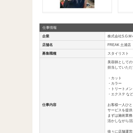
仕事情報
企業
株式会社S.G.M en
店舗名
FREAK 土浦店
募集職種
スタイリスト
美容師としての
担当していただ
・カット
・カラー
・トリートメン
・エクステ な
仕事内容
お客様一人ひと
サービスを提供
まずは施術業務
活かしながら活
徐々に店舗運営