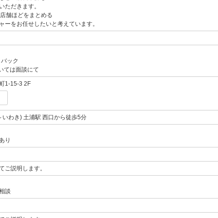
いただきます。
5店舗ほどをまとめる
ャーをお任せしたいと考えています。
％バック
いては面談にて
-15-3 2F
～いわき) 土浦駅 西口から徒歩5分
あり
てご説明します。
相談