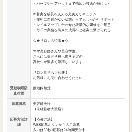
・パーマやヘアセットまで幅広い技術が身につく
⑤着実な成長を支える充実カリキュラム
・技術に自信がない状態からでもしっかりサポート
・レベルアップに合わせた段階的な研修をご用意
・毎日の業務を将来の成長へと確実に繋げられる
☆★サロンの特徴★☆
ママ美容師さんや美容学生、
さらには美容学校へ進学予定の
高校生が数多く活躍しています。
サロン見学も大歓迎！
お気軽にお問い合わせください。
受動喫煙防
敷地内禁煙
止措置
応募資格
美容師免許
（未経験者大歓迎）
応募方法詳
【応募方法】
細
WEB応募ボタンからのご応募
入力は30秒♪応募は24時間受付中