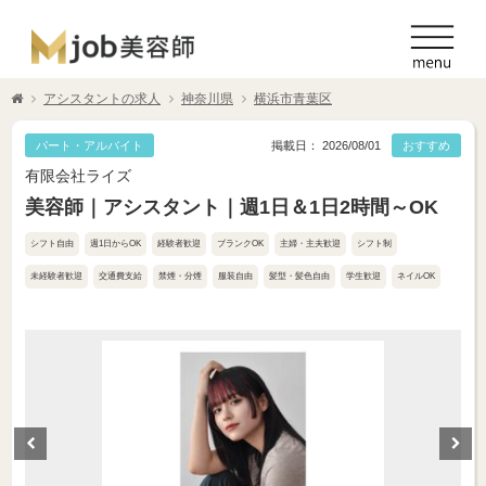
アシスタントの求人
神奈川県
横浜市青葉区
パート・アルバイト
掲載日： 2026/08/01
おすすめ
有限会社ライズ
美容師｜アシスタント｜週1日＆1日2時間～OK
シフト自由
週1日からOK
経験者歓迎
ブランクOK
主婦・主夫歓迎
シフト制
未経験者歓迎
交通費支給
禁煙・分煙
服装自由
髪型・髪色自由
学生歓迎
ネイルOK