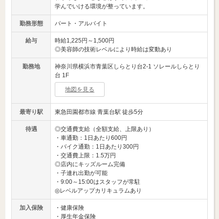
学んでいける環境が整っています。
勤務形態
パート・アルバイト
給与
時給1,225円～1,500円
◎美容師の技術レベルにより時給は変動あり
勤務地
神奈川県横浜市青葉区しらとり台2-1 ソレールしらとり
台 1F
地図を見る
最寄り駅
東急田園都市線 青葉台駅 徒歩5分
待遇
◎交通費支給（全額支給、上限あり）
・車通勤：1日あたり600円
・バイク通勤：1日あたり300円
・交通費上限：1.5万円
◎店内にキッズルーム完備
・子連れ出勤が可能
・9:00～15:00はスタッフが常駐
◎レベルアップカリキュラムあり
加入保険
・健康保険
・厚生年金保険