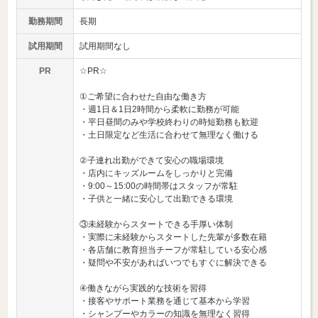
勤務期間
長期
試用期間
試用期間なし
PR
☆PR☆
①ご希望に合わせた自由な働き方
・週1日＆1日2時間から柔軟に勤務が可能
・平日昼間のみや学校終わりの時短勤務も歓迎
・土日限定など生活に合わせて無理なく働ける
②子連れ出勤ができて安心の職場環境
・店内にキッズルームをしっかりと完備
・9:00～15:00の時間帯はスタッフが常駐
・子供と一緒に安心して出勤できる環境
③未経験からスタートできる手厚い体制
・実際に未経験からスタートした先輩が多数在籍
・各店舗に教育担当チーフが常駐している安心感
・疑問や不安があればいつでもすぐに解決できる
④働きながら実践的な技術を習得
・接客やサポート業務を通じて基本から学習
・シャンプーやカラーの知識を無理なく習得