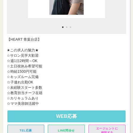
【HEART 青葉台店】
★この求人の魅力★
☆サロン見学大歓迎
☆週1日2時間～OK
☆土日祝休み希望可能
☆時給1500円可能
☆キッズルーム完備
☆子連れ出勤OK
☆未経験スタート多数
☆教育担当チーフ在籍
☆カリキュラムあり
☆ママ美容師活躍中
WEB応募
エージェントに
TEL応募
LINE問合せ
相談する