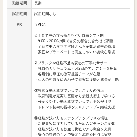
勤務期間
長期
試用期間
試用期間なし
PR
☆PR☆
①子育て中の方も働きやすい自由シフト制
・9:00～20:00の間で自分の都合に合わせて調整
・子育て中のママ美容師さんも多数活躍中の職場
・家庭やプライベートと両立しやすい柔軟な環境
②ブランクや経験不足も安心の丁寧なサポート
・独自のカリキュラムと月2回のアカデミーを用意
・各店舗に専任の教育担当チーフが在籍
・個人の習熟度に合わせて着実に復帰と成長が可能
③豊富な動画教材でいつでもスキルの向上
・教育環境が充実し基礎から最新技術まで学べる
・分かりやすい動画教材でいつでも学習が可能
・トレンド技術の習得やスキルアップを継続支援
④経験が浅い方もステップアップできる環境
・新規集客に注力しているため入客チャンス多数
・経験が浅い方も歓迎し挑戦できる機会を完備
・安心の待遇のもとで安定と成長を同時に実現