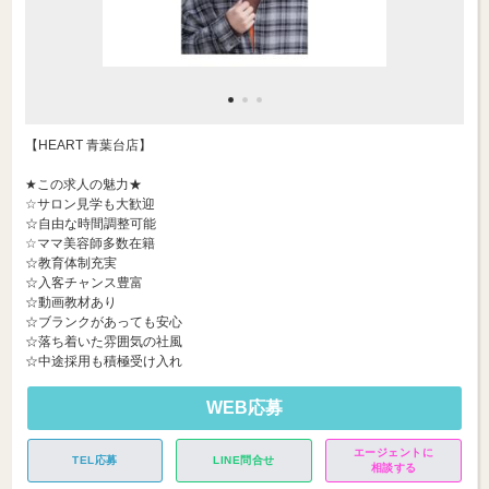
【HEART 青葉台店】
★この求人の魅力★
☆サロン見学も大歓迎
☆自由な時間調整可能
☆ママ美容師多数在籍
☆教育体制充実
☆入客チャンス豊富
☆動画教材あり
☆ブランクがあっても安心
☆落ち着いた雰囲気の社風
☆中途採用も積極受け入れ
WEB応募
エージェントに
TEL応募
LINE問合せ
相談する