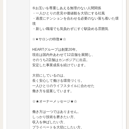
⑤お互いを尊重しあえる無理のない人間関係
・一人ひとりの意見や価値観を大切にする社風
・過度にテンションを合わせる必要のない落ち着いた環
境
・新しい職場でも気負わずにすぐ馴染める雰囲気
☆★サロンの特徴★☆
HEARTグループは創業20年。
現在は国内外あわせて12店舗を展開し、
そのうち2店舗はカンボジアに出店。
安定した事業成長を続けています。
大切にしているのは、
長く安心して働ける環境づくり。
一人ひとりのライフスタイルに合わせた
働き方を提案しています。
☆★オーナーメッセージ★☆
働き方は一つではありません。
しっかり技術を磨きたい方、
収入を伸ばしたい方、
プライベートを大切にしたい方、