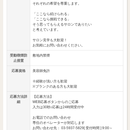
それぞれの希望を尊重します。
「ここなら続けられる」
「ここなら挑戦できる」
そう思ってもらえるサロンでありたい
と考えています。
サロン見学も大歓迎！
お気軽にお問い合わせください。
受動喫煙防
敷地内禁煙
止措置
応募資格
美容師免許
※経験が浅い方も歓迎
※ブランクのある方も大歓迎
応募方法詳
【応募方法】
細
WEB応募ボタンからのご応募
入力は30秒♪応募は24時間受付中
お電話でのお問い合わせ
専任のオペレーターが対応します
お問い合わせ先： 03-5937-5829[ 受付時間 ] 9:00～