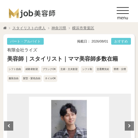
スタイリストの求人
神奈川県
横浜市青葉区
パート・アルバイト
掲載日： 2026/08/01
おすすめ
有限会社ライズ
美容師｜スタイリスト｜ママ美容師多数在籍
シフト自由
経験者歓迎
ブランクOK
主婦・主夫歓迎
シフト制
交通費支給
禁煙・分煙
服装自由
髪型・髪色自由
ネイルOK