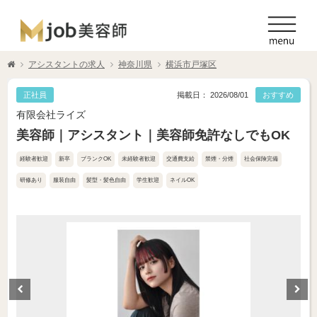
アシスタントの求人
神奈川県
横浜市戸塚区
正社員
掲載日： 2026/08/01
おすすめ
有限会社ライズ
美容師｜アシスタント｜美容師免許なしでもOK
経験者歓迎
新卒
ブランクOK
未経験者歓迎
交通費支給
禁煙・分煙
社会保険完備
研修あり
服装自由
髪型・髪色自由
学生歓迎
ネイルOK