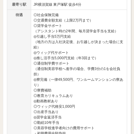
最寄り駅
JR横須賀線 東戸塚駅 徒歩4分
待遇
◎社会保険完備
◎交通費全額支給（上限2万円まで）
◎奨学金サポート
（アシスタント時の2年間、毎月奨学金手当を支給）
◎引越し手当5万円支給
（地方の方は入社決定後、お引越しが決まった場合に支
給）
◎ウィッグ代サポート
◎推し活手当5,000円支給（年3回まで）
◎通信制学費サポート
（通信制美容学校へ進学の場合、学費3分の1を会社負
担）
◎寮完備（一律49,500円、ワンルームマンションの寮あ
り）
◎寮費補助
◎教育カリキュラムあり
◎動画教材あり
◎ウィッグ代格安1,000円
◎出産手当あり
◎奨学金返済手当
◎勤続10年手当
◎美容学校進学者向けの費用サポート
・初期費用全額負担