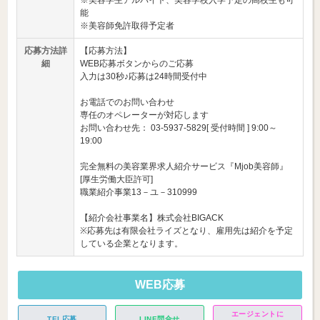
※美容学生アルバイト、美容学校入学予定の高校生も可
能
※美容師免許取得予定者
応募方法詳
【応募方法】
細
WEB応募ボタンからのご応募
入力は30秒♪応募は24時間受付中
お電話でのお問い合わせ
専任のオペレーターが対応します
お問い合わせ先： 03-5937-5829[ 受付時間 ] 9:00～
19:00
完全無料の美容業界求人紹介サービス『Mjob美容師』
[厚生労働大臣許可]
職業紹介事業13－ユ－310999
【紹介会社事業名】株式会社BIGACK
※応募先は有限会社ライズとなり、雇用先は紹介を予定
している企業となります。
WEB応募
エージェントに
TEL応募
LINE問合せ