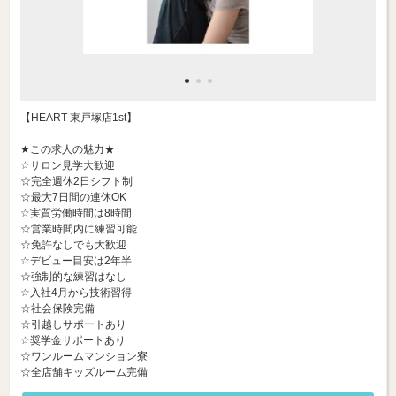
【HEART 東戸塚店1st】
★この求人の魅力★
☆サロン見学大歓迎
☆完全週休2日シフト制
☆最大7日間の連休OK
☆実質労働時間は8時間
☆営業時間内に練習可能
☆免許なしでも大歓迎
☆デビュー目安は2年半
☆強制的な練習はなし
☆入社4月から技術習得
☆社会保険完備
☆引越しサポートあり
☆奨学金サポートあり
☆ワンルームマンション寮
☆全店舗キッズルーム完備