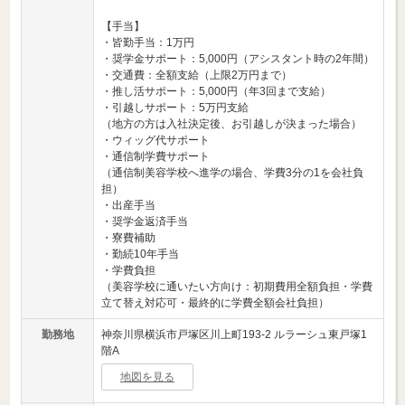
【手当】
・皆勤手当：1万円
・奨学金サポート：5,000円（アシスタント時の2年間）
・交通費：全額支給（上限2万円まで）
・推し活サポート：5,000円（年3回まで支給）
・引越しサポート：5万円支給
（地方の方は入社決定後、お引越しが決まった場合）
・ウィッグ代サポート
・通信制学費サポート
（通信制美容学校へ進学の場合、学費3分の1を会社負
担）
・出産手当
・奨学金返済手当
・寮費補助
・勤続10年手当
・学費負担
（美容学校に通いたい方向け：初期費用全額負担・学費
立て替え対応可・最終的に学費全額会社負担）
勤務地
神奈川県横浜市戸塚区川上町193-2 ルラーシュ東戸塚1
階A
地図を見る