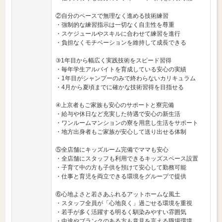
②自分のペースで無理なく進める技術練習
・強制的な練習指示は一切なく自主性を尊重
・スケジュールやスキルに合わせて練習を進行
・負担なくモチベーションを維持して成長できる
③1年目から幅広く実践技術をスピード習得
・毎年学生アルバイトを育成している安心の実績
・1年目がシャンプーのみで終わらないカリキュラム
・4月から夏頃までに確かな技術習得を目指せる
④上京者もご家族も安心のサポートと寮完備
・給与や休日など充実した待遇で安心の新生活
・ワンルームマンションの寮を用意し生活をサポート
・地方出身者もご家族が安心して送り出せる体制
⑤全店舗にキッズルーム完備でママも安心
・全店舗にスタッフも利用できるキッズスペース設置
・子育て中の方も子供を預けて安心して勤務可能
・仕事と育児を両立できる環境をグループで提供
⑥心地よさと若さあふれるアットホームな風土
・スタッフ全員が「心地良く」過ごせる環境を重視
・若手が多く活躍する明るく馴染みやすい雰囲気
・中途やブランクのある方も意見を言える職場環境