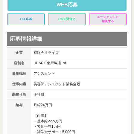
WEB応募
エージェントに
TEL応募
LINE問合せ
相談する
応募情報詳細
企業
有限会社ライズ
店舗名
HEART 東戸塚店1st
募集職種
アシスタント
仕事内容
美容師アシスタント業務全般
勤務形態
正社員
給与
月給24万円
【内訳】
・基本給22.5万円
・皆勤手当1万円
・奨学金サポート5,000円