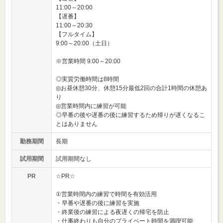
11:00～20:00
【遅番】
11:00～20:30
【フルタイム】
9:00～20:00（土日）
※営業時間 9:00～20:00
◎実質労働時間は8時間
◎お昼休憩30分、休憩15分最低2回の合計1時間の休憩あ
り
◎営業時間内に練習が可能
◎早番の後や遅番の後に練習するため帰りが遅くなるこ
とはありません
勤務期間
長期
試用期間
試用期間なし
PR
☆PR☆
①営業時間内の練習で時間を有効活用
・早番や遅番の後に練習を実施
・終業後の練習による夜遅くの帰宅を防止
・仕事終わりも自分のプライベート時間を満喫可能