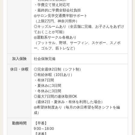
・学費立て替え対応可
・最終的に学費全額会社負担
◎サロン見学交通費半額サポート
（上限2万円、神奈川県外）
◎キッズルームあり（全店舗に完備、お子さんをあずけ
ておくことが可能）
◎運動系サークル各種あり
（フットサル、野球、サーフィン、スケボー、スノボ
ー、ゴルフ、筋トレなど）
加入保険
社会保険完備
休日・休暇
◎完全週休2日制（シフト制）
◎有給休暇（10日あり）
・有休7日間
・夏休みに3日間
・冬休みに3日間
◎最大7日間の連休取得OK
（週休2日・夏休み・有休を利用した場合）
◎希望休制度あり（毎月の休日希望を聞きシフトを編
成）
勤務時間
【早番】
9:00～18:00
【遅番】