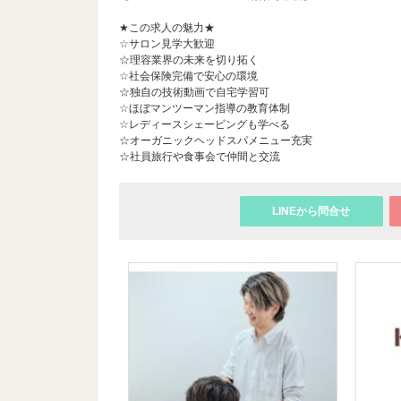
★この求人の魅力★
☆サロン見学大歓迎
☆理容業界の未来を切り拓く
☆社会保険完備で安心の環境
☆独自の技術動画で自宅学習可
☆ほぼマンツーマン指導の教育体制
☆レディースシェービングも学べる
☆オーガニックヘッドスパメニュー充実
☆社員旅行や食事会で仲間と交流
LINEから問合せ