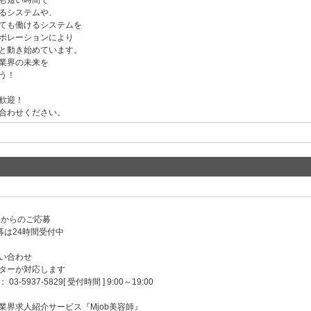
も短い時間で
るシステムや、
ても働けるシステムを
ボレーションにより
と動き始めています。
業界の未来を
う！
歓迎！
合わせください。
ンからのご応募
募は24時間受付中
い合わせ
ターが対応します
-5937-5829[ 受付時間 ] 9:00～19:00
業界求人紹介サービス『Mjob美容師』