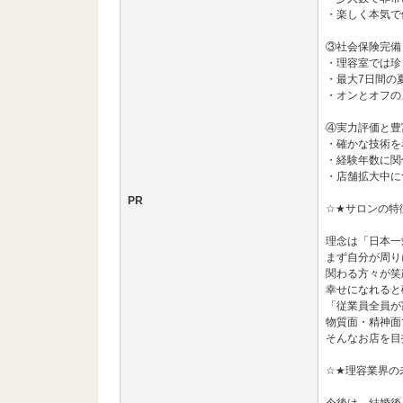
・楽しく本気で
③社会保険完備
・理容室では珍
・最大7日間の
・オンとオフの
④実力評価と豊
・確かな技術を
・経験年数に関
・店舗拡大中に
PR
☆★サロンの特
理念は「日本一
まず自分が周り
関わる方々が笑
幸せになれると
「従業員全員が
物質面・精神面
そんなお店を目
☆★理容業界の