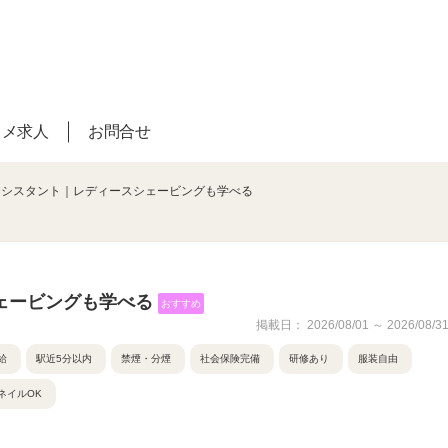
スメ求人
お問合せ
アシスタント｜レディースシェービングも学べる
ェービングも学べる
おすすめ
掲載日： 2026/08/01 ～ 2026/08/3
給
駅近5分以内
禁煙・分煙
社会保険完備
研修あり
服装自由
ネイルOK