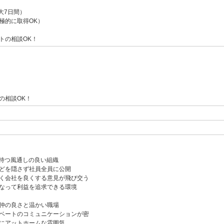
大7日間）
極的に取得OK）
トの相談OK！
の相談OK！
持つ風通しの良い組織
どを隠さず社員全員に公開
く会社を良くする意見が飛び交う
なって利益を追求できる環境
仲の良さと温かい職場
ベートのコミュニケーションが密
にアットホームな雰囲気