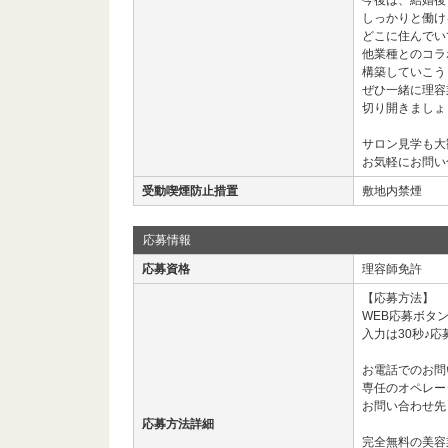
今後は、結婚後
しっかりと働け
どこに住んでい
他業種とのコラ
構築していこう
ぜひ一緒に理容
切り開きましょ
サロン見学も大
お気軽にお問い
受動喫煙防止措置
敷地内禁煙
応募情報
応募資格
理容師免許
【応募方法】
WEB応募ボタ
入力は30秒♪応
お電話でのお問
専任のオペレー
お問い合わせ先： 03
応募方法詳細
完全無料の美容