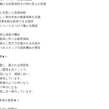
働ける従業員同士の仲の良さが自慢
と充実した長期休暇
しく厚生年金や健康保険を完備
夏季休暇を取得できる環境
メリハリをつけて働ける職場
富な成長の機会
着実に学べる教育体制
係なく実力で評価される仕組み
つきスタッフの成長機会が豊富
徴★☆
愛し、愛される理容室」
に愛情を注ぐことで、
顔になり、感謝し合い、
確信しています。
家族のような仲になり、
で幸せになる」
指し日々努力しています。
未来を創造★☆