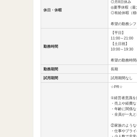
◎月8日休み
◎夏季休暇（最
休日・休暇
◎有給休暇（積
希望の勤務シフ
【平日】
11:00～21:00
【土日祝】
勤務時間
10:00～19:30
希望の勤務時間
勤務期間
長期
試用期間
試用期間なし
☆PR☆
①経営者意識を
・売上や経費な
・年齢に関係な
・全員が一丸と
②家族のような
・仕事やプライ
・少人数で非常