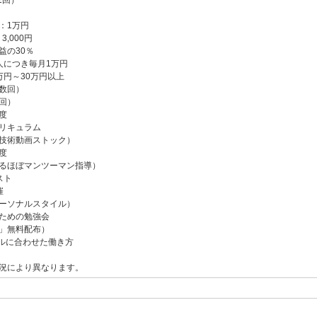
1回）
：1万円
,000円
益の30％
人につき毎月1万円
万円～30万円以上
数回）
回）
度
リキュラム
技術動画ストック）
度
るほぼマンツーマン指導）
スト
催
ーソナルスタイル）
ための勉強会
」無料配布）
ルに合わせた働き方
況により異なります。