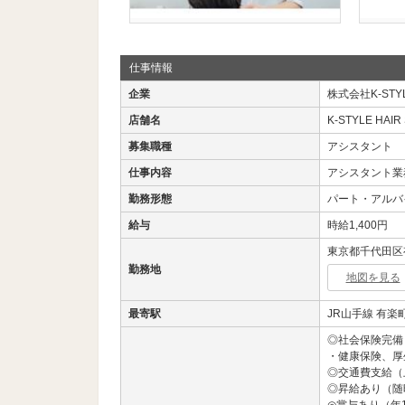
仕事情報
企業
株式会社K-STYL
店舗名
K-STYLE HAI
募集職種
アシスタント
仕事内容
アシスタント業
勤務形態
パート・アルバ
給与
時給1,400円
東京都千代田区有
勤務地
地図を見る
最寄駅
JR山手線 有楽
◎社会保険完備
・健康保険、厚
◎交通費支給（
◎昇給あり（随