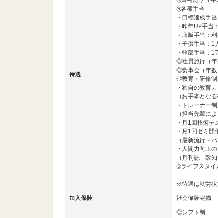
◎賞与あり（年
◎各種手当
・目標達成手当
・昨年UP手当：3
・店販手当：利
・子供手当：1
・幹部手当：1
◎社員旅行（年
◎食事会（年数
待遇
◎教育・研修制
・独自の教育カ
（お手本となる
・トレーナー制
（担当先輩によ
・月1回技術テ
・月1回ゼミ開
（最新流行・パ
・人間力向上の
（月刊誌「致知
◎ライフスタイ
※待遇は就労状
加入保険
社会保険完備
◎シフト制