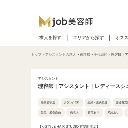
求人を探す
エリアから探す
オス
トップ
>
アシスタントの求人
>
東京都
>
千代田区
> 理容師｜
アシスタント
理容師｜アシスタント｜レディースシ
経験者歓迎
ブランクOK
主婦・主夫歓迎
交通費支
髪型・髪色自由
高収入
賞与あり
昇給あり
【K-STYLE HAIR STUDIO 有楽町本店】