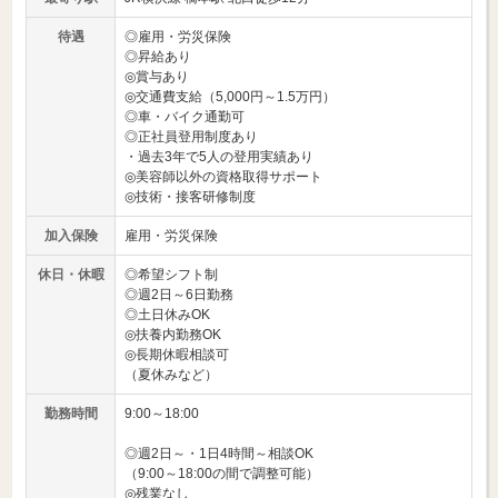
待遇
◎雇用・労災保険
◎昇給あり
◎賞与あり
◎交通費支給（5,000円～1.5万円）
◎車・バイク通勤可
◎正社員登用制度あり
・過去3年で5人の登用実績あり
◎美容師以外の資格取得サポート
◎技術・接客研修制度
加入保険
雇用・労災保険
休日・休暇
◎希望シフト制
◎週2日～6日勤務
◎土日休みOK
◎扶養内勤務OK
◎長期休暇相談可
（夏休みなど）
勤務時間
9:00～18:00
◎週2日～・1日4時間～相談OK
（9:00～18:00の間で調整可能）
◎残業なし