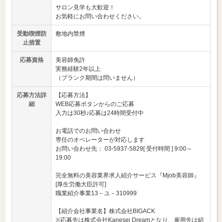
サロン見学も大歓迎！
お気軽にお問い合わせください。
受動喫煙防
敷地内禁煙
止措置
応募資格
美容師免許
実務経験2年以上
（ブランク期間は問いません）
応募方法詳
【応募方法】
細
WEB応募ボタンからのご応募
入力は30秒♪応募は24時間受付中
お電話でのお問い合わせ
専任のオペレーターが対応します
お問い合わせ先： 03-5937-5829[ 受付時間 ] 9:00～
19:00
完全無料の美容業界求人紹介サービス『Mjob美容師』
[厚生労働大臣許可]
職業紹介事業13－ユ－310999
【紹介会社事業名】株式会社BIGACK
※応募先は株式会社Kanesei Dreamとなり、雇用先は紹