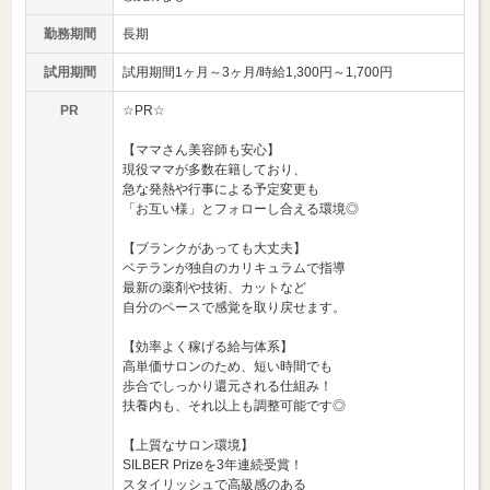
勤務期間
長期
試用期間
試用期間1ヶ月～3ヶ月/時給1,300円～1,700円
PR
☆PR☆
【ママさん美容師も安心】
現役ママが多数在籍しており、
急な発熱や行事による予定変更も
「お互い様」とフォローし合える環境◎
【ブランクがあっても大丈夫】
ベテランが独自のカリキュラムで指導
最新の薬剤や技術、カットなど
自分のペースで感覚を取り戻せます。
【効率よく稼げる給与体系】
高単価サロンのため、短い時間でも
歩合でしっかり還元される仕組み！
扶養内も、それ以上も調整可能です◎
【上質なサロン環境】
SILBER Prizeを3年連続受賞！
スタイリッシュで高級感のある