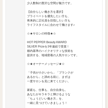
少人数制の贅沢な空間が魅力です。
【自分らしい働き方を選択】
プライベートを優先したい方も、
将来的に正社員を目指したい方も
ライフスタイルに合わせて働けます♪
☆★サロンの特徴★☆
HOT PEPPER Beauty AWARD
SILVER Prizeを3年連続で受賞！
都内基準のハイクオリティな技術を
提供する、地域密着の人気サロンです。
☆★オーナーメッセージ★☆
「子供が小さいから」「ブランクが
あるから」と諦める前に、まずは
一度サロンを見に来てください。
家庭も、仕事も、自分自身も。
あなたがキラキラと輝けるような
「ちょうどいい働き方」を、
一緒に見つけていきましょう！