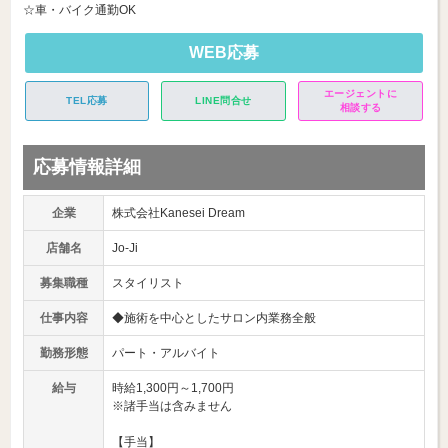
☆車・バイク通勤OK
WEB応募
エージェントに
TEL応募
LINE問合せ
相談する
応募情報詳細
企業
株式会社Kanesei Dream
店舗名
Jo-Ji
募集職種
スタイリスト
仕事内容
◆施術を中心としたサロン内業務全般
勤務形態
パート・アルバイト
給与
時給1,300円～1,700円
※諸手当は含みません
【手当】