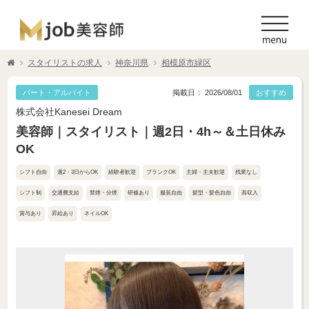
スタイリストの求人
神奈川県
相模原市緑区
パート・アルバイト
掲載日： 2026/08/01
おすすめ
株式会社Kanesei Dream
美容師｜スタイリスト｜週2日・4h～＆土日休み
OK
シフト自由
週2・3日からOK
経験者歓迎
ブランクOK
主婦・主夫歓迎
残業なし
シフト制
交通費支給
禁煙・分煙
研修あり
服装自由
髪型・髪色自由
高収入
賞与あり
昇給あり
ネイルOK