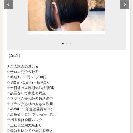
【Jo-Ji】
★この求人の魅力★
☆サロン見学大歓迎
☆時給1,300円～1,700円
☆週2日・1日4h～勤務OK
☆土日休み＆長期休暇相談OK
☆残業なしで家庭と両立
☆ママさん美容師多数活躍中
☆ブランクありの方も大歓迎
☆AWARD3年連続受賞サロン
☆高単価サロンでしっかり還元
☆指名料は全額バック
☆正社員登用実績あり
☆最新トレンドや薬剤を導入