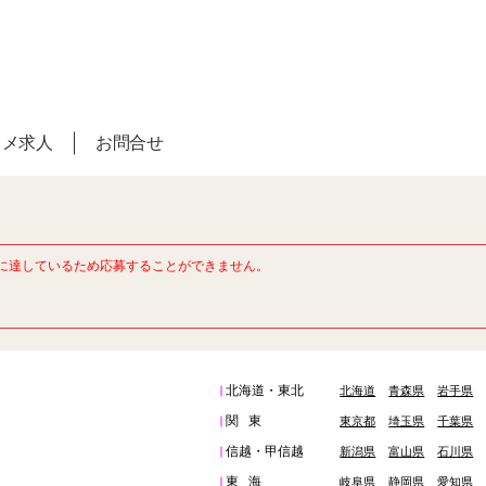
スメ求人
お問合せ
に達しているため応募することができません。
北海道・東北
北海道
青森県
岩手県
関東
東京都
埼玉県
千葉県
信越・甲信越
新潟県
富山県
石川県
東海
岐阜県
静岡県
愛知県