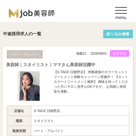
中途採用求人の一覧
絞り込み検索
掲載日： 2026/08/01
おすすめ
パート・アルバイト
美容師｜スタイリスト｜ママさん美容師活躍中
【S-TAGE 日根野店】 求職者様のカラーカットト
リートメント体験キャンペーン実施中！ 【カット
カラートリートメント無料】 興味を持ってくださ
った方にサロン見学もOKですが、 お気軽に美容
室を体験…
店舗名
S-TAGE 日根野店
職業
スタイリスト
勤務形態
パート・アルバイト