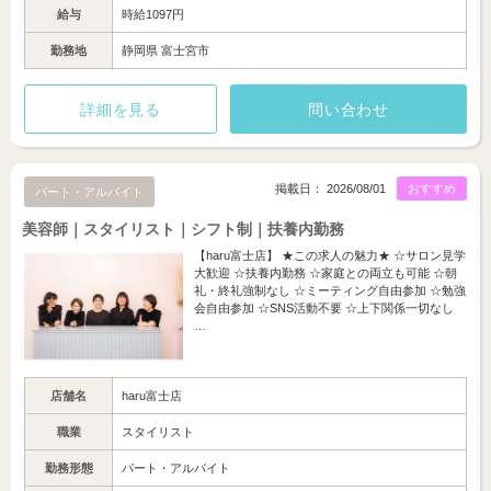
給与
時給1097円
勤務地
静岡県 富士宮市
詳細を見る
問い合わせ
掲載日： 2026/08/01
おすすめ
パート・アルバイト
美容師｜スタイリスト｜シフト制｜扶養内勤務
【haru富士店】 ★この求人の魅力★ ☆サロン見学
大歓迎 ☆扶養内勤務 ☆家庭との両立も可能 ☆朝
礼・終礼強制なし ☆ミーティング自由参加 ☆勉強
会自由参加 ☆SNS活動不要 ☆上下関係一切なし
…
店舗名
haru富士店
職業
スタイリスト
勤務形態
パート・アルバイト