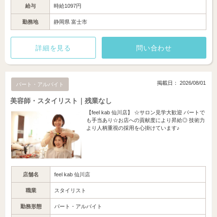
給与
時給1097円
勤務地
静岡県 富士市
詳細を見る
問い合わせ
掲載日： 2026/08/01
パート・アルバイト
美容師・スタイリスト｜残業なし
【feel kab 仙川店】 ☆サロン見学大歓迎 パートで
も手当あり☆お店への貢献度により昇給◎ 技術力
より人柄重視の採用を心掛けています♪
店舗名
feel kab 仙川店
職業
スタイリスト
勤務形態
パート・アルバイト