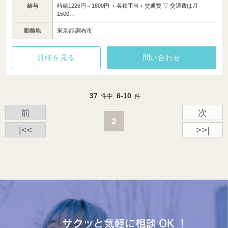
給与
時給1226円～1800円 ＋各種手当＋交通費 ▽ 交通費は月
1500…
勤務地
東京都 調布市
詳細を見る
問い合わせ
37
6-10
件中
件
前
次
2
|<<
>>|