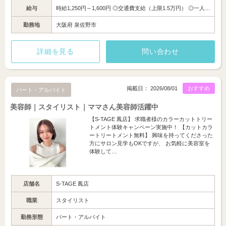
給与
時給1,250円～1,600円 ◎交通費支給（上限1.5万円） ◎一人…
勤務地
大阪府 泉佐野市
詳細を見る
問い合わせ
掲載日： 2026/08/01
おすすめ
パート・アルバイト
美容師｜スタイリスト｜ママさん美容師活躍中
【S-TAGE 鳳店】 求職者様のカラーカットトリー
トメント体験キャンペーン実施中！ 【カットカラ
ートリートメント無料】 興味を持ってくださった
方にサロン見学もOKですが、 お気軽に美容室を
体験して…
店舗名
S-TAGE 鳳店
職業
スタイリスト
勤務形態
パート・アルバイト