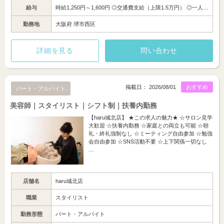
給与
時給1,250円～1,600円 ◎交通費支給（上限1.5万円） ◎一人…
勤務地
大阪府 堺市西区
詳細を見る
問い合わせ
掲載日： 2026/08/01
おすすめ
パート・アルバイト
美容師｜スタイリスト｜シフト制｜扶養内勤務
【haru城北店】 ★この求人の魅力★ ☆サロン見学
大歓迎 ☆扶養内勤務 ☆家庭との両立も可能 ☆朝
礼・終礼強制なし ☆ミーティング自由参加 ☆勉強
会自由参加 ☆SNS活動不要 ☆上下関係一切なし
…
店舗名
haru城北店
職業
スタイリスト
勤務形態
パート・アルバイト