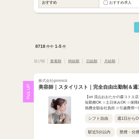
おすすめ
おすすめ求人
8718
1-5
件中
件
並び順
新着順
時給順
日給順
月給順
株式会社gimmick
美容師｜スタイリスト｜完全自由出勤制＆週1
【un 流山おおたかの森コトエ店
短勤務OK ☆土日休みOK ☆保障
熱費全額会社負担 ☆引越費用一部
シフト自由
週1日からO
駅近5分以内
禁煙・分