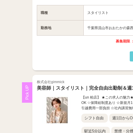
職種
スタイリスト
勤務地
千葉県流山市おおたかの森西1-1
募集期限 ：
株式会社gimmick
美容師｜スタイリスト｜完全自由出勤制＆週1
【un 柏店】 ★この求人の魅力
OK ☆保障給制度あり ☆新規月1
引越費用一部負担 ☆社内講習無
シフト自由
週1日からO
駅近5分以内
禁煙・分