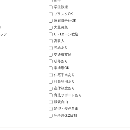
新卒
学生歓迎
ブランクOK
家庭都合休OK
K
大量募集
ッフ
U・Iターン歓迎
高収入
昇給あり
交通費支給
研修あり
車通勤OK
住宅手当あり
社員登用あり
産休制度あり
育児サポートあり
服装自由
髪型・髪色自由
完全週休2日制