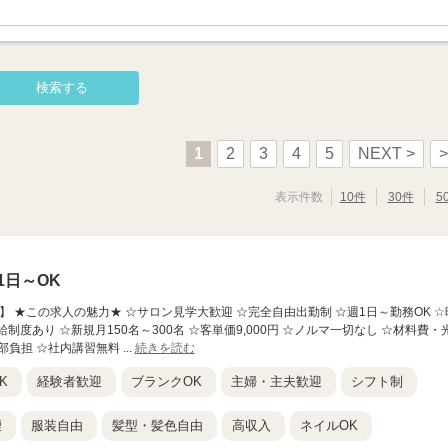
1
2
3
4
5
NEXT >
>
表示件数
10件
30件
5
日～OK
】 ★この求人の魅力★ ☆サロン見学大歓迎 ☆完全自由出勤制 ☆週1日～勤務OK ☆
給制度あり ☆新規月150名～300名 ☆客単価9,000円 ☆ノルマ一切なし ☆材料費・
負担 ☆社内講習無料 ...
続きを読む
K
経験者歓迎
ブランクOK
主婦・主夫歓迎
シフト制
煙
服装自由
髪型・髪色自由
高収入
ネイルOK