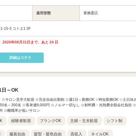
雇用形態
業務委託
5-3 コトエ1 3F
 2026年08月31日まで、あと 24 日
詳細はコチラ
日～OK
★ ☆サロン見学大歓迎 ☆完全自由出勤制 ☆週1日～勤務OK ☆時短勤務OK ☆土日休
50名～300名 ☆客単価9,000円 ☆ノルマ一切なし ☆材料費・光熱費全額会社負担 
料 ☆離職率が低いサロン
K
経験者歓迎
ブランクOK
主婦・主夫歓迎
シフト制
煙
服装自由
髪型・髪色自由
高収入
ネイルOK