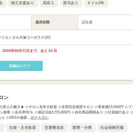
由
独立支援あり
高収入
賞与あり
ネイルOK
雇用形態
正社員
 オリエンタル大塚コーポラス102
 2026年08月31日まで、あと 24 日
詳細はコチラ
ロン
★この求人の魅力★ ☆サロン見学大歓迎 ☆全席完全個室サロン ☆客単価15,000円 ☆フ
接客 ☆歩合率50％ ☆保証日給1万5,000円 ☆自社商品開発あり ☆社員旅行あり 
 ☆SNSや撮影...
続きを読む
K
主婦・主夫歓迎
交通費支給
禁煙・分煙
社会保険完備