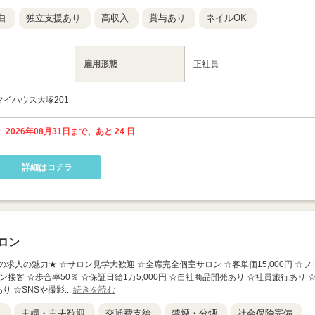
由
独立支援あり
高収入
賞与あり
ネイルOK
雇用形態
正社員
 マイハウス大塚201
 2026年08月31日まで、あと 24 日
詳細はコチラ
ロン
★この求人の魅力★ ☆サロン見学大歓迎 ☆全席完全個室サロン ☆客単価15,000円 ☆フ
接客 ☆歩合率50％ ☆保証日給1万5,000円 ☆自社商品開発あり ☆社員旅行あり 
 ☆SNSや撮影...
続きを読む
K
主婦・主夫歓迎
交通費支給
禁煙・分煙
社会保険完備