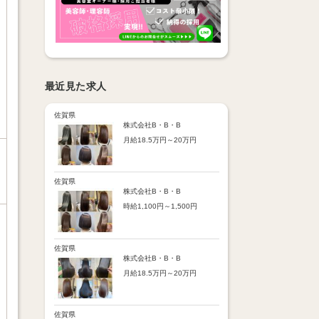
最近見た求人
佐賀県
株式会社B・B・B
月給18.5万円～20万円
【昇給】
あり（半年で必ず1回昇給）
・店舗内レッスン科目合格に
佐賀県
より随時昇給あり
株式会社B・B・B
時給1,100円～1,500円
【手当】
通勤手当：上限8,000円
【時給詳細】
店販売上歩合：粗利の30％
10:00～18:00：時給1,100円
SNS手当：あり
18:00～21:00：時給1,500円
佐賀県
サブスク歩合：あり
株式会社B・B・B
【賞与】
月給18.5万円～20万円
あり（年2回、社内規定あ
り）
【昇給】
前年度実績：8万円～60万円
あり（半年で必ず1回昇給）
（総額）
・店舗内レッスン科目合格に
佐賀県