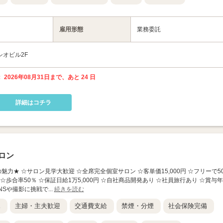
雇用形態
業務委託
シオビル2F
 2026年08月31日まで、あと 24 日
詳細はコチラ
ロン
人の魅力★ ☆サロン見学大歓迎 ☆全席完全個室サロン ☆客単価15,000円 ☆フリーで5
☆歩合率50％ ☆保証日給1万5,000円 ☆自社商品開発あり ☆社員旅行あり ☆賞与年
Sや撮影に挑戦で...
続きを読む
K
主婦・主夫歓迎
交通費支給
禁煙・分煙
社会保険完備