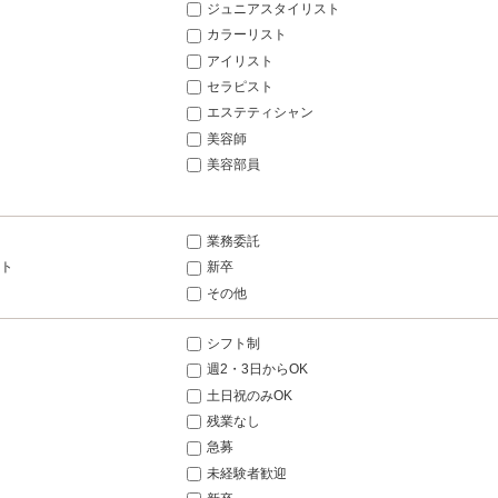
ジュニアスタイリスト
カラーリスト
アイリスト
セラピスト
エステティシャン
美容師
美容部員
業務委託
ト
新卒
その他
シフト制
週2・3日からOK
土日祝のみOK
残業なし
急募
未経験者歓迎