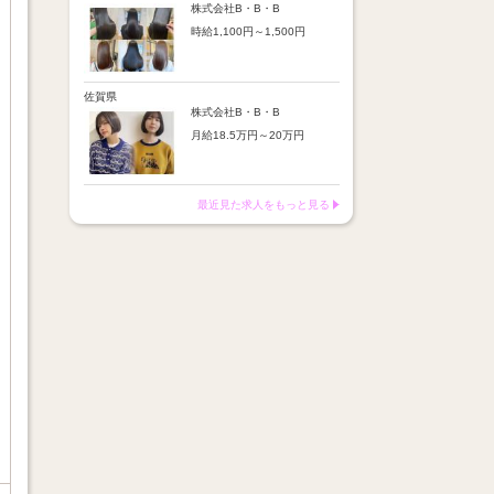
※店舗業績により回数・金額
より随時昇給あり
株式会社B・B・B
変動あり
時給1,100円～1,500円
【手当】
※入社半年間は有期雇用社員
通勤手当：上限8,000円
（基本給約4％減）
【時給詳細】
店販売上歩合：粗利の30％
※半年後に正社員へ転換（社
10:00～18:00：時給1,100円
SNS手当：あり
保は入社時から適用）
18:00～21:00：時給1,500円
佐賀県
サブスク歩合：あり
株式会社B・B・B
【賞与】
月給18.5万円～20万円
あり（年2回、社内規定あ
り）
【昇給】
前年度実績：8万円～60万円
あり（半年で必ず1回昇給）
（総額）
・店舗内レッスン科目合格に
最近見た求人をもっと見る
※店舗業績により回数・金額
より随時昇給あり
変動あり
【手当】
※入社半年間は有期雇用社員
通勤手当：上限8,000円
（基本給約4％減）
店販売上歩合：粗利の30％
※半年後に正社員へ転換（社
SNS手当：あり
保は入社時から適用）
サブスク歩合：あり
【賞与】
あり（年2回、社内規定あ
り）
前年度実績：8万円～60万円
（総額）
※店舗業績により回数・金額
変動あり
※入社半年間は有期雇用社員
（基本給約4％減）
※半年後に正社員へ転換（社