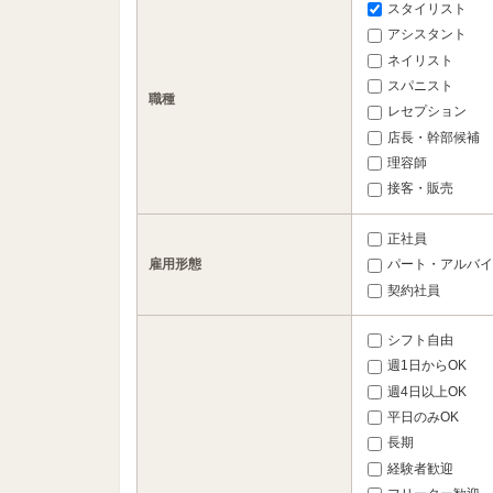
スタイリスト
アシスタント
ネイリスト
スパニスト
職種
レセプション
店長・幹部候補
理容師
接客・販売
正社員
雇用形態
パート・アルバイ
契約社員
シフト自由
週1日からOK
週4日以上OK
平日のみOK
長期
経験者歓迎