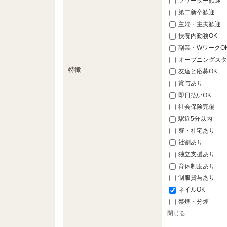
フリーター歓迎
第二新卒歓迎
主婦・主夫歓迎
扶養内勤務OK
副業・WワークO
オープニングスタ
特徴
友達と応募OK
賞与あり
即日払いOK
社会保険完備
駅近5分以内
寮・社宅あり
社割あり
独立支援あり
育休制度あり
制服貸与あり
ネイルOK
禁煙・分煙
閉じる