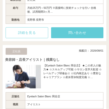
給与
月給25万円～50万円 ※面接時に技術チェックを行い 合格
後、試用期間3ヶ月…
勤務地
長野県 長野市
詳細を見る
問い合わせ
掲載日： 2026/08/01
正社員
美容師・店長アイリスト｜残業なし
【Eyelash Salon Blanc 岡谷店】 ★この求人の魅
力★ ☆スキルアップ可能 ☆サロン見学大歓迎 ☆
レベルアップ研修あり ☆社内検定あり ☆豊富な
キャリアプラン ☆産休育休制度完備 ☆…
店舗名
Eyelash Salon Blanc 岡谷店
職業
アイリスト