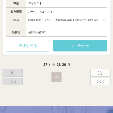
職業
アイリスト
勤務形態
パート・アルバイト
給与
時給1,099円 ※平日・土曜16時以降＋20円／土日祝1,374円 ジ
ュ…
勤務地
長野県 長野市
詳細を見る
問い合わせ
27
16-20
件中
件
前
次
4
|<<
>>|