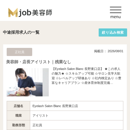
中途採用求人の一覧
絞り込み検索
掲載日： 2026/08/01
正社員
美容師・店長アイリスト｜残業なし
【Eyelash Salon Blanc 長野東口店】 ★この求人
の魅力★ ☆スキルアップ可能 ☆サロン見学大歓
迎 ☆レベルアップ研修あり ☆社内検定あり ☆豊
富なキャリアプラン ☆産休育休制度完備…
店舗名
Eyelash Salon Blanc 長野東口店
職業
アイリスト
勤務形態
正社員