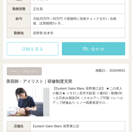
勤務形態
正社員
給与
月給25万円～50万円 ※面接時に技術チェックを行い 合格
後、試用期間3ヶ月…
勤務地
長野県 松本市
詳細を見る
問い合わせ
掲載日： 2026/08/01
パート・アルバイト
美容師・アイリスト｜研修制度充実
【Eyelash Salon Blanc 長野東口店】 ★この求人
の魅力★ ☆サロン見学大歓迎 ☆週4日～勤務OK
☆土日休み相談OK ☆スキルアップ可能 ☆レベル
アップ研修あり ☆ノー残業推奨サロ…
店舗名
Eyelash Salon Blanc 長野東口店