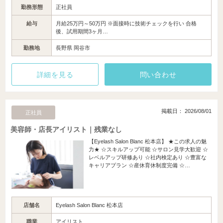
勤務形態
正社員
給与
月給25万円～50万円 ※面接時に技術チェックを行い 合格
後、試用期間3ヶ月…
勤務地
長野県 岡谷市
詳細を見る
問い合わせ
掲載日： 2026/08/01
正社員
美容師・店長アイリスト｜残業なし
【Eyelash Salon Blanc 松本店】 ★この求人の魅
力★ ☆スキルアップ可能 ☆サロン見学大歓迎 ☆
レベルアップ研修あり ☆社内検定あり ☆豊富な
キャリアプラン ☆産休育休制度完備 ☆…
店舗名
Eyelash Salon Blanc 松本店
職業
アイリスト