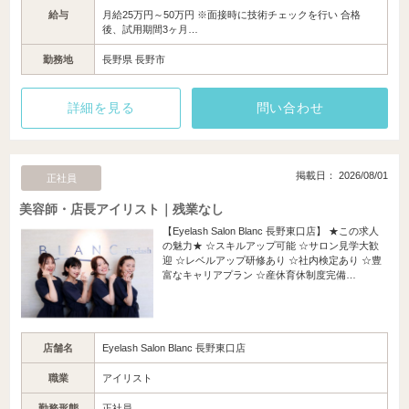
給与
月給25万円～50万円 ※面接時に技術チェックを行い 合格
後、試用期間3ヶ月…
勤務地
長野県 長野市
詳細を見る
問い合わせ
掲載日： 2026/08/01
正社員
美容師・店長アイリスト｜残業なし
【Eyelash Salon Blanc 長野東口店】 ★この求人
の魅力★ ☆スキルアップ可能 ☆サロン見学大歓
迎 ☆レベルアップ研修あり ☆社内検定あり ☆豊
富なキャリアプラン ☆産休育休制度完備…
店舗名
Eyelash Salon Blanc 長野東口店
職業
アイリスト
勤務形態
正社員