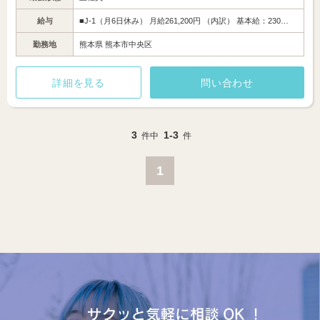
給与
■J-1（月6日休み） 月給261,200円 （内訳） 基本給：230…
勤務地
熊本県 熊本市中央区
詳細を見る
問い合わせ
3
1-3
件中
件
1