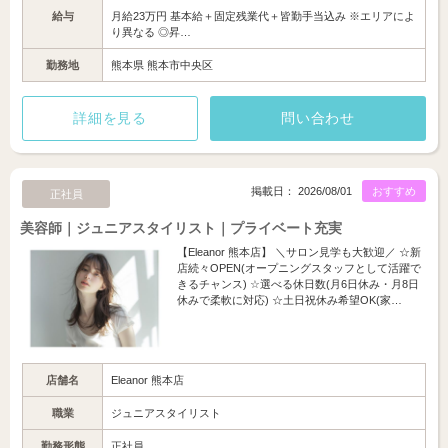
給与
月給23万円 基本給＋固定残業代＋皆勤手当込み ※エリアによ
り異なる ◎昇…
勤務地
熊本県 熊本市中央区
詳細を見る
問い合わせ
掲載日： 2026/08/01
おすすめ
正社員
美容師｜ジュニアスタイリスト｜プライベート充実
【Eleanor 熊本店】 ＼サロン見学も大歓迎／ ☆新
店続々OPEN(オープニングスタッフとして活躍で
きるチャンス) ☆選べる休日数(月6日休み・月8日
休みで柔軟に対応) ☆土日祝休み希望OK(家…
店舗名
Eleanor 熊本店
職業
ジュニアスタイリスト
勤務形態
正社員