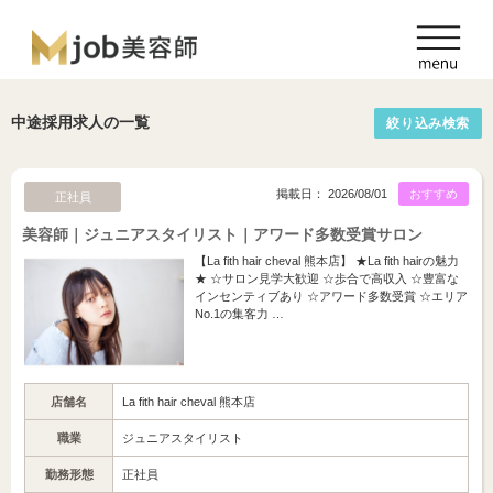
中途採用求人の一覧
絞り込み検索
掲載日： 2026/08/01
おすすめ
正社員
美容師｜ジュニアスタイリスト｜アワード多数受賞サロン
【La fith hair cheval 熊本店】 ★La fith hairの魅力
★ ☆サロン見学大歓迎 ☆歩合で高収入 ☆豊富な
インセンティブあり ☆アワード多数受賞 ☆エリア
No.1の集客力 …
店舗名
La fith hair cheval 熊本店
職業
ジュニアスタイリスト
勤務形態
正社員