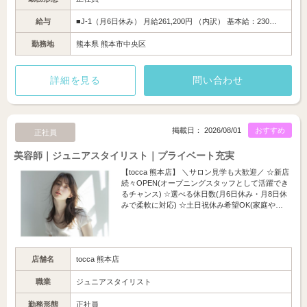
給与
■J-1（月6日休み） 月給261,200円 （内訳） 基本給：230…
勤務地
熊本県 熊本市中央区
詳細を見る
問い合わせ
掲載日： 2026/08/01
おすすめ
正社員
美容師｜ジュニアスタイリスト｜プライベート充実
【tocca 熊本店】 ＼サロン見学も大歓迎／ ☆新店
続々OPEN(オープニングスタッフとして活躍でき
るチャンス) ☆選べる休日数(月6日休み・月8日休
みで柔軟に対応) ☆土日祝休み希望OK(家庭や…
店舗名
tocca 熊本店
職業
ジュニアスタイリスト
勤務形態
正社員