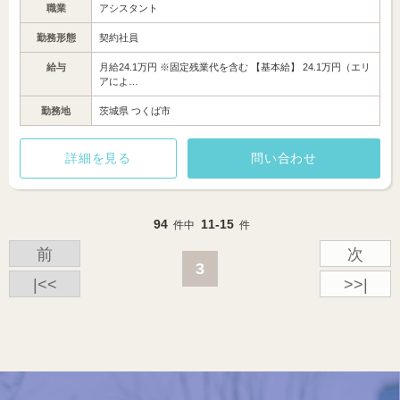
職業
アシスタント
勤務形態
契約社員
給与
月給24.1万円 ※固定残業代を含む 【基本給】 24.1万円（エリ
アによ…
勤務地
茨城県 つくば市
詳細を見る
問い合わせ
94
11-15
件中
件
前
次
3
|<<
>>|