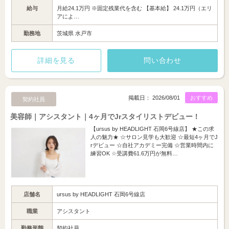
給与
月給24.1万円 ※固定残業代を含む 【基本給】 24.1万円（エリ
アによ…
勤務地
茨城県 水戸市
詳細を見る
問い合わせ
掲載日： 2026/08/01
おすすめ
契約社員
美容師｜アシスタント｜4ヶ月でJrスタイリストデビュー！
【ursus by HEADLIGHT 石岡6号線店】 ★この求
人の魅力★ ☆サロン見学も大歓迎 ☆最短4ヶ月でJ
rデビュー ☆自社アカデミー完備 ☆営業時間内に
練習OK ☆受講費61.6万円が無料…
店舗名
ursus by HEADLIGHT 石岡6号線店
職業
アシスタント
勤務形態
契約社員