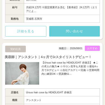
給与
月給24.1万円 ※固定残業代を含む 【基本給】 24.1万円（エリ
アによ…
勤務地
茨城県 石岡市
詳細を見る
問い合わせ
掲載日： 2026/08/01
おすすめ
契約社員
美容師｜アシスタント｜4ヶ月でJrスタイリストデビュー！
【Ursus hair cose by HEADLIGHT 赤塚店】 ★こ
の求人の魅力★ ☆サロン見学も大歓迎 ☆最短4ヶ
月でJrデビュー ☆自社アカデミー完備 ☆営業時間
内に練習OK ☆受講費61…
店舗名
Ursus hair cose by HEADLIGHT 赤塚店
職業
アシスタント