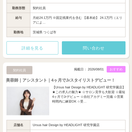
勤務形態
契約社員
給与
月給24.1万円 ※固定残業代を含む 【基本給】 24.1万円（エリ
アによ…
勤務地
茨城県 つくば市
詳細を見る
問い合わせ
掲載日： 2026/08/01
おすすめ
契約社員
美容師｜アシスタント｜4ヶ月でJrスタイリストデビュー！
【Ursus hair Design by HEADLIGHT 研究学園店】
★この求人の魅力★ ☆サロン見学も大歓迎 ☆最短
4ヶ月でJrデビュー ☆自社アカデミー完備 ☆営業
時間内に練習OK ☆受…
店舗名
Ursus hair Design by HEADLIGHT 研究学園店