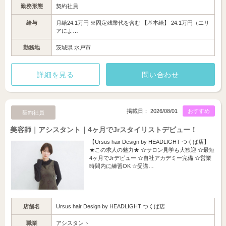
勤務形態
契約社員
給与
月給24.1万円 ※固定残業代を含む 【基本給】 24.1万円（エリ
アによ…
勤務地
茨城県 水戸市
詳細を見る
問い合わせ
掲載日： 2026/08/01
おすすめ
契約社員
美容師｜アシスタント｜4ヶ月でJrスタイリストデビュー！
【Ursus hair Design by HEADLIGHT つくば店】
★この求人の魅力★ ☆サロン見学も大歓迎 ☆最短
4ヶ月でJrデビュー ☆自社アカデミー完備 ☆営業
時間内に練習OK ☆受講…
店舗名
Ursus hair Design by HEADLIGHT つくば店
職業
アシスタント