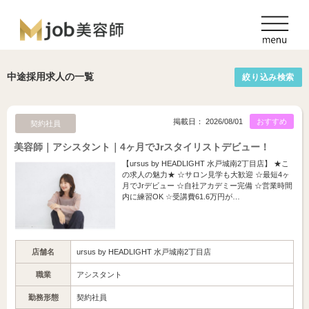
中途採用求人の一覧
絞り込み検索
掲載日： 2026/08/01
おすすめ
契約社員
美容師｜アシスタント｜4ヶ月でJrスタイリストデビュー！
【ursus by HEADLIGHT 水戸城南2丁目店】 ★こ
の求人の魅力★ ☆サロン見学も大歓迎 ☆最短4ヶ
月でJrデビュー ☆自社アカデミー完備 ☆営業時間
内に練習OK ☆受講費61.6万円が…
店舗名
ursus by HEADLIGHT 水戸城南2丁目店
職業
アシスタント
勤務形態
契約社員