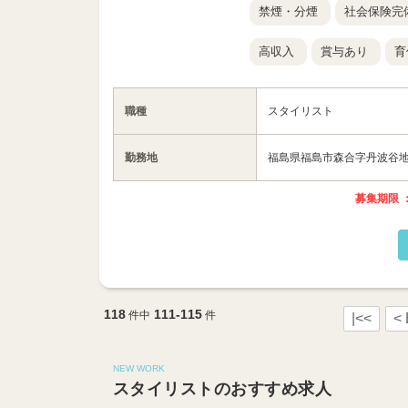
禁煙・分煙
社会保険完
高収入
賞与あり
育
職種
スタイリスト
勤務地
福島県福島市森合字丹波谷地9-
募集期限 ：
118
111-115
件中
件
|<<
<
NEW WORK
スタイリストのおすすめ求人