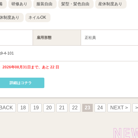
備
研修あり
服装自由
髪型・髪色自由
産休制度あり
休制度あり
ネイルOK
雇用形態
正社員
4-101
 2026年08月31日まで、あと 22 日
詳細はコチラ
 BACK
18
19
20
21
22
23
24
NEXT >
>