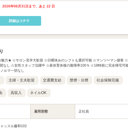
 2026年08月31日まで、あと 22 日
詳細はコチラ
り
の求人の魅力★ ☆サロン見学大歓迎 ☆日曜休みのシフトも選択可能 ☆マンツーマン接客 ☆
習なし ☆女性スタッフ活躍中 ☆産休育休後の復帰率100％ ☆18時前に完全帰宅可
☆ノルマ一切なし
K
主婦・主夫歓迎
交通費支給
禁煙・分煙
社会保険完備
由
高収入
ネイルOK
雇用形態
正社員
キャッスル藤和102