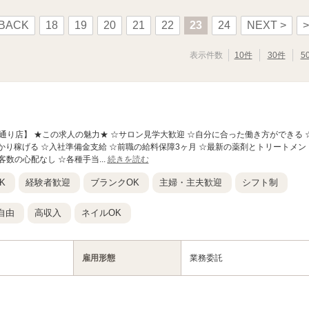
 BACK
18
19
20
21
22
23
24
NEXT >
>
表示件数
10件
30件
5
山さくら通り店】 ★この求人の魅力★ ☆サロン見学大歓迎 ☆自分に合った働き方ができる 
っかり稼げる ☆入社準備金支給 ☆前職の給料保障3ヶ月 ☆最新の薬剤とトリートメン
客数の心配なし ☆各種手当...
続きを読む
K
経験者歓迎
ブランクOK
主婦・主夫歓迎
シフト制
自由
高収入
ネイルOK
雇用形態
業務委託