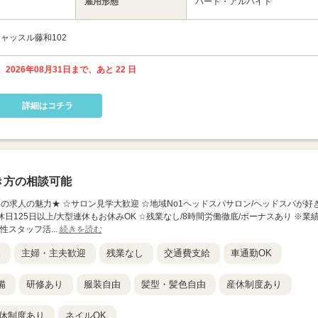
雇用形態
パート・アルバイト
キャッスル藤和102
 2026年08月31日まで、あと 22 日
詳細はコチラ
き方の相談可能
 岡部店】 ★この求人の魅力★ ☆サロン見学大歓迎 ☆地域No1ヘッドスパサロン/ヘッドスパが好
休日125日以上/大型連休もお休みOK ☆残業なし/8時間労働徹底/ボーナスあり ※業
性スタッフ活...
続きを読む
K
主婦・主夫歓迎
残業なし
交通費支給
車通勤OK
備
研修あり
服装自由
髪型・髪色自由
産休制度あり
休制度あり
ネイルOK