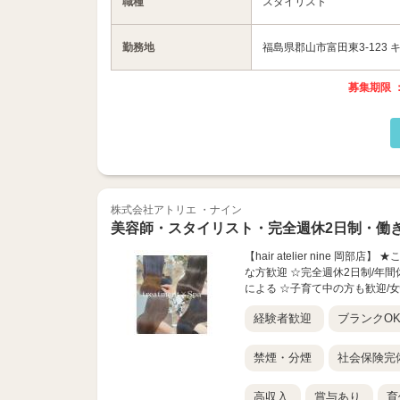
職種
スタイリスト
勤務地
福島県郡山市富田東3-123 
募集期限 ：
株式会社アトリエ ・ナイン
美容師・スタイリスト・完全週休2日制・働
【hair atelier nine
な方歓迎 ☆完全週休2日制/年間
による ☆子育て中の方も歓迎/女
経験者歓迎
ブランクO
禁煙・分煙
社会保険完
高収入
賞与あり
育