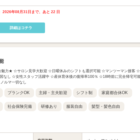
 2026年08月31日まで、あと 22 日
詳細はコチラ
能
の求人の魅力★ ☆サロン見学大歓迎 ☆日曜休みのシフトも選択可能 ☆マンツーマン接客 ☆
習なし ☆女性スタッフ活躍中 ☆産休育休後の復帰率100％ ☆18時前に完全帰宅可
☆ノルマ一切なし
ブランクOK
主婦・主夫歓迎
シフト制
家庭都合休OK
社会保険完備
研修あり
服装自由
髪型・髪色自由