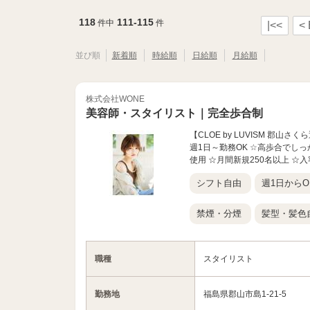
118
111-115
件中
件
|<<
<
並び順
新着順
時給順
日給順
月給順
株式会社WONE
美容師・スタイリスト｜完全歩合制
【CLOE by LUVISM 郡
週1日～勤務OK ☆高歩合でし
使用 ☆月間新規250名以上 ☆入
シフト自由
週1日からO
禁煙・分煙
髪型・髪色
職種
スタイリスト
勤務地
福島県郡山市島1-21-5