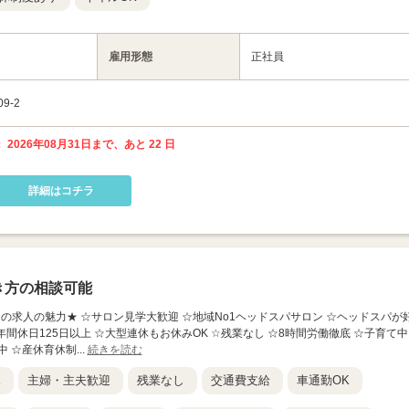
雇用形態
正社員
9-2
 2026年08月31日まで、あと 22 日
詳細はコチラ
き方の相談可能
 森合店】 ★この求人の魅力★ ☆サロン見学大歓迎 ☆地域No1ヘッドスパサロン ☆ヘッドスパが
年間休日125日以上 ☆大型連休もお休みOK ☆残業なし ☆8時間労働徹底 ☆子育て中
 ☆産休育休制...
続きを読む
K
主婦・主夫歓迎
残業なし
交通費支給
車通勤OK