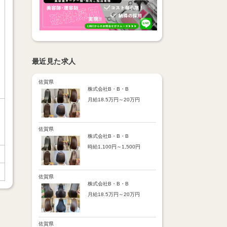
最近見た求人
佐賀県
株式会社B・B・B
月給18.5万円～20万円
【昇給】
あり（半年で必ず1回昇給）
・店舗内レッスン科目合格に
佐賀県
より随時昇給あり
株式会社B・B・B
時給1,100円～1,500円
【手当】
通勤手当：上限8,000円
【時給詳細】
店販売上歩合：粗利の30％
10:00～18:00：時給1,100円
SNS手当：あり
18:00～21:00：時給1,500円
佐賀県
サブスク歩合：あり
株式会社B・B・B
【賞与】
月給18.5万円～20万円
あり（年2回、社内規定あ
り）
【昇給】
前年度実績：8万円～60万円
あり（半年で必ず1回昇給）
（総額）
・店舗内レッスン科目合格に
佐賀県