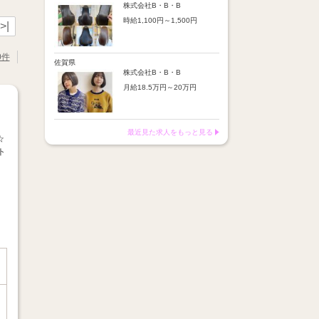
※店舗業績により回数・金額
より随時昇給あり
株式会社B・B・B
変動あり
時給1,100円～1,500円
【手当】
>|
※入社半年間は有期雇用社員
通勤手当：上限8,000円
（基本給約4％減）
【時給詳細】
店販売上歩合：粗利の30％
※半年後に正社員へ転換（社
10:00～18:00：時給1,100円
SNS手当：あり
0件
保は入社時から適用）
18:00～21:00：時給1,500円
佐賀県
サブスク歩合：あり
株式会社B・B・B
【賞与】
月給18.5万円～20万円
あり（年2回、社内規定あ
り）
【昇給】
前年度実績：8万円～60万円
あり（半年で必ず1回昇給）
（総額）
・店舗内レッスン科目合格に
最近見た求人をもっと見る
※店舗業績により回数・金額
より随時昇給あり
☆
変動あり
ト
【手当】
※入社半年間は有期雇用社員
通勤手当：上限8,000円
（基本給約4％減）
店販売上歩合：粗利の30％
※半年後に正社員へ転換（社
SNS手当：あり
保は入社時から適用）
サブスク歩合：あり
【賞与】
あり（年2回、社内規定あ
り）
前年度実績：8万円～60万円
（総額）
※店舗業績により回数・金額
変動あり
※入社半年間は有期雇用社員
（基本給約4％減）
※半年後に正社員へ転換（社