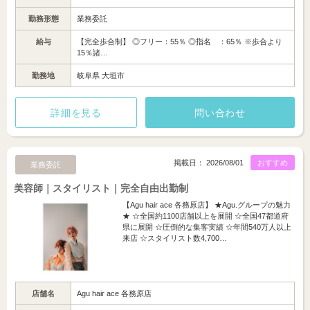
勤務形態
業務委託
給与
【完全歩合制】 ◎フリー：55％ ◎指名 ：65％ ※歩合より
15％諸…
勤務地
岐阜県 大垣市
詳細を見る
問い合わせ
掲載日： 2026/08/01
おすすめ
業務委託
美容師｜スタイリスト｜完全自由出勤制
【Agu hair ace 各務原店】 ★Agu.グループの魅力
★ ☆全国約1100店舗以上を展開 ☆全国47都道府
県に展開 ☆圧倒的な集客実績 ☆年間540万人以上
来店 ☆スタイリスト数4,700…
店舗名
Agu hair ace 各務原店