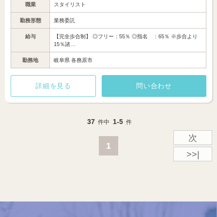
職業
スタイリスト
勤務形態
業務委託
給与
【完全歩合制】 ◎フリー：55％ ◎指名 ：65％ ※歩合より
15％諸…
勤務地
岐阜県 各務原市
詳細を見る
問い合わせ
37
1-5
件中
件
次
1
>>|