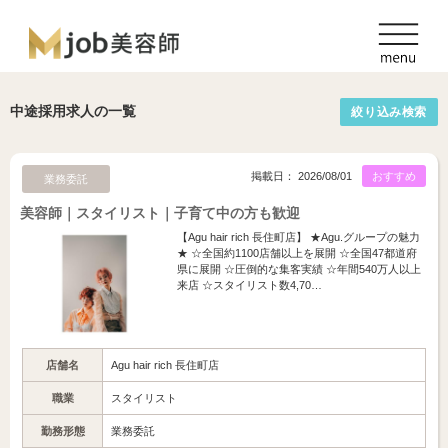
中途採用求人の一覧
絞り込み検索
掲載日： 2026/08/01
おすすめ
業務委託
美容師｜スタイリスト｜子育て中の方も歓迎
【Agu hair rich 長住町店】 ★Agu.グループの魅力
★ ☆全国約1100店舗以上を展開 ☆全国47都道府
県に展開 ☆圧倒的な集客実績 ☆年間540万人以上
来店 ☆スタイリスト数4,70…
店舗名
Agu hair rich 長住町店
職業
スタイリスト
勤務形態
業務委託