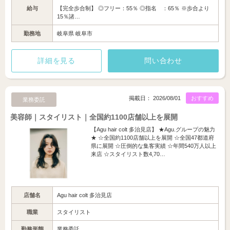
給与
【完全歩合制】 ◎フリー：55％ ◎指名 ：65％ ※歩合より
15％諸…
勤務地
岐阜県 岐阜市
詳細を見る
問い合わせ
掲載日： 2026/08/01
おすすめ
業務委託
美容師｜スタイリスト｜全国約1100店舗以上を展開
【Agu hair colt 多治見店】 ★Agu.グループの魅力
★ ☆全国約1100店舗以上を展開 ☆全国47都道府
県に展開 ☆圧倒的な集客実績 ☆年間540万人以上
来店 ☆スタイリスト数4,70…
店舗名
Agu hair colt 多治見店
職業
スタイリスト
勤務形態
業務委託