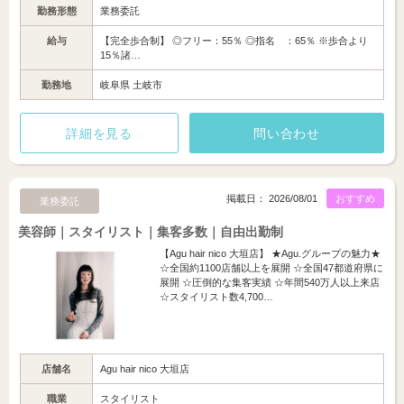
勤務形態
業務委託
給与
【完全歩合制】 ◎フリー：55％ ◎指名 ：65％ ※歩合より
15％諸…
勤務地
岐阜県 土岐市
詳細を見る
問い合わせ
掲載日： 2026/08/01
おすすめ
業務委託
美容師｜スタイリスト｜集客多数｜自由出勤制
【Agu hair nico 大垣店】 ★Agu.グループの魅力★
☆全国約1100店舗以上を展開 ☆全国47都道府県に
展開 ☆圧倒的な集客実績 ☆年間540万人以上来店
☆スタイリスト数4,700…
店舗名
Agu hair nico 大垣店
職業
スタイリスト