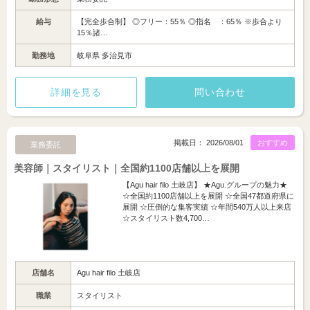
給与
【完全歩合制】 ◎フリー：55％ ◎指名 ：65％ ※歩合より
15％諸…
勤務地
岐阜県 多治見市
詳細を見る
問い合わせ
掲載日： 2026/08/01
おすすめ
業務委託
美容師｜スタイリスト｜全国約1100店舗以上を展開
【Agu hair filo 土岐店】 ★Agu.グループの魅力★
☆全国約1100店舗以上を展開 ☆全国47都道府県に
展開 ☆圧倒的な集客実績 ☆年間540万人以上来店
☆スタイリスト数4,700…
店舗名
Agu hair filo 土岐店
職業
スタイリスト