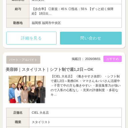
給与
【歩合率】 ◎新規：45％ ◎指名：55％ 【ずっと続く保障
給】 18日出…
勤務地
福岡県 福岡市中央区
詳細を見る
問い合わせ
掲載日： 2026/08/01
おすすめ
パート・アルバイト
美容師｜スタイリスト｜シフト制で週1,2日～OK
【CIEL 大名店】 《働きやすさ抜群》 ・シフト制
で週1,2日～勤務OK ・ママさん＆パパさん活躍中
・子育て中の方も働きやすい ・新規集客力が強い
ので入客の心配なし ・充実の評価制度 ・多彩な
キ…
店舗名
CIEL 大名店
職業
スタイリスト