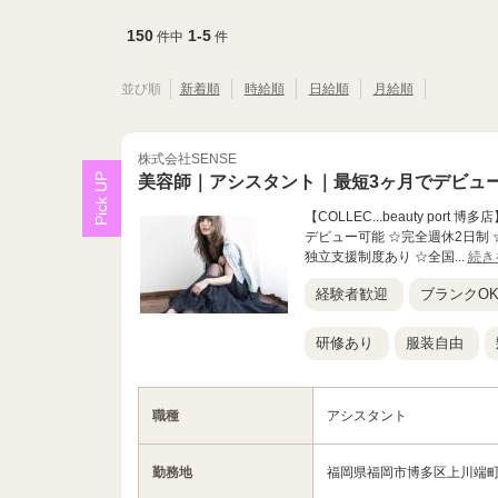
150
1-5
件中
件
並び順
新着順
時給順
日給順
月給順
株式会社SENSE
美容師｜アシスタント｜最短3ヶ月でデビュ
【COLLEC...beauty po
デビュー可能 ☆完全週休2日制 
独立支援制度あり ☆全国...
続き
経験者歓迎
ブランクO
研修あり
服装自由
職種
アシスタント
勤務地
福岡県福岡市博多区上川端町9-