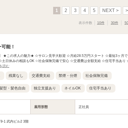
1
2
3
4
5
NEXT >
>
表示件数
10件
30件
5
ー可能！
rt 博多店】 ★この求人の魅力★ ☆サロン見学大歓迎 ☆月給28.5万円スタート ☆最短3ヶ月で
☆土日休みの相談もOK ☆社会保険完備で安心 ☆交通費は全額支給 ☆住宅手当あり 
を読む
K
残業なし
交通費支給
禁煙・分煙
社会保険完備
髪型・髪色自由
独立支援あり
ネイルOK
住宅手当あり
雇用形態
正社員
1 武内ビル2 3階