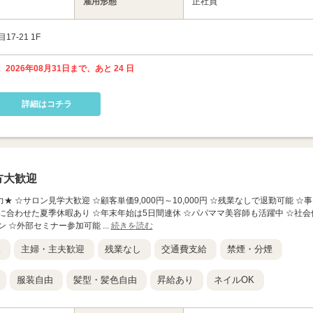
雇用形態
正社員
-21 1F
 2026年08月31日まで、あと 24 日
詳細はコチラ
方大歓迎
魅力★ ☆サロン見学大歓迎 ☆顧客単価9,000円～10,000円 ☆残業なしで退勤可能 ☆事
に合わせた夏季休暇あり ☆年末年始は5日間連休 ☆パパママ美容師も活躍中 ☆社会
 ☆外部セミナー参加可能 ...
続きを読む
K
主婦・主夫歓迎
残業なし
交通費支給
禁煙・分煙
服装自由
髪型・髪色自由
昇給あり
ネイルOK