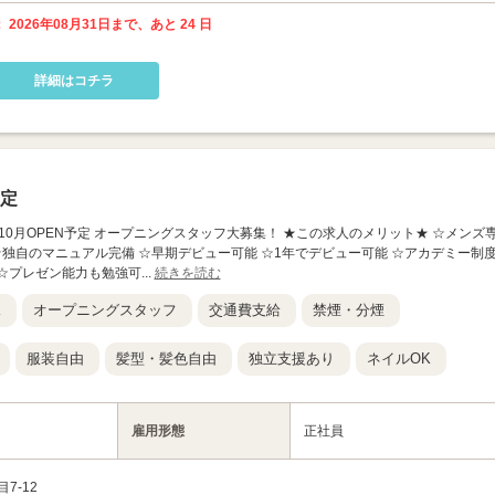
 2026年08月31日まで、あと 24 日
詳細はコチラ
予定
026年10月OPEN予定 オープニングスタッフ大募集！ ★この求人のメリット★ ☆メンズ
 ☆独自のマニュアル完備 ☆早期デビュー可能 ☆1年でデビュー可能 ☆アカデミー制
☆プレゼン能力も勉強可...
続きを読む
K
オープニングスタッフ
交通費支給
禁煙・分煙
服装自由
髪型・髪色自由
独立支援あり
ネイルOK
雇用形態
正社員
7-12