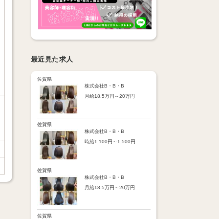
最近見た求人
佐賀県
株式会社B・B・B
月給18.5万円～20万円
【昇給】
あり（半年で必ず1回昇給）
・店舗内レッスン科目合格に
佐賀県
より随時昇給あり
株式会社B・B・B
時給1,100円～1,500円
【手当】
通勤手当：上限8,000円
【時給詳細】
店販売上歩合：粗利の30％
10:00～18:00：時給1,100円
SNS手当：あり
18:00～21:00：時給1,500円
佐賀県
サブスク歩合：あり
株式会社B・B・B
【賞与】
月給18.5万円～20万円
あり（年2回、社内規定あ
り）
【昇給】
前年度実績：8万円～60万円
あり（半年で必ず1回昇給）
（総額）
・店舗内レッスン科目合格に
佐賀県