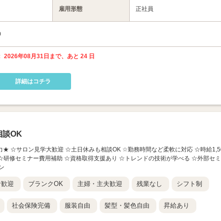
雇用形態
正社員
0
 2026年08月31日まで、あと 24 日
詳細はコチラ
談OK
魅力★ ☆サロン見学大歓迎 ☆土日休みも相談OK ☆勤務時間など柔軟に対応 ☆時給1,5
 ☆研修セミナー費用補助 ☆資格取得支援あり ☆トレンドの技術が学べる ☆外部セミ
ン
者歓迎
ブランクOK
主婦・主夫歓迎
残業なし
シフト制
社会保険完備
服装自由
髪型・髪色自由
昇給あり