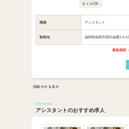
ネイルOK
職種
アシスタント
勤務地
福岡県福岡市西区福重5-4-1
募集期限 ：
150
1-5
件中
件
NEW WORK
アシスタントのおすすめ求人