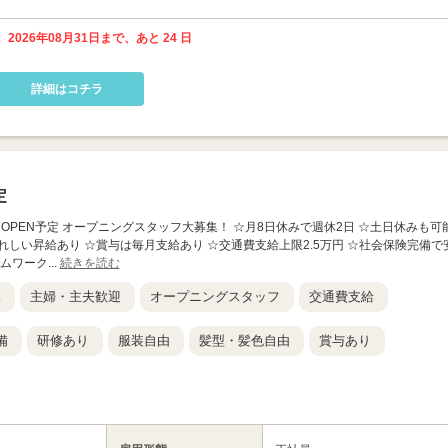
 2026年08月31日まで、あと 24 日
詳細はコチラ
定
年9月OPEN予定 オープニングスタッフ大募集！ ☆月8日休みで週休2日 ☆土日休みも可
れしい昇給あり ☆賞与は毎月支給あり ☆交通費支給上限2.5万円 ☆社会保険完備で
ワーク...
続きを読む
K
主婦・主夫歓迎
オープニングスタッフ
交通費支給
備
研修あり
服装自由
髪型・髪色自由
賞与あり