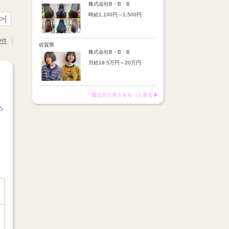
※店舗業績により回数・金額
より随時昇給あり
株式会社B・B・B
変動あり
時給1,100円～1,500円
【手当】
>|
※入社半年間は有期雇用社員
通勤手当：上限8,000円
（基本給約4％減）
【時給詳細】
店販売上歩合：粗利の30％
※半年後に正社員へ転換（社
10:00～18:00：時給1,100円
SNS手当：あり
0件
保は入社時から適用）
18:00～21:00：時給1,500円
佐賀県
サブスク歩合：あり
株式会社B・B・B
【賞与】
月給18.5万円～20万円
あり（年2回、社内規定あ
り）
【昇給】
前年度実績：8万円～60万円
あり（半年で必ず1回昇給）
（総額）
・店舗内レッスン科目合格に
最近見た求人をもっと見る
※店舗業績により回数・金額
より随時昇給あり
変動あり
☆
【手当】
※入社半年間は有期雇用社員
通勤手当：上限8,000円
（基本給約4％減）
店販売上歩合：粗利の30％
※半年後に正社員へ転換（社
SNS手当：あり
保は入社時から適用）
サブスク歩合：あり
【賞与】
あり（年2回、社内規定あ
り）
前年度実績：8万円～60万円
（総額）
※店舗業績により回数・金額
変動あり
※入社半年間は有期雇用社員
（基本給約4％減）
※半年後に正社員へ転換（社