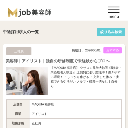
中途採用求人の一覧
絞り込み検索
掲載日： 2026/08/01
おすすめ
正社員
美容師｜アイリスト｜独自の研修制度で未経験からプロへ
【MAQUIA 福井店】 ☆サロン見学大歓迎 経験者・
未経験者大歓迎☆ 圧倒的に低い離職率！働きやす
い環境！ ・しっかり稼げる ・充実した休み ・実
感できるやりがい ノルマ・残業一切なし！自分
ら…
店舗名
MAQUIA 福井店
職業
アイリスト
勤務形態
正社員