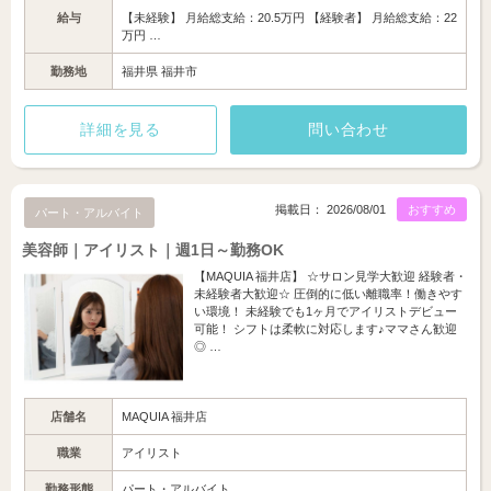
給与
【未経験】 月給総支給：20.5万円 【経験者】 月給総支給：22
万円 …
勤務地
福井県 福井市
詳細を見る
問い合わせ
掲載日： 2026/08/01
おすすめ
パート・アルバイト
美容師｜アイリスト｜週1日～勤務OK
【MAQUIA 福井店】 ☆サロン見学大歓迎 経験者・
未経験者大歓迎☆ 圧倒的に低い離職率！働きやす
い環境！ 未経験でも1ヶ月でアイリストデビュー
可能！ シフトは柔軟に対応します♪ママさん歓迎
◎ …
店舗名
MAQUIA 福井店
職業
アイリスト
勤務形態
パート・アルバイト