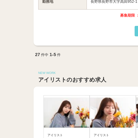
勤務地
長野県長野市大字高田952-1
募集期限 ：
27
1-5
件中
件
NEW WORK
アイリストのおすすめ求人
アイリスト
アイリスト