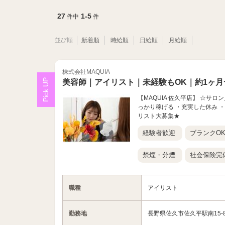
27
1-5
件中
件
並び順
新着順
時給順
日給順
月給順
株式会社MAQUIA
美容師｜アイリスト｜未経験もOK｜約1ヶ月
【MAQUIA 佐久平店】 ☆サ
っかり稼げる ・充実した休み 
リスト大募集★
経験者歓迎
ブランクO
禁煙・分煙
社会保険完
職種
アイリスト
勤務地
長野県佐久市佐久平駅南15-