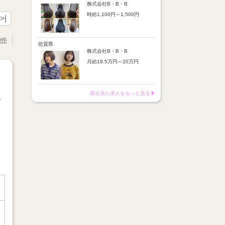
※店舗業績により回数・金額
より随時昇給あり
株式会社B・B・B
変動あり
時給1,100円～1,500円
【手当】
>|
※入社半年間は有期雇用社員
通勤手当：上限8,000円
（基本給約4％減）
【時給詳細】
店販売上歩合：粗利の30％
※半年後に正社員へ転換（社
10:00～18:00：時給1,100円
SNS手当：あり
0件
保は入社時から適用）
18:00～21:00：時給1,500円
佐賀県
サブスク歩合：あり
株式会社B・B・B
【賞与】
月給18.5万円～20万円
あり（年2回、社内規定あ
り）
【昇給】
前年度実績：8万円～60万円
あり（半年で必ず1回昇給）
（総額）
・店舗内レッスン科目合格に
最近見た求人をもっと見る
※店舗業績により回数・金額
より随時昇給あり
し
変動あり
イ
【手当】
※入社半年間は有期雇用社員
通勤手当：上限8,000円
（基本給約4％減）
店販売上歩合：粗利の30％
※半年後に正社員へ転換（社
SNS手当：あり
保は入社時から適用）
サブスク歩合：あり
【賞与】
あり（年2回、社内規定あ
り）
前年度実績：8万円～60万円
（総額）
※店舗業績により回数・金額
変動あり
※入社半年間は有期雇用社員
（基本給約4％減）
※半年後に正社員へ転換（社