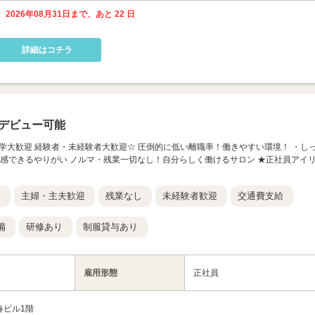
 2026年08月31日まで、あと 22 日
詳細はコチラ
デビュー可能
ン見学大歓迎 経験者・未経験者大歓迎☆ 圧倒的に低い離職率！働きやすい環境！ ・し
実感できるやりがい ノルマ・残業一切なし！自分らしく働けるサロン ★正社員アイ
K
主婦・主夫歓迎
残業なし
未経験者歓迎
交通費支給
備
研修あり
制服貸与あり
雇用形態
正社員
春ビル1階