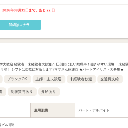
 2026年08月31日まで、あと 22 日
詳細はコチラ
ン見学大歓迎 経験者・未経験者大歓迎☆ 圧倒的に低い離職率！働きやすい環境！ 未経
可能！ シフトは柔軟に対応します♪ママさん歓迎◎ ★パートアイリスト大募集★
ブランクOK
主婦・主夫歓迎
未経験者歓迎
交通費支給
備
制服貸与あり
昇給あり
雇用形態
パート・アルバイト
春ビル1階