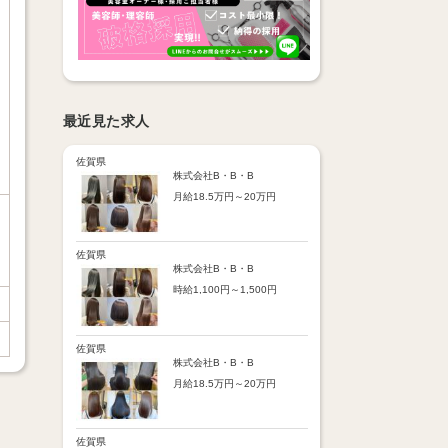
最近見た求人
佐賀県
株式会社B・B・B
月給18.5万円～20万円
【昇給】
あり（半年で必ず1回昇給）
・店舗内レッスン科目合格に
佐賀県
より随時昇給あり
株式会社B・B・B
時給1,100円～1,500円
【手当】
通勤手当：上限8,000円
【時給詳細】
店販売上歩合：粗利の30％
10:00～18:00：時給1,100円
SNS手当：あり
18:00～21:00：時給1,500円
佐賀県
サブスク歩合：あり
株式会社B・B・B
【賞与】
月給18.5万円～20万円
あり（年2回、社内規定あ
り）
【昇給】
前年度実績：8万円～60万円
あり（半年で必ず1回昇給）
（総額）
・店舗内レッスン科目合格に
佐賀県