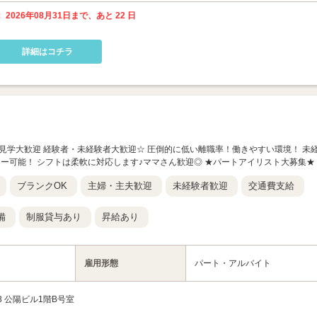
 2026年08月31日まで、あと 22 日
詳細はコチラ
ロン見学大歓迎 経験者・未経験者大歓迎☆ 圧倒的に低い離職率！働きやすい環境！ 未
ー可能！ シフトは柔軟に対応します♪ママさん歓迎◎ ★パートアイリスト大募集★
ブランクOK
主婦・主夫歓迎
未経験者歓迎
交通費支給
備
制服貸与あり
昇給あり
雇用形態
パート・アルバイト
8 公陽ビル1階B号室