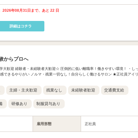
 2026年08月31日まで、あと 22 日
詳細はコチラ
験からプロへ
ン見学大歓迎 経験者・未経験者大歓迎☆ 圧倒的に低い離職率！働きやすい環境！ ・し
実感できるやりがい ノルマ・残業一切なし！自分らしく働けるサロン ★正社員アイ
K
主婦・主夫歓迎
残業なし
未経験者歓迎
交通費支給
備
研修あり
制服貸与あり
雇用形態
正社員