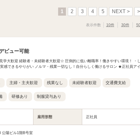
1
2
3
4
5
NEXT >
>
表示件数
10件
30件
5
デビュー可能
ロン見学大歓迎 経験者・未経験者大歓迎☆ 圧倒的に低い離職率！働きやすい環境！ ・
・実感できるやりがい ノルマ・残業一切なし！自分らしく働けるサロン ★正社員ア
K
主婦・主夫歓迎
残業なし
未経験者歓迎
交通費支給
備
研修あり
制服貸与あり
雇用形態
正社員
8 公陽ビル1階B号室