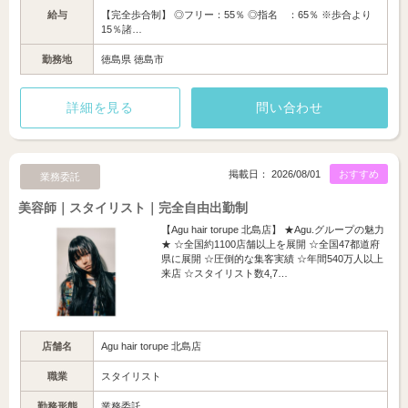
給与
【完全歩合制】 ◎フリー：55％ ◎指名 ：65％ ※歩合より
15％諸…
勤務地
徳島県 徳島市
詳細を見る
問い合わせ
掲載日： 2026/08/01
おすすめ
業務委託
美容師｜スタイリスト｜完全自由出勤制
【Agu hair torupe 北島店】 ★Agu.グループの魅力
★ ☆全国約1100店舗以上を展開 ☆全国47都道府
県に展開 ☆圧倒的な集客実績 ☆年間540万人以上
来店 ☆スタイリスト数4,7…
店舗名
Agu hair torupe 北島店
職業
スタイリスト
勤務形態
業務委託