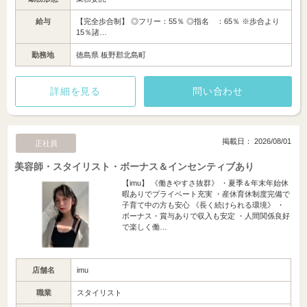
給与
【完全歩合制】 ◎フリー：55％ ◎指名 ：65％ ※歩合より
15％諸…
勤務地
徳島県 板野郡北島町
詳細を見る
問い合わせ
掲載日： 2026/08/01
正社員
美容師・スタイリスト・ボーナス＆インセンティブあり
【imu】 《働きやすさ抜群》 ・夏季＆年末年始休
暇ありでプライベート充実 ・産休育休制度完備で
子育て中の方も安心 《長く続けられる環境》 ・
ボーナス・賞与ありで収入も安定 ・人間関係良好
で楽しく働…
店舗名
imu
職業
スタイリスト