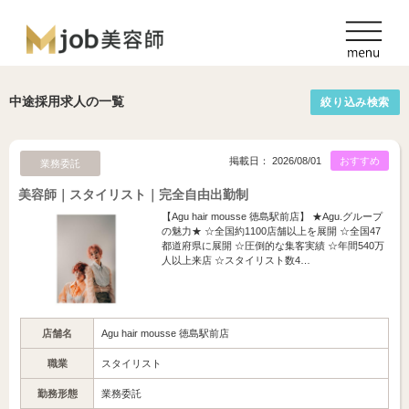
中途採用求人の一覧
絞り込み検索
掲載日： 2026/08/01
おすすめ
業務委託
美容師｜スタイリスト｜完全自由出勤制
【Agu hair mousse 徳島駅前店】 ★Agu.グループ
の魅力★ ☆全国約1100店舗以上を展開 ☆全国47
都道府県に展開 ☆圧倒的な集客実績 ☆年間540万
人以上来店 ☆スタイリスト数4…
店舗名
Agu hair mousse 徳島駅前店
職業
スタイリスト
勤務形態
業務委託