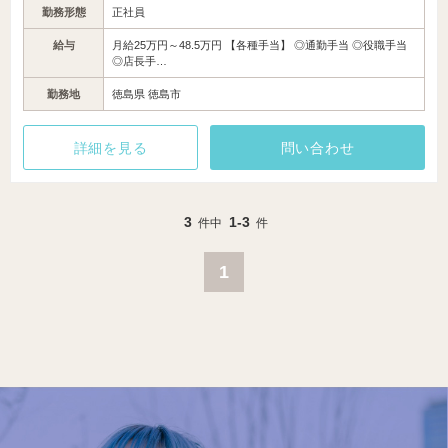
勤務形態
正社員
給与
月給25万円～48.5万円 【各種手当】 ◎通勤手当 ◎役職手当
◎店長手…
勤務地
徳島県 徳島市
詳細を見る
問い合わせ
3
1-3
件中
件
1