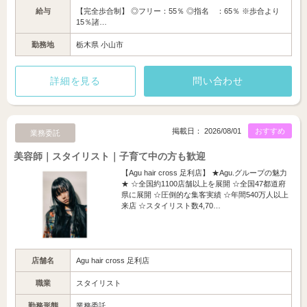
給与
【完全歩合制】 ◎フリー：55％ ◎指名 ：65％ ※歩合より
15％諸…
勤務地
栃木県 小山市
詳細を見る
問い合わせ
掲載日： 2026/08/01
おすすめ
業務委託
美容師｜スタイリスト｜子育て中の方も歓迎
【Agu hair cross 足利店】 ★Agu.グループの魅力
★ ☆全国約1100店舗以上を展開 ☆全国47都道府
県に展開 ☆圧倒的な集客実績 ☆年間540万人以上
来店 ☆スタイリスト数4,70…
店舗名
Agu hair cross 足利店
職業
スタイリスト
勤務形態
業務委託