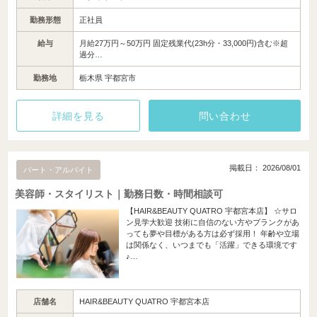
勤務形態
正社員
給与
月給27万円～50万円 固定残業代(23h分・33,000円)含む※超
過分…
勤務地
栃木県 宇都宮市
詳細を見る
問い合わせ
掲載日： 2026/08/01
パート・アルバイト
美容師・スタイリスト｜勤務日数・時間相談可
【HAIR&BEAUTY QUATRO 宇都宮本店】 ☆サロ
ン見学大歓迎 技術に自信のない方やブランクがあ
っても夢や目標がある方は必ず採用！ 年齢や立場
は関係なく、いつまでも「活躍」できる環境です
♪…
店舗名
HAIR&BEAUTY QUATRO 宇都宮本店