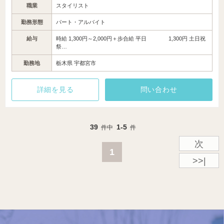
職業
スタイリスト
勤務形態
パート・アルバイト
給与
時給 1,300円～2,000円＋歩合給 平日 1,300円 土日祝
祭…
勤務地
栃木県 宇都宮市
詳細を見る
問い合わせ
39
1-5
件中
件
次
1
>>|