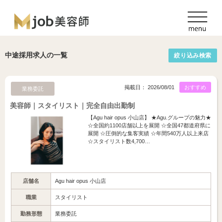
中途採用求人の一覧
絞り込み検索
掲載日： 2026/08/01
おすすめ
業務委託
美容師｜スタイリスト｜完全自由出勤制
【Agu hair opus 小山店】 ★Agu.グループの魅力★
☆全国約1100店舗以上を展開 ☆全国47都道府県に
展開 ☆圧倒的な集客実績 ☆年間540万人以上来店
☆スタイリスト数4,700…
店舗名
Agu hair opus 小山店
職業
スタイリスト
勤務形態
業務委託