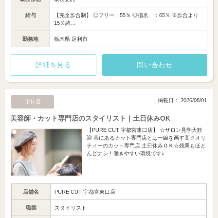
給与
【完全歩合制】 ◎フリー：55％ ◎指名 ：65％ ※歩合より
15％諸…
勤務地
栃木県 足利市
詳細を見る
問い合わせ
掲載日： 2026/08/01
正社員
美容師・カット専門店のスタイリスト｜土日休みOK
【PURE CUT 宇都宮東口店】 ☆サロン見学大歓
迎 巷にあるカット専門店とは一線を画す高クオリ
ティーのカット専門店 土日休みＯＫ☆残業もほと
んどナシ！働きやすい環境です♪
店舗名
PURE CUT 宇都宮東口店
職業
スタイリスト