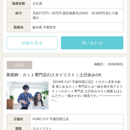
勤務形態
正社員
給与
月給27万円～50万円 固定残業代(23h分・33,000円)含む※超
過分…
勤務地
栃木県 宇都宮市
詳細を見る
問い合わせ
掲載日： 2026/08/01
正社員
美容師・カット専門店のスタイリスト｜土日休みOK
【PURE CUT 宇都宮西口店】 ☆サロン見学大歓
迎 巷にあるカット専門店とは一線を画す高クオリ
ティーのカット専門店 土日休みＯＫ☆残業もほと
んどナシ！働きやすい環境です♪ ━━━━━━━
━…
店舗名
PURE CUT 宇都宮西口店
職業
スタイリスト