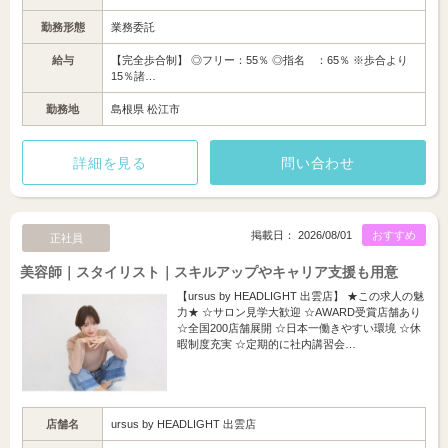
勤務形態
業務委託
給与
【完全歩合制】 ◎フリー：55％ ◎指名 ：65％ ※歩合より
15％諸…
勤務地
島根県 松江市
詳細を見る
問い合わせ
掲載日： 2026/08/01
おすすめ
正社員
美容師｜スタイリスト｜スキルアップやキャリア支援も用意
【ursus by HEADLIGHT 出雲店】 ★この求人の魅
力★ ☆サロン見学大歓迎 ☆AWARD受賞店舗あり
☆全国200店舗展開 ☆日本一働きやすい環境 ☆休
暇制度充実 ☆定期的に社内講習会…
店舗名
ursus by HEADLIGHT 出雲店