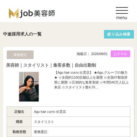
中途採用求人の一覧
絞り込み検索
掲載日： 2026/08/01
おすすめ
業務委託
美容師｜スタイリスト｜集客多数｜自由出勤制
【Agu hair curro 出雲店】 ★Agu.グループの魅力
★ ☆全国約1100店舗以上を展開 ☆全国47都道府
県に展開 ☆圧倒的な集客実績 ☆年間540万人以上
来店 ☆スタイリスト数4,70…
店舗名
Agu hair curro 出雲店
職業
スタイリスト
勤務形態
業務委託