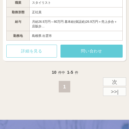
職業
スタイリスト
勤務形態
正社員
給与
月給26.9万円～80万円 基本給(保証給)26.9万円＋売上歩合＋
店販歩…
勤務地
島根県 出雲市
詳細を見る
問い合わせ
10
1-5
件中
件
次
1
>>|