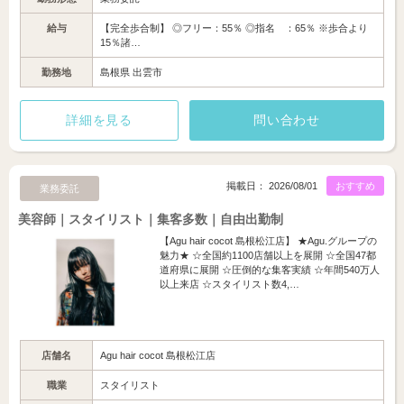
給与
【完全歩合制】 ◎フリー：55％ ◎指名 ：65％ ※歩合より
15％諸…
勤務地
島根県 出雲市
詳細を見る
問い合わせ
掲載日： 2026/08/01
おすすめ
業務委託
美容師｜スタイリスト｜集客多数｜自由出勤制
【Agu hair cocot 島根松江店】 ★Agu.グループの
魅力★ ☆全国約1100店舗以上を展開 ☆全国47都
道府県に展開 ☆圧倒的な集客実績 ☆年間540万人
以上来店 ☆スタイリスト数4,…
店舗名
Agu hair cocot 島根松江店
職業
スタイリスト