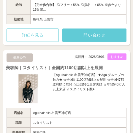
給与
【完全歩合制】 ◎フリー：55％ ◎指名 ：65％ ※歩合より
15％諸…
勤務地
島根県 出雲市
詳細を見る
問い合わせ
掲載日： 2026/08/01
おすすめ
業務委託
美容師｜スタイリスト｜全国約1100店舗以上を展開
【Agu hair ella 出雲天神町店】 ★Agu.グループの
魅力★ ☆全国約1100店舗以上を展開 ☆全国47都
道府県に展開 ☆圧倒的な集客実績 ☆年間540万人
以上来店 ☆スタイリスト数4,…
店舗名
Agu hair ella 出雲天神町店
職業
スタイリスト
勤務形態
業務委託