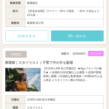
勤務形態
業務委託
給与
【完全歩合制】 ◎フリー：55％ ◎指名 ：65％ ※歩合より
15％諸…
勤務地
島根県 松江市
詳細を見る
問い合わせ
掲載日： 2026/08/01
おすすめ
業務委託
美容師｜スタイリスト｜子育て中の方も歓迎
【CODE.LINE 松江学園店】 ★Agu.グループの魅
力★ ☆全国約1100店舗以上を展開 ☆全国47都道
府県に展開 ☆圧倒的な集客実績 ☆年間540万人以
上来店 ☆スタイリスト数4,700名以…
店舗名
CODE.LINE 松江学園店
職業
スタイリスト