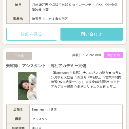
給与
月給19万円 ☆店販手当10％ ☆インセンティブあり ☆社会保
険完備 ☆交…
勤務地
埼玉県 さいたま市大宮区
詳細を見る
問い合わせ
掲載日： 2026/08/01
おすすめ
正社員
美容師｜アシスタント｜自社アカデミー完備
【flammeum 川越店】 ★この求人の魅力★ ☆サロ
ン見学も大歓迎 ☆新規月300名以上 ☆営業時間内
練習OK ☆残業一切なし ☆完全8時間勤務 ☆自社
アカデミー完備 ☆個別カリキュラム有 ☆年…
店舗名
flammeum 川越店
職業
アシスタント
勤務形態
正社員