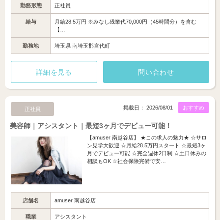
勤務形態
正社員
給与
月給28.5万円 ※みなし残業代70,000円（45時間分）を含む
【…
勤務地
埼玉県 南埼玉郡宮代町
詳細を見る
問い合わせ
掲載日： 2026/08/01
おすすめ
正社員
美容師｜アシスタント｜最短3ヶ月でデビュー可能！
【amuser 南越谷店】 ★この求人の魅力★ ☆サロ
ン見学大歓迎 ☆月給28.5万円スタート ☆最短3ヶ
月でデビュー可能 ☆完全週休2日制 ☆土日休みの
相談もOK ☆社会保険完備で安…
店舗名
amuser 南越谷店
職業
アシスタント