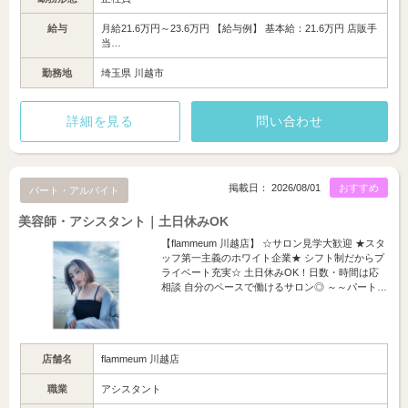
給与
月給21.6万円～23.6万円 【給与例】 基本給：21.6万円 店販手
当…
勤務地
埼玉県 川越市
詳細を見る
問い合わせ
掲載日： 2026/08/01
おすすめ
パート・アルバイト
美容師・アシスタント｜土日休みOK
【flammeum 川越店】 ☆サロン見学大歓迎 ★スタ
ッフ第一主義のホワイト企業★ シフト制だからプ
ライベート充実☆ 土日休みOK！日数・時間は応
相談 自分のペースで働けるサロン◎ ～～パート…
店舗名
flammeum 川越店
職業
アシスタント