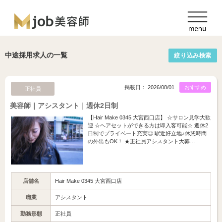
中途採用求人の一覧
絞り込み検索
掲載日： 2026/08/01
おすすめ
正社員
美容師｜アシスタント｜週休2日制
【Hair Make 0345 大宮西口店】 ☆サロン見学大歓
迎 ☆ヘアセットができる方は即入客可能☆ 週休2
日制でプライベート充実◎ 駅近好立地♪休憩時間
の外出もOK！ ★正社員アシスタント大募…
店舗名
Hair Make 0345 大宮西口店
職業
アシスタント
勤務形態
正社員