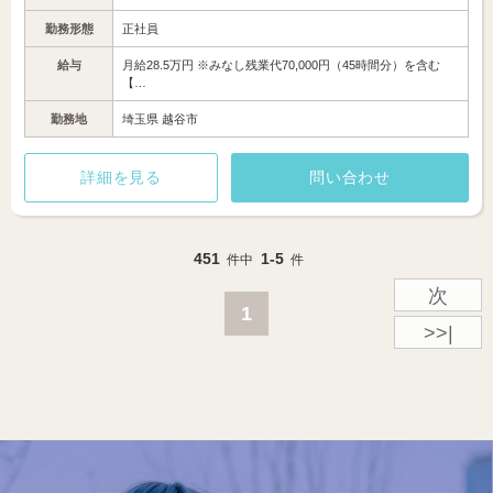
勤務形態
正社員
給与
月給28.5万円 ※みなし残業代70,000円（45時間分）を含む
【…
勤務地
埼玉県 越谷市
詳細を見る
問い合わせ
451
1-5
件中
件
次
1
>>|