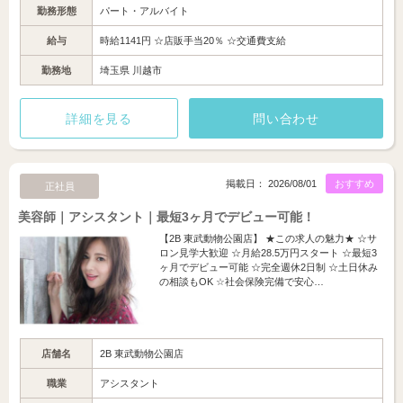
勤務形態
パート・アルバイト
給与
時給1141円 ☆店販手当20％ ☆交通費支給
勤務地
埼玉県 川越市
詳細を見る
問い合わせ
掲載日： 2026/08/01
おすすめ
正社員
美容師｜アシスタント｜最短3ヶ月でデビュー可能！
【2B 東武動物公園店】 ★この求人の魅力★ ☆サ
ロン見学大歓迎 ☆月給28.5万円スタート ☆最短3
ヶ月でデビュー可能 ☆完全週休2日制 ☆土日休み
の相談もOK ☆社会保険完備で安心…
店舗名
2B 東武動物公園店
職業
アシスタント